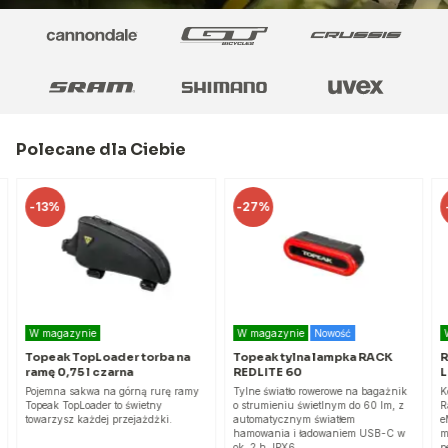
Polecane dla Ciebie
-
13%
-
27%
W magazynie
W magazynie
Nowość
Topeak TopLoader torba na
Topeak tylna lampka RACK
R
ramę 0,75 l czarna
REDLITE 60
L
Pojemna sakwa na górną rurę ramy
Tylne światło rowerowe na bagażnik
K
Topeak TopLoader to świetny
o strumieniu świetlnym do 60 lm, z
R
towarzysz każdej przejażdżki.
automatycznym światłem
e
hamowania i ładowaniem USB-C w
m
ok. 2 h, IPX6.
p