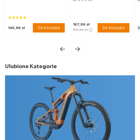
167,99 zł
Do koszyka
Do koszyka
146,99 zł
2
232,49 zł
Ulubione Kategorie