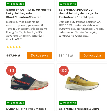
W magazynie
W magazynie
Salomon XA PRO 3D V9 męskie
Salomon XA PRO 3D V9
buty do biegania
damskie buty do biegania
Black/Phantom/Pewter
Turbulence/Iced Aqua
Męskie buty do biegania na
Damskie buty trailowe Salomon XA
różnorodny teren, podeszwa All
PRO 3D V9, doskonała stabilność i
Terrain Contagrip®, śródpodeszwa
wytrzymałość, 3D Advanced Chassis,
EnergyCell™+, technologia 3D
podeszwa All Terrain Contagrip,
Advanced Chassis™, sznurówki
sznurowanie Quicklace,…
QuickLACE™…
Do koszyka
Do koszyka
487,99 zł
364,49 zł
-
8%
-
33%
W magazynie
W magazynie
Dynafit Alpine Pro 2 męskie
Salomon Aero Blaze 3 GRVL