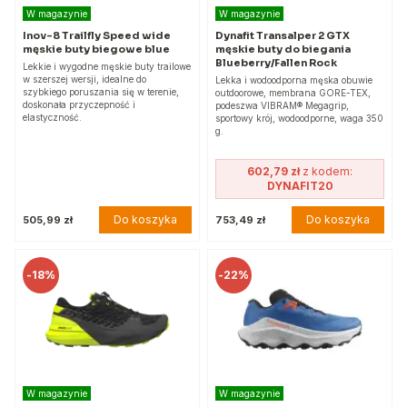
W magazynie
W magazynie
Inov-8 Trailfly Speed wide
Dynafit Transalper 2 GTX
męskie buty biegowe blue
męskie buty do biegania
Blueberry/Fallen Rock
Lekkie i wygodne męskie buty trailowe
w szerszej wersji, idealne do
Lekka i wodoodporna męska obuwie
szybkiego poruszania się w terenie,
outdoorowe, membrana GORE-TEX,
doskonała przyczepność i
podeszwa VIBRAM® Megagrip,
elastyczność.
sportowy krój, wodoodporne, waga 350
g.
602,79 zł
z kodem:
DYNAFIT20
Do koszyka
Do koszyka
505,99 zł
753,49 zł
-
18%
-
22%
W magazynie
W magazynie