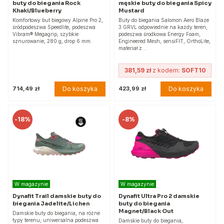
buty do biegania Rock
męskie buty do biegania Spicy
Khaki/Blueberry
Mustard
Komfortowy but biegowy Alpine Pro 2,
Buty do biegania Salomon Aero Blaze
śródpodeszwa Speedlite, podeszwa
3 GRVL odpowiednie na każdy teren,
Vibram® Megagrip, szybkie
podeszwa środkowa Energy Foam,
sznurowanie, 280 g, drop 6 mm.
Engineered Mesh, sensiFIT, OrthoLite,
materiał z…
381,59 zł
z kodem:
SOFT10
Do koszyka
Do koszyka
714,49 zł
423,99 zł
-
18%
-
8%
W magazynie
W magazynie
Dynafit Trail damskie buty do
Dynafit Ultra Pro 2 damskie
biegania Jadelite/Lichen
buty do biegania
Magnet/Black Out
Damskie buty do biegania, na różne
typy terenu, uniwersalna podeszwa
Damskie buty do biegania,