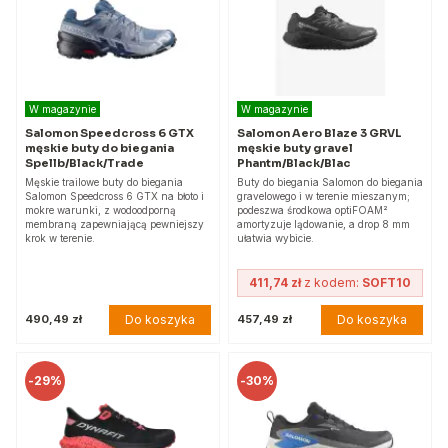
W magazynie
W magazynie
Salomon Speedcross 6 GTX
Salomon Aero Blaze 3 GRVL
męskie buty do biegania
męskie buty gravel
Spellb/Black/Trade
Phantm/Black/Blac
Męskie trailowe buty do biegania
Buty do biegania Salomon do biegania
Salomon Speedcross 6 GTX na błoto i
gravelowego i w terenie mieszanym;
mokre warunki, z wodoodporną
podeszwa środkowa optiFOAM²
membraną zapewniającą pewniejszy
amortyzuje lądowanie, a drop 8 mm
krok w terenie.
ułatwia wybicie.
411,74 zł
z kodem:
SOFT10
Do koszyka
Do koszyka
490,49 zł
457,49 zł
-
29%
-
30%