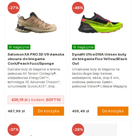
-
27%
-
46%
W magazynie
W magazynie
Salomon XA PRO 3D V9 damska
Dynafit Ultra DNA Unisex buty
obuwie do biegania
do biegania Fluo Yellow/Black
Cork/Peach Fuzz/Sponge
Out
Damskie buty do biegania w terenie,
Uniseksowe buty do biegania na
podeszwa All Terrain Contagrip®,
bardzo długie biegi trailowe,
śródpodeszwa EnergyCell™+,
wodoodporne, lekkie, drop 8 mm,
technologia 3D Advanced Chassis™,
środkowa podeszwa Speed+,
sznurowadła QuickLACE™, drop…
podeszwa Vibram® Litebase Megagrip.
439,19 zł
z kodem:
SOFT10
Do koszyka
Do koszyka
487,99 zł
459,49 zł
-
37%
-
28%