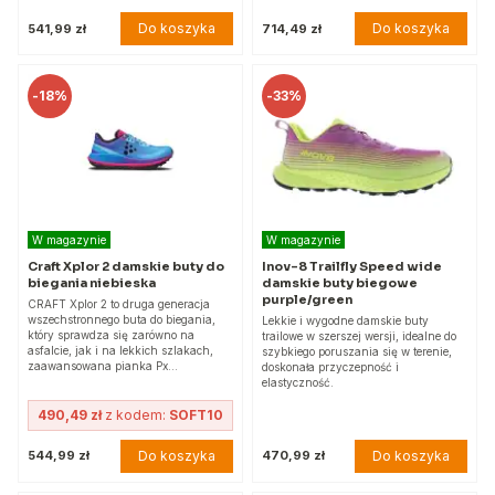
Do koszyka
Do koszyka
541,99 zł
714,49 zł
-
18%
-
33%
W magazynie
W magazynie
Craft Xplor 2 damskie buty do
Inov-8 Trailfly Speed wide
biegania niebieska
damskie buty biegowe
purple/green
CRAFT Xplor 2 to druga generacja
wszechstronnego buta do biegania,
Lekkie i wygodne damskie buty
który sprawdza się zarówno na
trailowe w szerszej wersji, idealne do
asfalcie, jak i na lekkich szlakach,
szybkiego poruszania się w terenie,
zaawansowana pianka Px…
doskonała przyczepność i
elastyczność.
490,49 zł
z kodem:
SOFT10
Do koszyka
Do koszyka
544,99 zł
470,99 zł