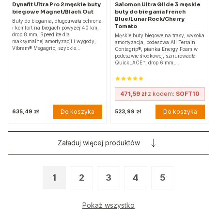
Dynafit Ultra Pro 2 męskie buty
Salomon Ultra Glide 3 męskie
biegowe Magnet/Black Out
buty do biegania French
Blue/Lunar Rock/Cherry
Buty do biegania, długotrwała ochrona
Tomato
i komfort na biegach powyżej 40 km,
drop 8 mm, Speedlite dla
Męskie buty biegowe na trasy, wysoka
maksymalnej amortyzacji i wygody,
amortyzacja, podeszwa All Terrain
Vibram® Megagrip, szybkie…
Contagrip®, pianka Energy Foam w
podeszwie środkowej, sznurowadła
QuickLACE™, drop 6 mm,…
471,59 zł
z kodem:
SOFT10
Do koszyka
Do koszyka
635,49 zł
523,99 zł
Załaduj więcej produktów
1
2
3
4
5
Pokaż wszystko