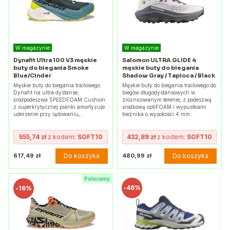
W magazynie
W magazynie
Dynafit Ultra 100 V3 męskie
Salomon ULTRA GLIDE 4
buty do biegania Smoke
męskie buty do biegania
Blue/Cinder
Shadow Gray / Tapioca / Black
Męskie buty do biegania trailowego
Męskie buty do biegania trailowego do
Dynafit na ultra dystanse;
biegów długodystansowych w
śródpodeszwa SPEEDFOAM Cushion
zróżnicowanym terenie, z podeszwą
z superkrytycznej pianki amortyzuje
środkową optiFOAM i wypustkami
uderzenie przy lądowaniu,…
bieżnika o wysokości 4 mm.
555,74 zł
z kodem:
SOFT10
432,89 zł
z kodem:
SOFT10
Do koszyka
Do koszyka
617,49 zł
480,99 zł
Polecamy
-
46%
-
16%