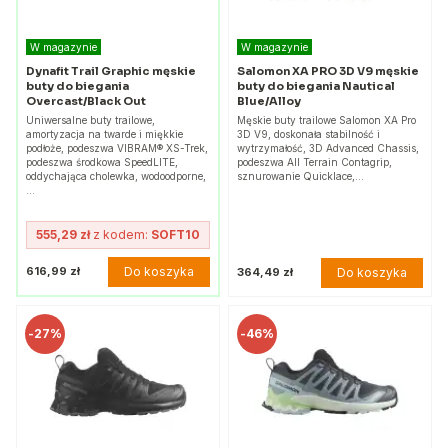
W magazynie
W magazynie
Dynafit Trail Graphic męskie
Salomon XA PRO 3D V9 męskie
buty do biegania
buty do biegania Nautical
Overcast/Black Out
Blue/Alloy
Uniwersalne buty trailowe,
Męskie buty trailowe Salomon XA Pro
amortyzacja na twarde i miękkie
3D V9, doskonała stabilność i
podłoże, podeszwa VIBRAM® XS-Trek,
wytrzymałość, 3D Advanced Chassis,
podeszwa środkowa SpeedLITE,
podeszwa All Terrain Contagrip,
oddychająca cholewka, wodoodporne,
sznurowanie Quicklace,…
…
555,29 zł
z kodem:
SOFT10
Do koszyka
616,99 zł
Do koszyka
364,49 zł
-
27%
-
46%