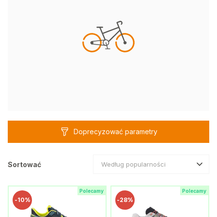
Doprecyzować parametry
Sortować
Według popularności
Polecamy
Polecamy
-
10%
-
28%