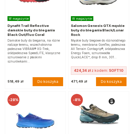
W magazynie
W magazynie
Dynafit Trail Reflective
Salomon Genesis GTX męskie
damskie buty do biegania
buty do biegania Black/Lunar
Black Out/Fluo Coral
Rock
Damskie buty do biegania, na różne
Męskie buty biegowe do różnorodnego
rodzaje terenu, wszechstronna
terenu, membrana GoreTex, podeszwa
podeszwa VIBRAM® XS-Trek,
All Terrain Contagrip®, śródpodeszwa
śródpodeszwa SpeedLITE, klasyczne
Energy Foam, sznurowadła
sznurowanie z płaskimi
QuickLACE™, drop 8 mm, 301…
sznurówkami…
424,34 zł
z kodem:
SOFT10
Do koszyka
Do koszyka
518,49 zł
471,49 zł
-
28%
-
8%