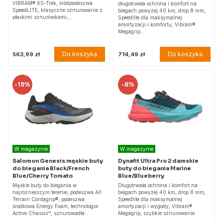
VIBRAM® XS-Trek, śródpodeszwa
długotrwała ochrona i komfort na
SpeedLITE, klasyczne sznurowanie z
biegach powyżej 40 km, drop 8 mm,
płaskimi sznurówkami,…
Speedlite dla maksymalnej
amortyzacji i komfortu, Vibram®
Megagrip…
Do koszyka
Do koszyka
563,99 zł
714,49 zł
-
19%
-
8%
W magazynie
W magazynie
Salomon Genesis męskie buty
Dynafit Ultra Pro 2 damskie
do biegania Black/French
buty do biegania Marine
Blue/Cherry Tomato
Blue/Blueberry
Męskie buty do biegania w
Długotrwała ochrona i komfort na
najróżniejszym terenie, podeszwa All
biegach powyżej 40 km, drop 8 mm,
Terrain Contagrip®, podeszwa
Speedlite dla maksymalnej
środkowa Energy Foam, technologia
amortyzacji i wygody, Vibram®
Active Chassis™, sznurowadła…
Megagrip, szybkie sznurowanie.