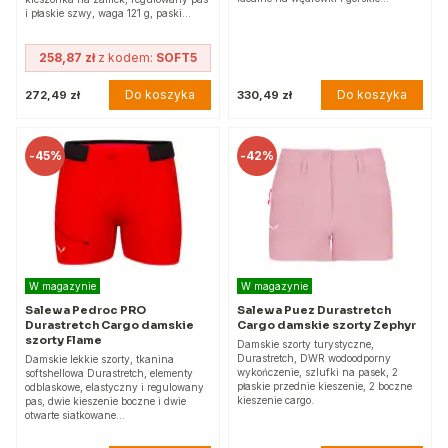
i płaskie szwy, waga 121 g, paski…
258,87 zł
z kodem:
SOFT5
Do koszyka
Do koszyka
272,49 zł
330,49 zł
-
45%
-
42%
W magazynie
W magazynie
Salewa Pedroc PRO
Salewa Puez Durastretch
Durastretch Cargo damskie
Cargo damskie szorty Zephyr
szorty Flame
Damskie szorty turystyczne,
Durastretch, DWR wodoodporny
Damskie lekkie szorty, tkanina
wykończenie, szlufki na pasek, 2
softshellowa Durastretch, elementy
płaskie przednie kieszenie, 2 boczne
odblaskowe, elastyczny i regulowany
kieszenie cargo.
pas, dwie kieszenie boczne i dwie
otwarte siatkowane…