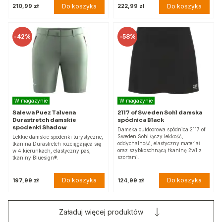
Do koszyka
Do koszyka
210,99 zł
222,99 zł
-
42%
-
58%
W magazynie
W magazynie
Salewa Puez Talvena
2117 of Sweden Sohl damska
Durastretch damskie
spódnica Black
spodenki Shadow
Damska outdoorowa spódnica 2117 of
Sweden Sohl łączy lekkość,
Lekkie damskie spodenki turystyczne,
oddychalność, elastyczny materiał
tkanina Durastretch rozciągająca się
oraz szybkoschnącą tkaninę 2w1 z
w 4 kierunkach, elastyczny pas,
szortami.
tkaniny Bluesign®.
Do koszyka
Do koszyka
197,99 zł
124,99 zł
Załaduj więcej produktów