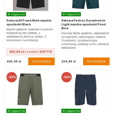
W magazynie
W magazynie
Endura AllTrack Ride męskie
Salewa Pedroc Durastretch
spodenki Black
Light męskie spodenki Pond
Blue
Męskie spodenki rowerowe na gravel i
bikepacking bez wkładki, z
Damskie lekkie spodenki, odpowiednie
wodoodporną tkaniną ripstop i 3
na wędrówki, oddychający materiał
kieszeniami na drobiazgi.
Durastretch, szybkoschnące,
umożliwiają swobodę ruchu, elementy
odblaskowe.
383,84 zł
z kodem:
SOFT10
Do koszyka
Do koszyka
426,49 zł
234,49 zł
-
43%
-
34%
W magazynie
W magazynie