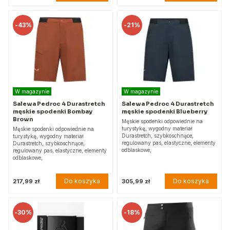
-
43%
-
21%
W magazynie
W magazynie
Salewa Pedroc 4 Durastretch
Salewa Pedroc 4 Durastretch
męskie spodenki Bombay
męskie spodenki Blueberry
Brown
Męskie spodenki odpowiednie na
turystykę, wygodny materiał
Męskie spodenki odpowiednie na
Durastretch, szybkoschnące,
turystykę, wygodny materiał
regulowany pas, elastyczne, elementy
Durastretch, szybkoschnące,
odblaskowe,
regulowany pas, elastyczne, elementy
odblaskowe,
Do koszyka
Do koszyka
217,99 zł
305,99 zł
-
30%
-
18%