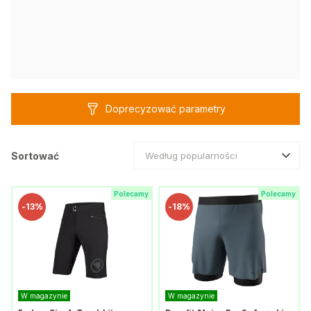
Doprecyzować parametry
Sortować
Według popularności
Polecamy
Polecamy
-
13%
-
18%
W magazynie
W magazynie