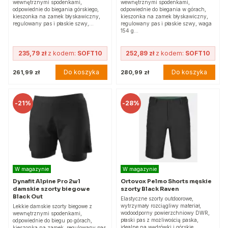
wewnętrznymi spodenkami,
wewnętrznymi spodenkami,
odpowiednie do biegania górskiego,
odpowiednie do biegania w górach,
kieszonka na zamek błyskawiczny,
kieszonka na zamek błyskawiczny,
regulowany pas i płaskie szwy,…
regulowany pas i płaskie szwy, waga
154 g…
235,79 zł
z kodem:
SOFT10
252,89 zł
z kodem:
SOFT10
Do koszyka
Do koszyka
261,99 zł
280,99 zł
-
21%
-
28%
W magazynie
W magazynie
Dynafit Alpine Pro 2w1
Ortovox Pelmo Shorts męskie
damskie szorty biegowe
szorty Black Raven
Black Out
Elastyczne szorty outdoorowe,
wytrzymały rozciągliwy materiał,
Lekkie damskie szorty biegowe z
wodoodporny powierzchniowy DWR,
wewnętrznymi spodenkami,
płaski pas z możliwością paska,
odpowiednie do biegu po górach,
idealne na wędrówki i górskie…
kieszonka na zamek, regulowany pas