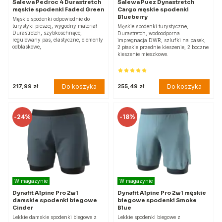
Salewa Pedroc 4 Durastretch
Salewa Puez Dynastretch
męskie spodenki Faded Green
Cargo męskie spodenki
Blueberry
Męskie spodenki odpowiednie do
turystyki pieszej, wygodny materiał
Męskie spodenki turystyczne,
Durastretch, szybkoschnące,
Durastretch, wodoodporna
regulowany pas, elastyczne, elementy
impregnacja DWR, szlufki na pasek,
odblaskowe,
2 płaskie przednie kieszenie, 2 boczne
kieszenie mieszkowe.
Do koszyka
Do koszyka
217,99 zł
255,49 zł
-
24%
-
18%
W magazynie
W magazynie
Dynafit Alpine Pro 2w1
Dynafit Alpine Pro 2w1 męskie
damskie spodenki biegowe
biegowe spodenki Smoke
Cinder
Blue
Lekkie damskie spodenki biegowe z
Lekkie spodenki biegowe z