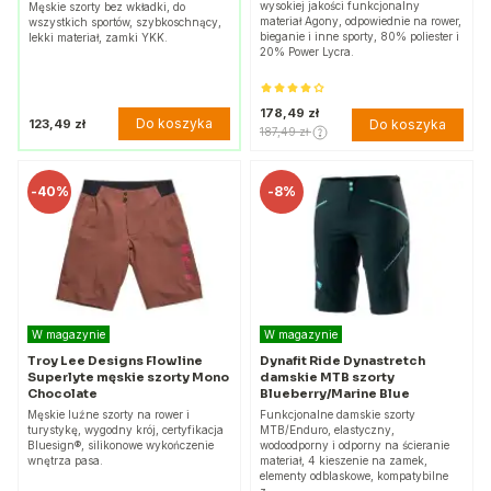
wysokiej jakości funkcjonalny
Męskie szorty bez wkładki, do
materiał Agony, odpowiednie na rower,
wszystkich sportów, szybkoschnący,
bieganie i inne sporty, 80% poliester i
lekki materiał, zamki YKK.
20% Power Lycra.
178,49 zł
Do koszyka
123,49 zł
Do koszyka
187,49 zł
-
40%
-
8%
W magazynie
W magazynie
Troy Lee Designs Flowline
Dynafit Ride Dynastretch
Superlyte męskie szorty Mono
damskie MTB szorty
Chocolate
Blueberry/Marine Blue
Męskie luźne szorty na rower i
Funkcjonalne damskie szorty
turystykę, wygodny krój, certyfikacja
MTB/Enduro, elastyczny,
Bluesign®, silikonowe wykończenie
wodoodporny i odporny na ścieranie
wnętrza pasa.
materiał, 4 kieszenie na zamek,
elementy odblaskowe, kompatybilne
z…