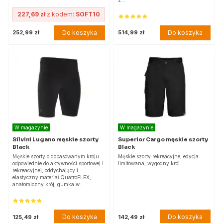
227,69 zł
z kodem:
SOFT10
Do koszyka
Do koszyka
252,99 zł
514,99 zł
W magazynie
W magazynie
Silvini Lugano męskie szorty
Superior Cargo męskie szorty
Black
Black
Męskie szorty o dopasowanym kroju
Męskie szorty rekreacyjne, edycja
odpowiednie do aktywności sportowej i
limitowana, wygodny krój.
rekreacyjnej, oddychający i
elastyczny materiał QuatroFLEX,
anatomiczny krój, gumka w…
Do koszyka
Do koszyka
125,49 zł
142,49 zł