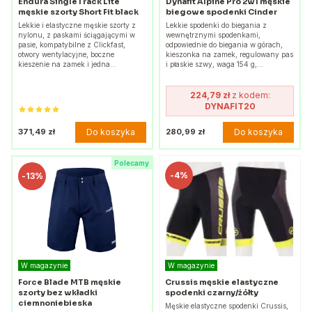
Endura SingleTrack Lite
Dynafit Alpine Pro 2w1 męskie
męskie szorty Short Fit black
biegowe spodenki Cinder
Lekkie i elastyczne męskie szorty z
Lekkie spodenki do biegania z
nylonu, z paskami ściągającymi w
wewnętrznymi spodenkami,
pasie, kompatybilne z Clickfast,
odpowiednie do biegania w górach,
otwory wentylacyjne, boczne
kieszonka na zamek, regulowany pas
kieszenie na zamek i jedna…
i płaskie szwy, waga 154 g,…
224,79 zł
z kodem:
DYNAFIT20
Do koszyka
Do koszyka
371,49 zł
280,99 zł
Polecamy
-
4%
-
13%
W magazynie
W magazynie
Force Blade MTB męskie
Crussis męskie elastyczne
szorty bez wkładki
spodenki czarny/żółty
ciemnoniebieska
Męskie elastyczne spodenki Crussis,