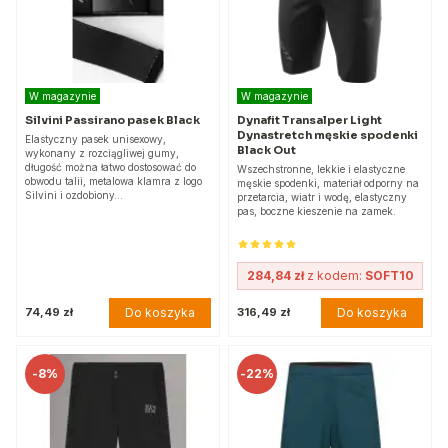
W magazynie
W magazynie
Silvini Passirano pasek Black
Dynafit Transalper Light
Dynastretch męskie spodenki
Elastyczny pasek unisexowy,
Black Out
wykonany z rozciągliwej gumy,
długość można łatwo dostosować do
Wszechstronne, lekkie i elastyczne
obwodu talii, metalowa klamra z logo
męskie spodenki, materiał odporny na
Silvini i ozdobiony…
przetarcia, wiatr i wodę, elastyczny
pas, boczne kieszenie na zamek.
284,84 zł
z kodem:
SOFT10
Do koszyka
Do koszyka
74,49 zł
316,49 zł
-
8%
-
22%