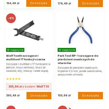
Do koszyka
154,49 zł
Do koszyka
178,49 zł
-
4%
W magazynie
W magazynie
Wolf Tooth szczypce i
Park Tool RP-1 szczypce do
multitool 17 funkcji czarna
pierścieni osadczych do
otworów
Szczypce i multitool z 17 funkcjami w
jednym, klucz centrowy, klucz do
Szczypce do pierścieni osadczych,
zaworów, bity, imbusy i wiele więcej.
trzpienie 0,9 mm, proste zakończenie,
sprężynowe uchwyty.
355,94 zł
z kodem:
WolfT10
Do koszyka
Do koszyka
395,49 zł
105,99 zł