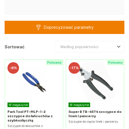
Doprecyzować parametry
Sortować
Według popularności
Polecamy
Polecamy
-
6%
-
17%
W magazynie
W magazynie
Park Tool PT-MLP-1-2
Super B TB-4574 szczypce do
szczypce do łańcuchów z
linek i pancerzy
szybkozłączką
Szczypce do cięcia linek i pancerzy.
Szczypce do łańcuchów z