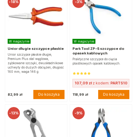
-
18%
-
3%
W magazynie
W magazynie
Unior długie szczypce płaskie
Park Tool ZP-5 szczypce do
opasek kablowych
Unior szczypce płaskie długie,
Premium Plus stal węglowa,
Praktyczne szczypce do cięcia
ząbkowane szczęki, dwuskładnikowe
plastikowych opasek kablowych.
uchwyty do dużych obciążeń, długość
160 mm, waga 146 g.
107,09 zł
z kodem:
PARTS10
Do koszyka
Do koszyka
82,99 zł
118,99 zł
-
13%
-
9%