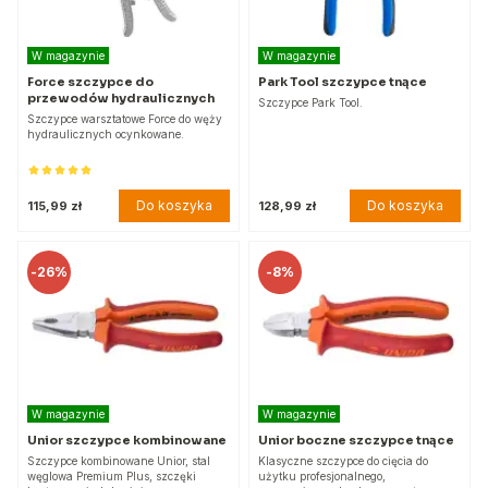
W magazynie
W magazynie
Force szczypce do
Park Tool szczypce tnące
przewodów hydraulicznych
Szczypce Park Tool.
Szczypce warsztatowe Force do węży
hydraulicznych ocynkowane.
Do koszyka
Do koszyka
115,99 zł
128,99 zł
-
26%
-
8%
W magazynie
W magazynie
Unior szczypce kombinowane
Unior boczne szczypce tnące
Szczypce kombinowane Unior, stal
Klasyczne szczypce do cięcia do
węglowa Premium Plus, szczęki
użytku profesjonalnego,