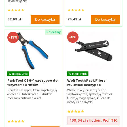
szybkozłączką.
Do koszyka
Do koszyka
82,99 zł
74,49 zł
Polecamy
-
9%
-
13%
W magazynie
W magazynie
Park Tool CSH-1 szczypce do
Wolf Tooth Pack Pliers
trzymania drutów
multitool szczypce
Sprytne szczypce, które zapobiegają
Wielofunkcyjne szczypce do
obracaniu lub skręcaniu drutów
szybkozłączek, spełniają również
podczas centrowania kół.
funkcję magazynka, klucza do
wentyli i nakrętek.
160,64 zł
z kodem:
WolfT10