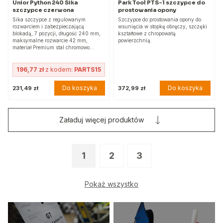
Unior Python 240 Sika
Park Tool PTS-1 szczypce do
szczypce czerwona
prostowania opony
Sika szczypce z regulowanym
Szczypce do prostowania opony do
rozwarciem i zabezpieczającą
wsunięcia w stopkę obręczy, szczęki
blokadą, 7 pozycji, długość 240 mm,
kształtowe z chropowatą
maksymalne rozwarcie 42 mm,
powierzchnią.
materiał Premium stal chromowo…
196,77 zł
z kodem:
PARTS15
Do koszyka
Do koszyka
231,49 zł
372,99 zł
Załaduj więcej produktów
1
2
3
Pokaż wszystko