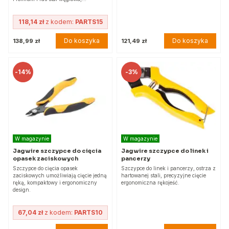
118,14 zł
z kodem:
PARTS15
Do koszyka
Do koszyka
138,99 zł
121,49 zł
-
14%
-
3%
W magazynie
W magazynie
Jagwire szczypce do cięcia
Jagwire szczypce do linek i
opasek zaciskowych
pancerzy
Szczypce do cięcia opasek
Szczypce do linek i pancerzy, ostrza z
zaciskowych umożliwiają cięcie jedną
hartowanej stali, precyzyjne cięcie
ręką, kompaktowy i ergonomiczny
ergonomiczna rękojeść.
design.
67,04 zł
z kodem:
PARTS10