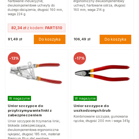
hartowane indukcyjnie,
ergonomiczny dwukomponentowy
dwukomponentowe uchwyty do
uchwyt, hartowane ostrza, długość
dużego obciążenia, długość 160 mm,
160 mm, waga 214 g.
waga 224 g.
82,34 zł
z kodem:
PARTS10
Do koszyka
Do koszyka
91,49 zł
106,49 zł
-
13%
-
17%
W magazynie
W magazynie
Unior szczypce do
Unior szczypce do
przytrzymywania linki z
uszkodzonych śrub
zabezpieczeniem
Kombinowane szczypce, gumowana
rączka, długość 200 mm i waga 341g
Unior szczypce do trzymania linki,
blokada zabezpieczająca,
dwukomponentowa ergonomiczna
rękojeść, długość 185 mm, materiał
Premium Plus stal węglowa,…