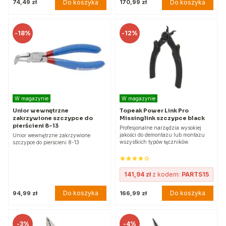
Do koszyka
Do koszyka
74,49 zł
170,99 zł
-
18%
-
12%
W magazynie
W magazynie
Unior wewnętrzne
Topeak Power Link Pro
zakrzywione szczypce do
Missinglink szczypce black
pierścieni 8-13
Profesjonalne narzędzia wysokiej
jakości do demontażu lub montażu
Unior wewnętrzne zakrzywione
wszystkich typów łączników.
szczypce do pierścieni 8-13
141,94 zł
z kodem:
PARTS15
Do koszyka
Do koszyka
94,99 zł
166,99 zł
-
3%
-
4%