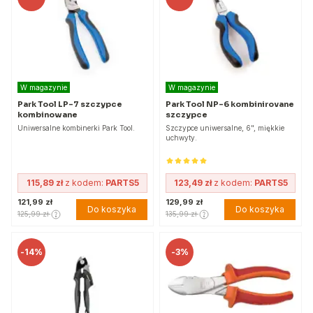
W magazynie
W magazynie
Park Tool LP-7 szczypce
Park Tool NP-6 kombinirovane
kombinowane
szczypce
Uniwersalne kombinerki Park Tool.
Szczypce uniwersalne, 6", miękkie
uchwyty.
115,89 zł
z kodem:
PARTS5
123,49 zł
z kodem:
PARTS5
121,99 zł
129,99 zł
Do koszyka
Do koszyka
125,99 zł
135,99 zł
-
14%
-
3%