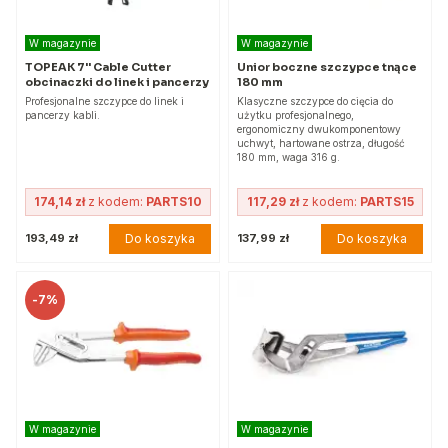
W magazynie
W magazynie
TOPEAK 7'' Cable Cutter
Unior boczne szczypce tnące
obcinaczki do linek i pancerzy
180 mm
Profesjonalne szczypce do linek i
Klasyczne szczypce do cięcia do
pancerzy kabli.
użytku profesjonalnego,
ergonomiczny dwukomponentowy
uchwyt, hartowane ostrza, długość
180 mm, waga 316 g.
174,14 zł
z kodem:
PARTS10
117,29 zł
z kodem:
PARTS15
Do koszyka
Do koszyka
193,49 zł
137,99 zł
-
7%
W magazynie
W magazynie