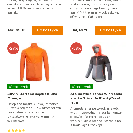
damska kurtka ocieplana, wypełnienie
wodoodporna, materiał o wysokiej
Primaloft® Silver, 2 kieszenie na
oddychalności, regulowany rzep,
zamek.
zamki YKK, elementy odblaskowe,
główny materiał nylon,…
Do koszyka
Do koszyka
468,99 zł
544,49 zł
-
27%
-
58%
W magazynie
W magazynie
Silvini Corteno męska bluza
Alpinestars Tahoe WP męska
Orange
kurtka Grisaille Black/Coral
Fluo
Ocieplana męska kurtka, Primaloft
Silver w połączeniu z wiatroodpornym
Alpinestars Tahoe wysokiej jakości
materiałem, anatomicznie
wiatr- i wodoodporna kurtka, kaptur,
ukształtowane rękawy, elementy
odpowiednia na niekorzystne
odblaskowe.
warunki, dwie boczne kieszenie na
suwak, wydłużony tył.