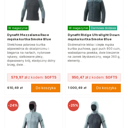
W magazynie
W magazynie
Darmowa dostawa
Dynafit Mezzalama Race
Dynafit Ridge Ultralight Down
męska kurtka Smoke Blue
męska kurtka Smoke Blue
Stretchowa polarowa kurtka
Ekstremalnie lekka i ciepła męska
odpowiednia do skialpinizmu i
kurtka puchowa, gęsi puch 800 cuin,
biegania na nartach, nylonowe
wodoodporna powłoka, dwie kieszenie
rękawy, siatkowane plecy,
na zamek błyskawiczny, waga 360 g,
dopasowany krój, elastyczny dolny
elementy…
brzeg, dwie…
579,97 zł
z kodem:
SOFT5
950,47 zł
z kodem:
SOFT5
Do koszyka
Do koszyka
610,49 zł
1 000,49 zł
-
24%
-
25%