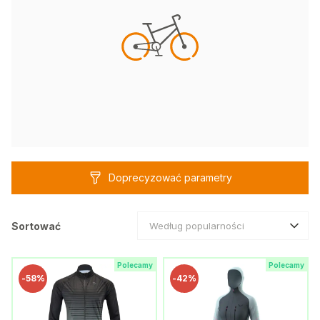
Doprecyzować parametry
Sortować
Według popularności
Polecamy
Polecamy
-
58%
-
42%