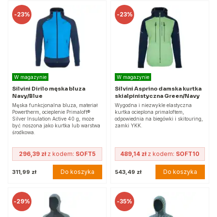
-
23%
-
23%
W magazynie
W magazynie
Silvini Dirilo męska bluza
Silvini Asprino damska kurtka
Navy/Blue
skialpinistyczna Green/Navy
Męska funkcjonalna bluza, materiał
Wygodna i niezwykle elastyczna
Powertherm, ocieplenie Primaloft®
kurtka ocieplona primaloftem,
Silver Insulation Active 40 g, może
odpowiednia na biegówki i skitouring,
być noszona jako kurtka lub warstwa
zamki YKK.
środkowa.
296,39 zł
z kodem:
SOFT5
489,14 zł
z kodem:
SOFT10
Do koszyka
Do koszyka
311,99 zł
543,49 zł
-
29%
-
35%