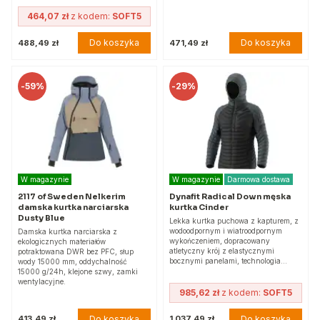
464,07 zł
z kodem:
SOFT5
Do koszyka
Do koszyka
488,49 zł
471,49 zł
-
59%
-
29%
W magazynie
W magazynie
Darmowa dostawa
2117 of Sweden Nelkerim
Dynafit Radical Down męska
damska kurtka narciarska
kurtka Cinder
Dusty Blue
Lekka kurtka puchowa z kapturem, z
wodoodpornym i wiatroodpornym
Damska kurtka narciarska z
wykończeniem, dopracowany
ekologicznych materiałów
atletyczny krój z elastycznymi
potraktowana DWR bez PFC, słup
bocznymi panelami, technologia…
wody 15000 mm, oddychalność
15000 g/24h, klejone szwy, zamki
wentylacyjne.
985,62 zł
z kodem:
SOFT5
Do koszyka
Do koszyka
413,49 zł
1 037,49 zł