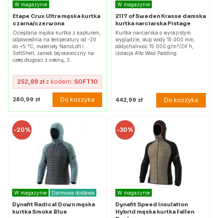
W magazynie
W magazynie
Etape Crux Ultra męska kurtka
2117 of Sweden Krasse damska
czarna/czerwona
kurtka narciarska Pistage
Ocieplana męska kurtka z kapturem,
Kurtka narciarska o wyrazistym
odpowiednia na temperatury od -20
wyglądzie, słup wody 15 000 mm,
do +5 °C, materiały NanoLoft i
oddychalność 15 000 g/m²/24 h,
SoftShell, zamek błyskawiczny na
izolacja Alto Wool Padding.
całej długości z osłoną, 3…
252,89 zł
z kodem:
SOFT10
Do koszyka
280,99 zł
Do koszyka
442,99 zł
-
20%
-
30%
W magazynie
Darmowa dostawa
W magazynie
Dynafit Radical Down męska
Dynafit Speed Insulation
kurtka Smoke Blue
Hybrid męska kurtka Fallen