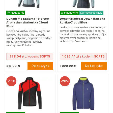
W magazynie
W magazynie
Darmowa dostawa
Dynafit Mezzalama Polartec
Dynafit Radical Down damska
Alpha damska kurtka Cloud
kurtka Cloud Blue
Blue
Lekka puchowa kurtka z kapturem, z
powłoką odpychającą wodę i odporną
Ocieplana kurtka, idealny wybór na
na wiatr, dopracowany sportowy krój z
backcountry skitouring, zawody
elastycznymi bocznymi panelami,
skialpinistyczne, bieganie na nartach
technologia Downtek…
lub turystykę górską, izolacja
wewnętrzna Polartec…
778,04 zł
z kodem:
SOFT5
1 036,44 zł
z kodem:
SOFT5
Do koszyka
Do koszyka
818,99 zł
1 090,99 zł
-
15%
-
28%