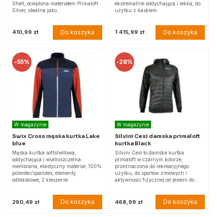
Shell, ocieplona materiałem Primaloft
ekstremalnie oddychająca i lekka, do
Silver, idealna jako…
użytku z kaskiem.
Do koszyka
Do koszyka
410,99 zł
1 415,99 zł
-
55%
-
28%
W magazynie
W magazynie
Swix Cross męska kurtka Lake
Silvini Cesi damska primaloft
blue
kurtka Black
Męska kurtka softshellowa,
Silvini Cesi to damska kurtka
oddychająca i wiatroszczelna
primaloft w czarnym kolorze,
membrana, elastyczny materiał, 100%
przeznaczona do rekreacyjnego
poliester/spandex, elementy
użytku, do sportów zimowych i
odblaskowe, 2 kieszenie.
aktywności fizycznej od jesieni do…
Do koszyka
Do koszyka
290,49 zł
468,99 zł