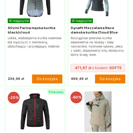
W magazynie
W magazynie
Silvini Parina męska kurtka
Dynafit Mezzalama Race
black/cloud
damska kurtka Cloud Blue
Lekka, wodoodporna kurtka rowerowa
Rozciągliwa polarowa kurtka
dla mężczyzn z membraną,
odpowiednia na skialpy i biegi
oddychający i przylegający materiał.
narciarskie, nylonowe rękawy, plecy
z siatki, dopasowany krój, elastyczny
dolny brzeg, dwie…
471,67 zł
z kodem:
SOFT5
Do koszyka
Do koszyka
234,49 zł
496,49 zł
Polecamy
-
60%
-
20%