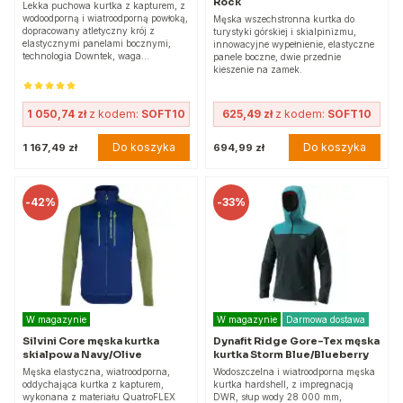
Rock
Lekka puchowa kurtka z kapturem, z
wodoodporną i wiatroodporną powłoką,
Męska wszechstronna kurtka do
dopracowany atletyczny krój z
turystyki górskiej i skialpinizmu,
elastycznymi panelami bocznymi,
innowacyjne wypełnienie, elastyczne
technologia Downtek, waga…
panele boczne, dwie przednie
kieszenie na zamek.
1 050,74 zł
z kodem:
SOFT10
625,49 zł
z kodem:
SOFT10
Do koszyka
Do koszyka
1 167,49 zł
694,99 zł
-
42%
-
33%
W magazynie
W magazynie
Darmowa dostawa
Silvini Core męska kurtka
Dynafit Ridge Gore-Tex męska
skialpowa Navy/Olive
kurtka Storm Blue/Blueberry
Męska elastyczna, wiatroodporna,
Wodoszczelna i wiatroodporna męska
oddychająca kurtka z kapturem,
kurtka hardshell, z impregnacją
wykonana z materiału QuatroFLEX
DWR, słup wody 28 000 mm,