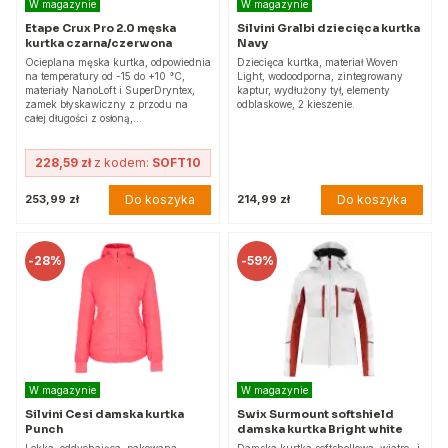
W magazynie
W magazynie
Etape Crux Pro 2.0 męska
Silvini Gralbi dziecięca kurtka
kurtka czarna/czerwona
Navy
Ocieplana męska kurtka, odpowiednia
Dziecięca kurtka, materiał Woven
na temperatury od -15 do +10 °C,
Light, wodoodporna, zintegrowany
materiały NanoLoft i SuperDryntex,
kaptur, wydłużony tył, elementy
zamek błyskawiczny z przodu na
odblaskowe, 2 kieszenie.
całej długości z osłoną,…
228,59 zł
z kodem:
SOFT10
Do koszyka
Do koszyka
253,99 zł
214,99 zł
-
28%
-
59%
W magazynie
W magazynie
Silvini Cesi damska kurtka
Swix Surmount softshield
Punch
damska kurtka Bright white
Lekka, oddychająca, pakowana
Damska kurtka softshellowa, wiatro- i