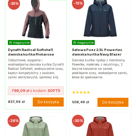
-
15%
-
35%
W magazynie
W magazynie
Dynafit Radical Softshell
Salewa Puez 2.5L Powertex
damska kurtka Mokarosa
damska kurtka Navy Blazer
Oddychowa, wygodna i
Damska kurtka ripstop z membraną
wiatroodporna damska kurtka Dynafit
Powertex, materiały z recyklingu, 2
Radical Softshell, wodoszczelne szwy,
boczne kieszenie na zamek,
kaptur kompatybilny z kaskiem,
podklejane szwy, wodoodporne zamki,
zamki wentylacyjne, sportowy krój…
łatwa do spakowania.
796,09 zł
z kodem:
SOFT5
Do koszyka
837,99 zł
Do koszyka
508,49 zł
-
26%
-
30%