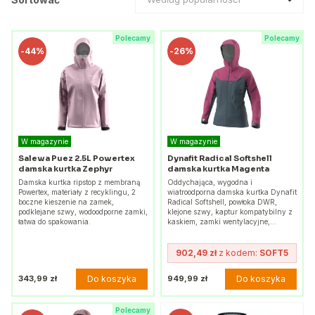
Polecamy
Polecamy
-
44%
-
26%
W magazynie
W magazynie
Salewa Puez 2.5L Powertex
Dynafit Radical Softshell
damska kurtka Zephyr
damska kurtka Magenta
Damska kurtka ripstop z membraną
Oddychająca, wygodna i
Powertex, materiały z recyklingu, 2
wiatroodporna damska kurtka Dynafit
boczne kieszenie na zamek,
Radical Softshell, powłoka DWR,
podklejane szwy, wodoodporne zamki,
klejone szwy, kaptur kompatybilny z
łatwa do spakowania.
kaskiem, zamki wentylacyjne,…
902,49 zł
z kodem:
SOFT5
Do koszyka
Do koszyka
343,99 zł
949,99 zł
Polecamy