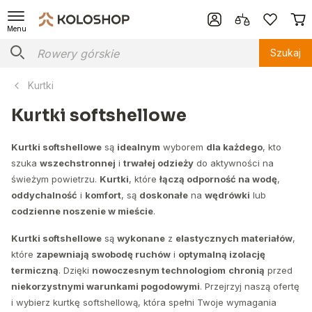
Menu
Szukaj
Kurtki
Kurtki softshellowe
Kurtki softshellowe
są
idealnym
wyborem
dla każdego
, kto
szuka
wszechstronnej
i
trwałej odzieży
do aktywności na
świeżym powietrzu.
Kurtki
, które
łączą odporność na wodę
,
oddychalność
i
komfort
, są
doskonałe
na
wędrówki
lub
codzienne noszenie w mieście
.
Kurtki softshellowe
są
wykonane
z
elastycznych materiałów
,
które
zapewniają swobodę ruchów
i
optymalną izolację
termiczną
. Dzięki
nowoczesnym technologiom
chronią
przed
niekorzystnymi warunkami pogodowymi
. Przejrzyj naszą ofertę
i wybierz kurtkę softshellową, która spełni Twoje wymagania