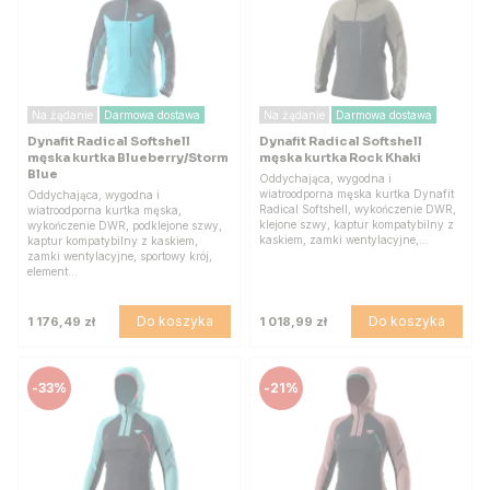
Na żądanie
Darmowa dostawa
Na żądanie
Darmowa dostawa
Dynafit Radical Softshell
Dynafit Radical Softshell
męska kurtka Blueberry/Storm
męska kurtka Rock Khaki
Blue
Oddychająca, wygodna i
wiatroodporna męska kurtka Dynafit
Oddychająca, wygodna i
Radical Softshell, wykończenie DWR,
wiatroodporna kurtka męska,
klejone szwy, kaptur kompatybilny z
wykończenie DWR, podklejone szwy,
kaskiem, zamki wentylacyjne,…
kaptur kompatybilny z kaskiem,
zamki wentylacyjne, sportowy krój,
element…
Do koszyka
Do koszyka
1 176,49 zł
1 018,99 zł
-
33%
-
21%