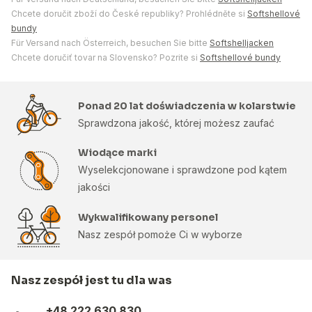
Chcete doručit zboží do České republiky? Prohlédněte si
Softshellové
bundy
Für Versand nach Österreich, besuchen Sie bitte
Softshelljacken
Chcete doručiť tovar na Slovensko? Pozrite si
Softshellové bundy
Ponad 20 lat doświadczenia w kolarstwie
Sprawdzona jakość, której możesz zaufać
Wiodące marki
Wyselekcjonowane i sprawdzone pod kątem
jakości
Wykwalifikowany personel
Nasz zespół pomoże Ci w wyborze
Nasz zespół jest tu dla was
+48 222 630 830