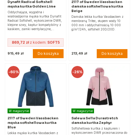
Dynafit Radical Softshell
2117 of Sweden Vassbacken
męska kurtka Golden Lime
damska softshellowa kurtka
Beige
Oddychająca, wygodna i
wiatroodporna męska kurtka Dynafit
Damska lekka kurtka Vassbacken z
Radical Softshell, wykończenie DWR,
membraną Tritec, słupem wody 10
klejone szwy, kaptur kompatybilny z
000 mm i oddychalnością 10 000
kaskiem, zamki wentylacyjne,…
g/m²/24h, softshell 20D/20D.
869,72 zł
z kodem:
SOFT5
Do koszyka
Do koszyka
915,49 zł
213,49 zł
-
60%
-
26%
W magazynie
W magazynie
2117 of Sweden Vassbacken
Salewa Sella Durastretch
męska softshellowa kurtka
damska kurtka Zephyr
Blue
Softshellowa kurtka z kapturem i
wykończeniem DWR przeznaczona do
Lekka męska kurtka Vassbacken z