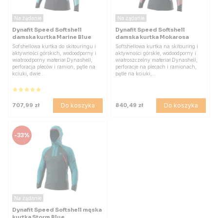
Na żądanie
Na żądanie
Dynafit Speed Softshell
Dynafit Speed Softshell
damska kurtka Marine Blue
damska kurtka Mokarosa
Sofshellowa kurtka do skitouringu i
Softshellowa kurtka na skitouring i
aktywności górskich, wodoodporny i
aktywności górskie, wodoodporny i
wiatroodporny materiał Dynashell,
wiatroszczelny materiał Dynashell,
perforacja pleców i ramion, pętle na
perforacje na plecach i ramionach,
kciuki, dwie…
pętle na kciuki,…
Do koszyka
Do koszyka
707,99 zł
840,49 zł
-
33%
Na żądanie
Dynafit Speed Softshell męska
kurtka Storm Blue