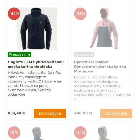
-
44%
-
35%
W magazynie
Na żądanie
Haglöfs L.I.M Hybrid Softshell
Dynafit Transalper
męska kurtka niebieska
Dynastretch damska kurtka
Mocarosa
Hybydowa męska kurtka, Gore-Tex
Infinium™, Windstopper®,
Damska kurtka softshellowa,
dopasowany kaptur, 2 kieszenie na
wiatroodporna i wodoodporna,
zamek, 1 kieszeń na piersi,
oddychające plecy z perforacją,
ekstremalnie lekka, elementy
elastyczne mankiety i kaptur,
odblaskowe
sportowy krój, wykonana z materiałów
z…
Do koszyka
Do koszyka
656,49 zł
446,99 zł
-
8%
-
21%