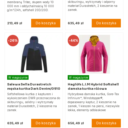
skitouringu, wytrzymały i odporny
membraną Tritec, słupem wody 10
materiał Durastretch, 2 kieszenie na
000 mm i oddychalnością 10 000
zamek.
g/m²/24h, softshell 20D/20D.
Do koszyka
Do koszyka
213,49 zł
635,49 zł
-
26%
-
44%
W magazynie
W magazynie
Salewa Sella Durastretch
Haglöfs L.I.M Hybrid Softshell
męska kurtka Dark Denim/0910
damska kurtka różowa
Softshellowa kurtka z kapturem i
Hybrydowa damska kurtka, Gore-Tex
wykończeniem DWR przeznaczona do
Infinium™, Windstopper®,
skitouringu, solidny i wytrzymały
dopasowany kaptur, 2 kieszenie na
materiał Durastretch, 2 kieszenie na
zamek, 1 kieszeń na piersi, niezwykle
zamek.
lekka, elementy odblaskowe
Do koszyka
Do koszyka
635,49 zł
656,49 zł