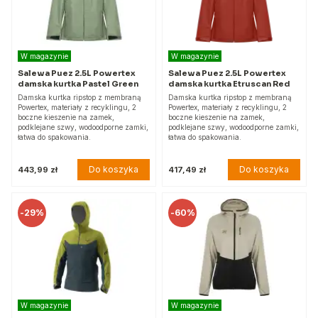
W magazynie
W magazynie
Salewa Puez 2.5L Powertex
Salewa Puez 2.5L Powertex
damska kurtka Pastel Green
damska kurtka Etruscan Red
Damska kurtka ripstop z membraną
Damska kurtka ripstop z membraną
Powertex, materiały z recyklingu, 2
Powertex, materiały z recyklingu, 2
boczne kieszenie na zamek,
boczne kieszenie na zamek,
podklejane szwy, wodoodporne zamki,
podklejane szwy, wodoodporne zamki,
łatwa do spakowania.
łatwa do spakowania.
Do koszyka
Do koszyka
443,99 zł
417,49 zł
-
29%
-
60%
W magazynie
W magazynie