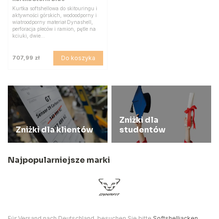
Kurtka softshellowa do skitouringu i
aktywności górskich, wodoodporny i
wiatroodporny materiał Dynashell,
perforacja pleców i ramion, pętle na
kciuki, dwie…
Do koszyka
707,99 zł
Zniżki dla
Zniżki dla klientów
studentów
Najpopularniejsze marki
Für Versand nach Deutschland, besuchen Sie bitte
Softshelljacken