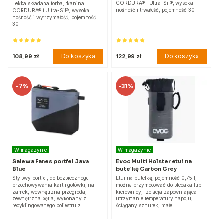
CORDURA® i Ultra-Sil®, wysoka
Lekka składana torba, tkanina
nośność i trwałość, pojemność 30 l.
CORDURA® i Ultra-Sil®, wysoka
nośność i wytrzymałość, pojemność
30 l.
Do koszyka
Do koszyka
108,99 zł
122,99 zł
-
7%
-
31%
W magazynie
W magazynie
Salewa Fanes portfel Java
Evoc Multi Holster etui na
Blue
butelkę Carbon Grey
Stylowy portfel, do bezpiecznego
Etui na butelkę, pojemność 0,75 l,
przechowywania kart i gotówki, na
można przymocować do plecaka lub
zamek, wewnętrzna przegroda,
kierownicy, izolacja zapewniająca
zewnętrzna pętla, wykonany z
utrzymanie temperatury napoju,
recyklingowanego poliestru z…
ściągany sznurek, małe…