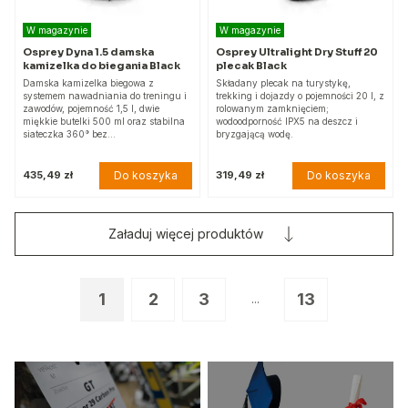
W magazynie
W magazynie
Osprey Dyna 1.5 damska
Osprey Ultralight Dry Stuff 20
kamizelka do biegania Black
plecak Black
Damska kamizelka biegowa z
Składany plecak na turystykę,
systemem nawadniania do treningu i
trekking i dojazdy o pojemności 20 l, z
zawodów, pojemność 1,5 l, dwie
rolowanym zamknięciem;
miękkie butelki 500 ml oraz stabilna
wodoodporność IPX5 na deszcz i
siateczka 360° bez…
bryzgającą wodę.
Do koszyka
Do koszyka
435,49 zł
319,49 zł
Załaduj więcej produktów
1
2
3
13
...