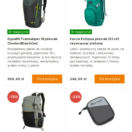
W magazynie
W magazynie
Dynafit Transalper 18 plecak
Force Eclipse plecak 12 l +2 l
Cinder/BlackOut
rezerwuar zielona
Kompaktowy plecak do szybkiej
Lekki i praktyczny plecak do jazdy na
turystyki górskiej, pojemność 18 l,
rowerze, turystyki i aktywności
przemyślane kieszenie, w tym boczna
rekreacyjnych. Pojemność 12 litrów,
na telefon komórkowy, wentylowany
pas biodrowy, w zestawie 2-litrowy
system nośny z pianki…
bukłak na wodę.
Do koszyka
Do koszyka
399,49 zł
246,99 zł
-
13%
-
23%