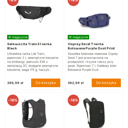
-
8%
-
18%
W magazynie
W magazynie
Salewa Lite Train 3 l nerka
Osprey Seral 7 nerka
Black
Botswana Purple Dust Print
Ultralekka nerka Lite Train,
Saszetka biodrowa rowerowa Osprey
pojemność 3 l, wewnętrzne kieszenie
Seral 7 jest przeznaczona na
na drobiazgi, poduszki EVA z
przejażdżki i trzyma rzeczy przy
wentylacją 3D, dostępne zewnętrzne
pasie. Pojemność 7 l, fioletowy kolor
kieszenie, waga 175 g, haczyk…
Botswana Purple Dust…
Do koszyka
Do koszyka
296,99 zł
362,99 zł
-
18%
-
18%