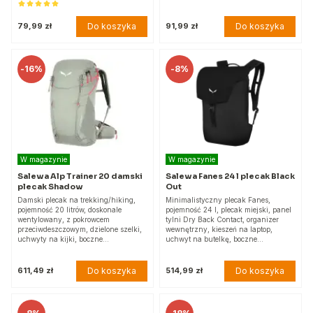
Do koszyka
Do koszyka
79,99 zł
91,99 zł
-
16%
-
8%
W magazynie
W magazynie
Salewa Alp Trainer 20 damski
Salewa Fanes 24 l plecak Black
plecak Shadow
Out
Damski plecak na trekking/hiking,
Minimalistyczny plecak Fanes,
pojemność 20 litrów, doskonale
pojemność 24 l, plecak miejski, panel
wentylowany, z pokrowcem
tylni Dry Back Contact, organizer
przeciwdeszczowym, dzielone szelki,
wewnętrzny, kieszeń na laptop,
uchwyty na kijki, boczne…
uchwyt na butelkę, boczne…
Do koszyka
Do koszyka
611,49 zł
514,99 zł