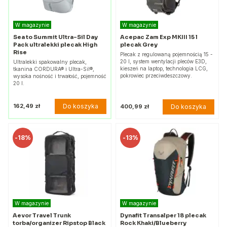
W magazynie
W magazynie
Sea to Summit Ultra-Sil Day
Acepac Zam Exp MKIII 15 l
Pack ultralekki plecak High
plecak Grey
Rise
Plecak z regulowaną pojemnością 15 -
20 l, system wentylacji pleców E3D,
Ultralekki spakowalny plecak,
kieszeń na laptop, technologia LCG,
tkanina CORDURA® i Ultra-Sil®,
pokrowiec przeciwdeszczowy.
wysoka nośność i trwałość, pojemność
20 l.
Do koszyka
162,49 zł
Do koszyka
400,99 zł
-
18%
-
13%
W magazynie
W magazynie
Aevor Travel Trunk
Dynafit Transalper 18 plecak
torba/organizer Ripstop Black
Rock Khaki/Blueberry