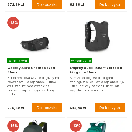
Do koszyka
Do koszyka
672,99 zł
82,99 zł
-
18%
W magazynie
W magazynie
Osprey Savu 5 nerka Raven
Osprey Duro 1.5 kamizelka do
Black
biegania Black
Nerka rowerowa Savu 5 do jazdy na
Kamizelka biegowa do biegania i
rowerze oferuje pojemność 5 litrów
treningu z bukłakiem o pojemności 1,5
oraz stabilne dopasowanie na
l stabilnie leży na ciele i umożliwia
biodrach, zapewniające swobodę
wygodne picie w ruchu.
ruchu.
Do koszyka
Do koszyka
290,49 zł
543,49 zł
-
15%
-
13%