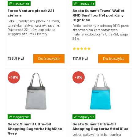
W magazynie
W magazynie
Force Venture plecak 22 l
Sea to Summit Travel Wallet
zielona
RFID Small portfel podróżny
High Rise
Lekki i praktyczny plecak na rower,
turystykę i aktywności rekreacyjne.
Portfel podróżny z ochroną RFID przed
Pojemność 22 litrów, zapięcie na
skanowaniem kart płatniczych,
ściągany sznurek i klamry.
materiał wodoodporny Ultra-Sil, waga
56 g.
Do koszyka
Do koszyka
138,99 zł
117,99 zł
-
18%
-
8%
W magazynie
W magazynie
Sea to Summit Ultra-Sil
Sea to Summit Ultra-Sil
Shopping Bag torba HighRise
Shopping Bag torba Attol Blue
Grey
Lekka, pakowalna torba, tkanina