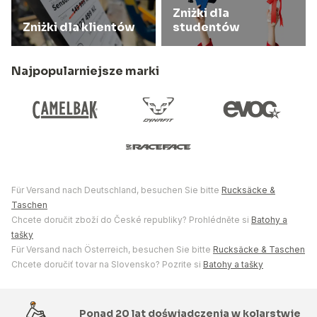
Zniżki dla
Zniżki dla klientów
studentów
Najpopularniejsze marki
Für Versand nach Deutschland, besuchen Sie bitte
Rucksäcke &
Taschen
Chcete doručit zboží do České republiky? Prohlédněte si
Batohy a
tašky
Für Versand nach Österreich, besuchen Sie bitte
Rucksäcke & Taschen
Chcete doručiť tovar na Slovensko? Pozrite si
Batohy a tašky
Ponad 20 lat doświadczenia w kolarstwie