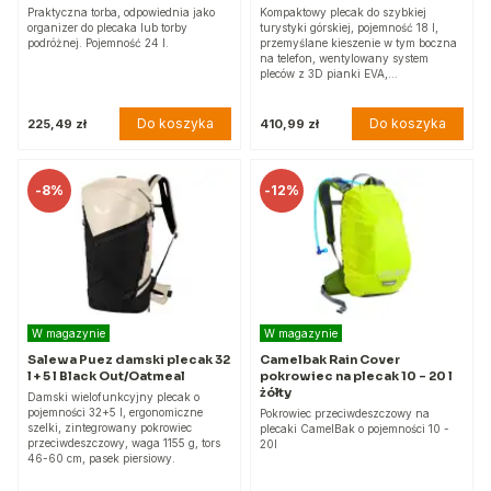
Praktyczna torba, odpowiednia jako
Kompaktowy plecak do szybkiej
organizer do plecaka lub torby
turystyki górskiej, pojemność 18 l,
podróżnej. Pojemność 24 l.
przemyślane kieszenie w tym boczna
na telefon, wentylowany system
pleców z 3D pianki EVA,…
Do koszyka
Do koszyka
225,49 zł
410,99 zł
-
8%
-
12%
W magazynie
W magazynie
Salewa Puez damski plecak 32
Camelbak Rain Cover
l + 5 l Black Out/Oatmeal
pokrowiec na plecak 10 - 20 l
żółty
Damski wielofunkcyjny plecak o
pojemności 32+5 l, ergonomiczne
Pokrowiec przeciwdeszczowy na
szelki, zintegrowany pokrowiec
plecaki CamelBak o pojemności 10 -
przeciwdeszczowy, waga 1155 g, tors
20l
46-60 cm, pasek piersiowy.