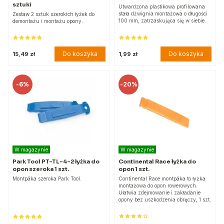
sztuki
Utwardzona plastikowa profilowana
stała dźwignia montażowa o długości
Zestaw 2 sztuk szerokich łyżek do
100 mm, zatrzaskująca się w siebie.
demontażu i montażu opony.
Do koszyka
Do koszyka
15,49 zł
1,99 zł
-
6%
-
20%
W magazynie
W magazynie
Park Tool PT-TL-4-2 łyżka do
Continental Race łyżka do
opon szeroka 1 szt.
opon 1 szt.
Montpáka szeroka Park Tool.
Continental Race montpáka to łyżka
montażowa do opon rowerowych.
Ułatwia zdejmowanie i zakładanie
opony bez uszkodzenia obręczy, 1 szt.