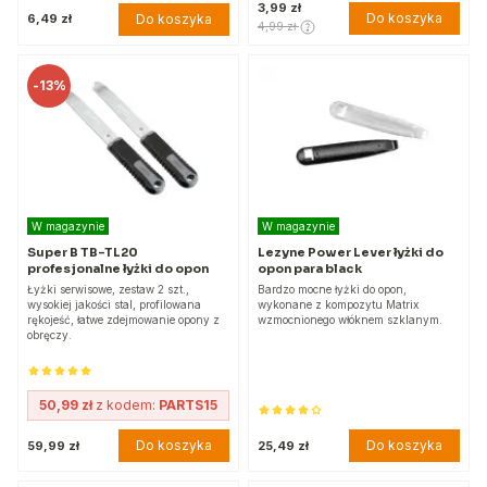
3,99 zł
Do koszyka
Do koszyka
6,49 zł
4,99 zł
-
13%
W magazynie
W magazynie
Super B TB-TL20
Lezyne Power Lever łyżki do
profesjonalne łyżki do opon
opon para black
Łyżki serwisowe, zestaw 2 szt.,
Bardzo mocne łyżki do opon,
wysokiej jakości stal, profilowana
wykonane z kompozytu Matrix
rękojeść, łatwe zdejmowanie opony z
wzmocnionego włóknem szklanym.
obręczy.
50,99 zł
z kodem:
PARTS15
Do koszyka
Do koszyka
59,99 zł
25,49 zł