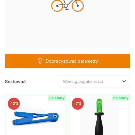
Doprecyzować parametry
Sortować
Według popularności
Polecamy
Polecamy
-
12%
-
7%