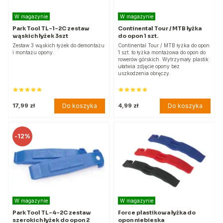
W magazynie
W magazynie
Park Tool TL-1-2C zestaw
Continental Tour / MTB łyżka
wąskich łyżek 3szt
do opon 1 szt.
Zestaw 3 wąskich łyżek do demontażu
Continental Tour / MTB łyżka do opon
i montażu opony.
1 szt. to łyżka montażowa do opon do
rowerów górskich. Wytrzymały plastik
ułatwia zdjęcie opony bez
uszkodzenia obręczy.
Do koszyka
Do koszyka
17,99 zł
4,99 zł
-
12%
W magazynie
W magazynie
Park Tool TL-4-2C zestaw
Force plastikowa łyżka do
szerokich łyżek do opon 2
opon niebieska