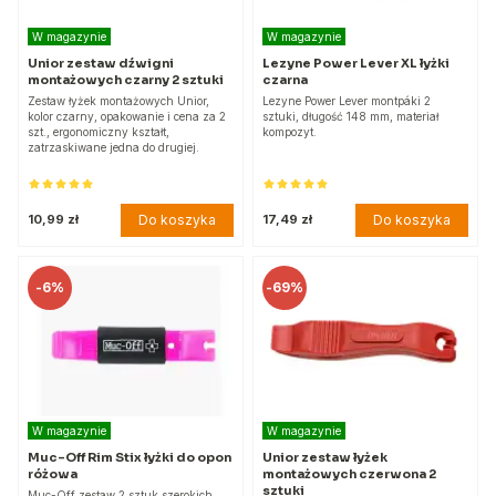
W magazynie
W magazynie
Unior zestaw dźwigni
Lezyne Power Lever XL łyżki
montażowych czarny 2 sztuki
czarna
Zestaw łyżek montażowych Unior,
Lezyne Power Lever montpáki 2
kolor czarny, opakowanie i cena za 2
sztuki, długość 148 mm, materiał
szt., ergonomiczny kształt,
kompozyt.
zatrzaskiwane jedna do drugiej.
Do koszyka
Do koszyka
10,99 zł
17,49 zł
-
6%
-
69%
W magazynie
W magazynie
Muc-Off Rim Stix łyżki do opon
Unior zestaw łyżek
różowa
montażowych czerwona 2
sztuki
Muc-Off zestaw 2 sztuk szerokich