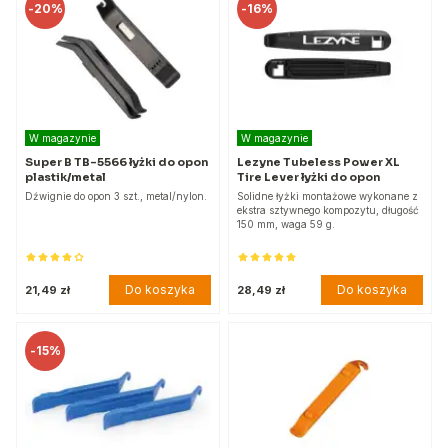
-
20%
-
16%
W magazynie
W magazynie
Super B TB-5566 łyżki do opon
Lezyne Tubeless Power XL
plastik/metal
Tire Lever łyżki do opon
Dźwignie do opon 3 szt., metal/nylon.
Solidne łyżki montażowe wykonane z
ekstra sztywnego kompozytu, długość
150 mm, waga 59 g.
Do koszyka
Do koszyka
21,49 zł
28,49 zł
-
15%