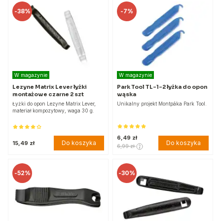
-
38%
-
7%
W magazynie
W magazynie
Lezyne Matrix Lever łyżki
Park Tool TL-1-2 łyżka do opon
montażowe czarne 2 szt
wąska
Łyżki do opon Lezyne Matrix Lever,
Unikalny projekt Montpáka Park Tool.
materiał kompozytowy, waga 30 g.
6,49 zł
Do koszyka
Do koszyka
15,49 zł
6,99 zł
-
52%
-
30%