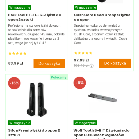
W magazynie
W magazynie
Park Tool PT-TL-6-3 łyżki do
Cush Core Bead Dropper łyżka
opon 2 sztuki
do opon
Profesjonalne stalowe łyżki do opon,
Specjalna łyżka do demontażu
odpowiednie dla serwisów
systemu wkładek wewnętrznych
rowerowych, długość 145 mm, pokryte
Cush Core, ergonomiczny kształt,
plastikem, opakowanie i cena za 2
delikatna dla opony i wkładki Cush
szt., waga jednej łyżki 46…
Core.
97,99 zł
Do koszyka
Do koszyka
83,99 zł
106,49 zł
Polecamy
-
8%
-
15%
W magazynie
W magazynie
Silca Premio łyżki do opon 2
Wolf Tooth 8-BIT Dźwignia do
sztuki
opon + Usuwacz wgniotów