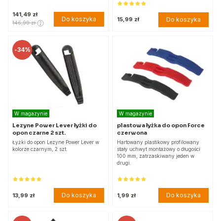
141,49 zł
Do koszyka
Do koszyka
15,99 zł
146,99 zł
-
34%
W magazynie
W magazynie
Lezyne Power Lever łyżki do
plastowa łyżka do opon Force
opon czarne 2 szt.
czerwona
Łyżki do opon Lezyne Power Lever w
Hartowany plastikowy profilowany
kolorze czarnym, 2 szt.
stały uchwyt montażowy o długości
100 mm, zatrzaskiwany jeden w
drugi.
Do koszyka
Do koszyka
13,99 zł
1,99 zł