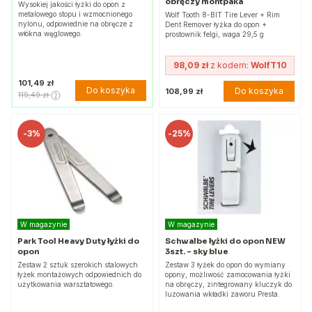
obręczy montpáka
Wysokiej jakości łyżki do opon z
metalowego stopu i wzmocnionego
Wolf Tooth 8-BIT Tire Lever + Rim
nylonu, odpowiednie na obręcze z
Dent Remover łyżka do opon +
włókna węglowego.
prostownik felgi, waga 29,5 g
98,09 zł
z kodem:
WolfT10
101,49 zł
Do koszyka
Do koszyka
108,99 zł
119,49 zł
-
3%
-
25%
W magazynie
W magazynie
Park Tool Heavy Duty łyżki do
Schwalbe łyżki do opon NEW
opon
3szt. - sky blue
Zestaw 2 sztuk szerokich stalowych
Zestaw 3 łyżek do opon do wymiany
łyżek montażowych odpowiednich do
opony, możliwość zamocowania łyżki
użytkowania warsztatowego.
na obręczy, zintegrowany kluczyk do
luzowania wkładki zaworu Presta.