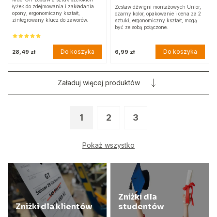
łyżek do zdejmowania i zakładania
Zestaw dźwigni montażowych Unior,
opony, ergonomiczny kształt,
czarny kolor, opakowanie i cena za 2
zintegrowany klucz do zaworów.
sztuki, ergonomiczny kształt, mogą
być ze sobą połączone.
Do koszyka
Do koszyka
28,49 zł
6,99 zł
Załaduj więcej produktów
1
2
3
Pokaż wszystko
Zniżki dla
Zniżki dla klientów
studentów