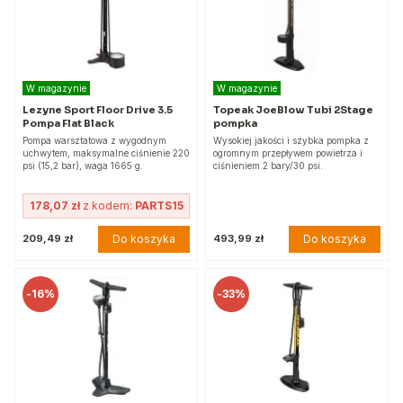
W magazynie
W magazynie
Lezyne Sport Floor Drive 3.5
Topeak JoeBlow Tubi 2Stage
Pompa Flat Black
pompka
Pompa warsztatowa z wygodnym
Wysokiej jakości i szybka pompka z
uchwytem, maksymalne ciśnienie 220
ogromnym przepływem powietrza i
psi (15,2 bar), waga 1665 g.
ciśnieniem 2 bary/30 psi.
178,07 zł
z kodem:
PARTS15
Do koszyka
Do koszyka
209,49 zł
493,99 zł
-
16%
-
33%