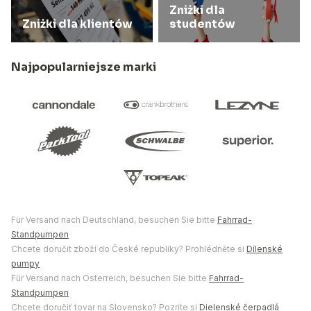
Zniżki dla
Zniżki dla klientów
studentów
Najpopularniejsze marki
Für Versand nach Deutschland, besuchen Sie bitte
Fahrrad-
Standpumpen
Chcete doručit zboží do České republiky? Prohlédněte si
Dílenské
pumpy
Für Versand nach Österreich, besuchen Sie bitte
Fahrrad-
Standpumpen
Chcete doručiť tovar na Slovensko? Pozrite si
Dielenské čerpadlá