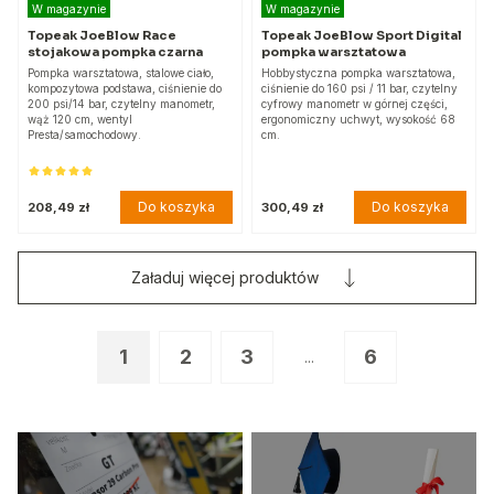
W magazynie
W magazynie
Topeak JoeBlow Race
Topeak JoeBlow Sport Digital
stojakowa pompka czarna
pompka warsztatowa
Pompka warsztatowa, stalowe ciało,
Hobbystyczna pompka warsztatowa,
kompozytowa podstawa, ciśnienie do
ciśnienie do 160 psi / 11 bar, czytelny
200 psi/14 bar, czytelny manometr,
cyfrowy manometr w górnej części,
wąż 120 cm, wentyl
ergonomiczny uchwyt, wysokość 68
Presta/samochodowy.
cm.
Do koszyka
Do koszyka
208,49 zł
300,49 zł
Załaduj więcej produktów
1
2
3
6
...