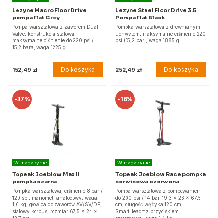
Lezyne Macro Floor Drive
Lezyne Steel Floor Drive 3.5
pompa Flat Grey
Pompa Flat Black
Pompa warsztatowa z zaworem Dual
Pompka warsztatowa z drewnianym
Valve, konstrukcja stalowa,
uchwytem, maksymalne ciśnienie 220
maksymalne ciśnienie do 220 psi /
psi (15,2 bar), waga 1885 g.
15,2 bara, waga 1225 g.
Do koszyka
Do koszyka
152,49 zł
252,49 zł
-
37%
-
16%
W magazynie
W magazynie
Topeak Joeblow Max II
Topeak Joeblow Race pompka
pompka czarna
serwisowa czerwona
Pompka warsztatowa, ciśnienie 8 bar /
Pompa warsztatowa z pompowaniem
120 spi, manometr analogowy, waga
do 200 psi / 14 bar, 19,3 x 26 x 67,5
1,6 kg, głowica do zaworów AV/SV/DP,
cm, długość wężyka 120 cm,
stalowy korpus, rozmiar 67,5 x 24 x
SmartHead™ z przyciskiem
12,7 cm.
spustowym, waga 1,4 kg.