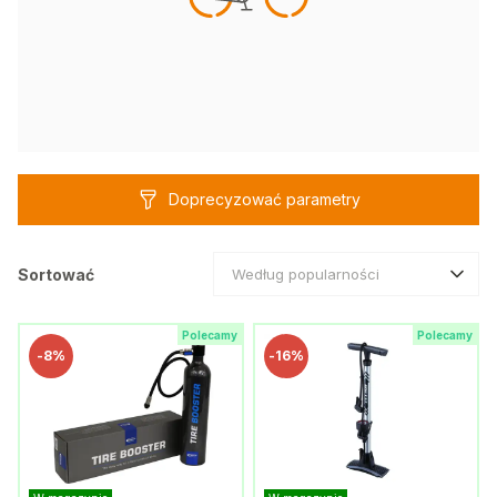
Doprecyzować parametry
Sortować
Według popularności
Polecamy
Polecamy
-
8%
-
16%