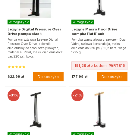
W magazynie
W magazynie
Lezyne Digital Pressure Over
Lezyne Macro Floor Drive
Drive pompa black
pompka Flat Black
Pompa warsztatowa Lezyne Digital
Pompka warsztatowa z zaworem Dual
Pressure Over Drive, zbiornik
Valve, stalowa konstrukcja, maks.
ciśnieniowy do opon bezdętkowych,
ciśnienie do 220 psi / 15,2 bara, waga
materiał alu/stal, maks. ciśnienie do 15
1225 g.
bar/220 psi, kolor…
151,29 zł
z kodem:
PARTS15
Do koszyka
Do koszyka
622,99 zł
177,99 zł
-
31%
-
21%
W magazynie
W magazynie