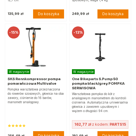
Do koszyka
Do koszyka
135,99 zł
249,99 zł
-
15%
-
13%
W magazynie
W magazynie
SKS Rennkompressor pompa
One Bikeparts S.Pump 50
pomarańczowa Multivalve
pompka black/grey POMPKA
SERWISOWA
Pompka warsztatowa przeznaczona
do rowerów szosowych, głowica na oba
Warsztatowa pompka do kół z
zawory, ciśnienie do 16 barów,
analogowym manometrem do kontroli
manometr analogowy.
ciśnienia. Automatyczna uniwersalna
głowica z zaworem upustowym i
wężem o długości 94 cm.
162,77 zł
z kodem:
PARTS15
Do koszyka
Do koszyka
256,49 zł
191,49 zł