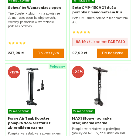
W magazynie
W magazynie
Schwalbe Wzmacniacz opon
Beto CMP-130AG1 duża
pompka z manometrem Alu
Tire Booster - zbiornik na powietrze
do montażu opon bezdętkowych,
Beto CMP duża pompa z manometrem
świetny pomocnik w warsztacie i
Alu
podczas podróży.
88,19 zł
z kodem:
PARTS10
Do koszyka
Do koszyka
237,99 zł
97,99 zł
Polecamy
-
22%
-
13%
W magazynie
W magazynie
Force Air Tank Booster
MAX1 Blower pompka
pompka do warsztatu z
stacjonarna czarna
zbiornikiem czarna
Pompka warsztatowa o podwójnej
głowicy do AV i FV, do ciśnień do 160
Pompka warsztatowa z pojemnikiem