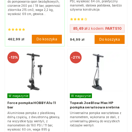
PSI, wysokość 64 cm, praktyczny
do pompowania opon bezdętkowych,
manometr, stalowa podstawa, bardzo
ciśnienie 260 psi / 18 bar, pojemność
sztywna konstrukcja.
zbiornika 215 cm3, waga 2,2 kg,
wysokość 69 cm, głowica…
85,49 zł
z kodem:
PARTS10
Do koszyka
462,99 zł
Do koszyka
94,99 zł
-
13%
-
21%
W magazynie
W magazynie
Force pompka HOBBY Alu 11
Topeak JoeBlow Max HP
bar
pompka serwisowa srebrna
Aluminiowa pompka z plastikową
Uniwersalna pompka warsztatowa z
dolną częścią, z dwustronną głowicą
manometrem, wykonana ze stali, z
na wszystkie typy wentyli, z
uniwersalną głowicą do wszystkich
manometrem do 160 PSI / 11 bar,
rodzajów wentyli.
wysokość 60 cm, waga 895 g