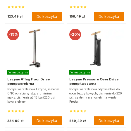
Do koszyka
Do koszyka
123,49 zł
158,49 zł
-
19%
-
20%
W magazynie
W magazynie
Lezyne Alloy Floor Drive
Lezyne Pressure Over Drive
pompa srebrna
pompka czarna
Pompa warsztatowa Lezyne, materiał
Pompa warsztatowa odpowiednia do
CNC obrabiany stop aluminium,
opon bezdętkowych, ciśnienie do 220
maks. ciśnienie aż 15 bar/220 psi,
psi, czytelny manometr, na wentyl
kolor srebrny.
Presta.
Do koszyka
Do koszyka
334,99 zł
589,49 zł