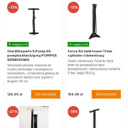
-
13%
-
13%
W magazynie
W magazynie
One Bikeparts S.Pump 40
Force Air tank tower 11 bar
pompka black/grey POMPKA
cylinder ciśnieniowy
SERWISOWA
Zawór ciśnieniowy Force Air tank
tower do pompowania opon
Serwisowa pompka rowerowa do
bezdętkowych, maksymalne ciśnienie
użytku domowego z analogowym
11 bar, waga 1820 g.
manometrem, uniwersalną głowicą do
wszystkich wentyli oraz wężem o
długości 90 cm.
Do koszyka
Do koszyka
129,99 zł
154,49 zł
-
27%
-
19%