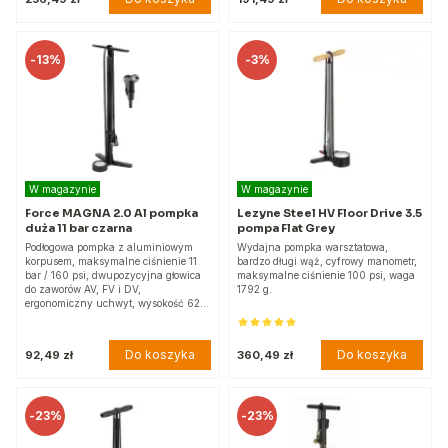
-
13%
-
3%
W magazynie
W magazynie
Force MAGNA 2.0 Al pompka
Lezyne Steel HV Floor Drive 3.5
duża 11 bar czarna
pompa Flat Grey
Podłogowa pompka z aluminiowym
Wydajna pompka warsztatowa,
korpusem, maksymalne ciśnienie 11
bardzo długi wąż, cyfrowy manometr,
bar / 160 psi, dwupozycyjna głowica
maksymalne ciśnienie 100 psi, waga
do zaworów AV, FV i DV,
1792 g.
ergonomiczny uchwyt, wysokość 62…
Do koszyka
Do koszyka
92,49 zł
360,49 zł
-
23%
-
23%