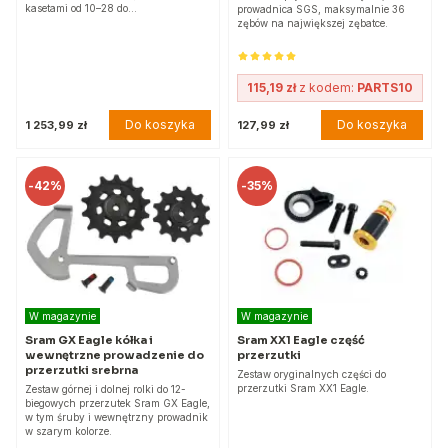
kasetami od 10–28 do…
prowadnica SGS, maksymalnie 36
zębów na największej zębatce.
115,19 zł
z kodem:
PARTS10
Do koszyka
Do koszyka
1 253,99 zł
127,99 zł
-
42%
-
35%
W magazynie
W magazynie
Sram GX Eagle kółka i
Sram XX1 Eagle część
wewnętrzne prowadzenie do
przerzutki
przerzutki srebrna
Zestaw oryginalnych części do
przerzutki Sram XX1 Eagle.
Zestaw górnej i dolnej rolki do 12-
biegowych przerzutek Sram GX Eagle,
w tym śruby i wewnętrzny prowadnik
w szarym kolorze.