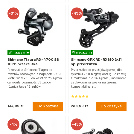
-
31%
-
49%
W magazynie
W magazynie
Shimano Tiagra RD-4700 SS
Shimano GRX RD-RX810 2x11
10 rz. przerzutka
sp. przerzutka
Przerzutka Shimano Tiagra do
Przerzutka do przełajów/gravel, dla
rowerów szosowych z napędem 2x10,
systemu 2x11 biegów, obsługuje kasetę
krótki wózek SS do kaset do 25 zębów,
z maksymalnie 34 zębami, możliwość
całkowita pojemność 33 zębów i
zablokowania wózka na terenie,
różnica tarcz 16 zębów.
kompatybilna z…
Do koszyka
Do koszyka
134,99 zł
288,99 zł
-
4%
-
45%