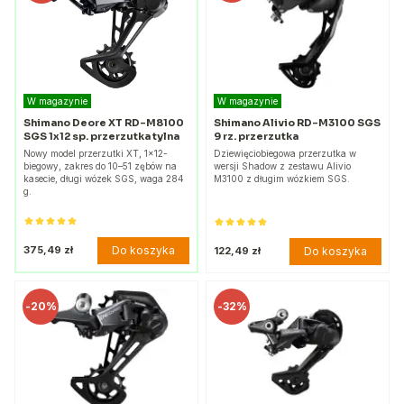
W magazynie
W magazynie
Shimano Deore XT RD-M8100
Shimano Alivio RD-M3100 SGS
SGS 1x12 sp. przerzutka tylna
9 rz. przerzutka
Nowy model przerzutki XT, 1x12-
Dziewięciobiegowa przerzutka w
biegowy, zakres do 10–51 zębów na
wersji Shadow z zestawu Alivio
kasecie, długi wózek SGS, waga 284
M3100 z długim wózkiem SGS.
g.
Do koszyka
375,49 zł
Do koszyka
122,49 zł
-
20%
-
32%