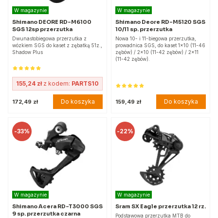
W magazynie
W magazynie
Shimano DEORE RD-M6100
Shimano Deore RD-M5120 SGS
SGS 12sp przerzutka
10/11 sp. przerzutka
Dwunastobiegowa przerzutka z
Nowa 10- i 11-biegowa przerzutka,
wózkiem SGS do kaset z zębatką 51z.,
prowadnica SGS, do kaset 1x10 (11-46
Shadow Plus
zębów) / 2x10 (11-42 zębów) / 2x11
(11-42 zębów).
155,24 zł
z kodem:
PARTS10
Do koszyka
Do koszyka
172,49 zł
159,49 zł
-
33%
-
22%
W magazynie
W magazynie
Shimano Acera RD-T3000 SGS
Sram SX Eagle przerzutka 12 rz.
9 sp. przerzutka czarna
Podstawowa przerzutka MTB do