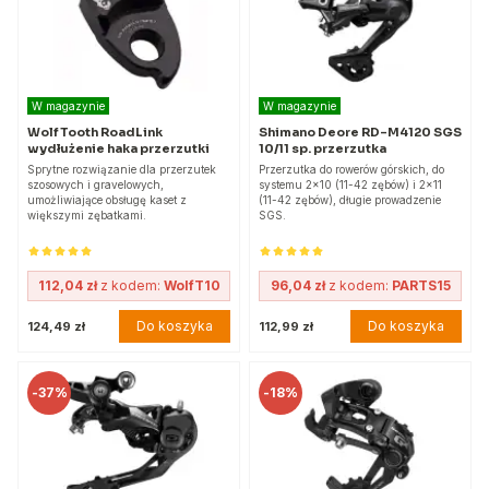
W magazynie
W magazynie
Wolf Tooth RoadLink
Shimano Deore RD-M4120 SGS
wydłużenie haka przerzutki
10/11 sp. przerzutka
Sprytne rozwiązanie dla przerzutek
Przerzutka do rowerów górskich, do
szosowych i gravelowych,
systemu 2x10 (11-42 zębów) i 2x11
umożliwiające obsługę kaset z
(11-42 zębów), długie prowadzenie
większymi zębatkami.
SGS.
112,04 zł
z kodem:
WolfT10
96,04 zł
z kodem:
PARTS15
Do koszyka
Do koszyka
124,49 zł
112,99 zł
-
37%
-
18%