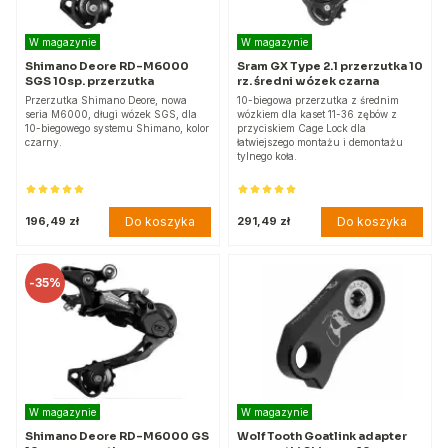
W magazynie
W magazynie
Shimano Deore RD-M6000
Sram GX Type 2.1 przerzutka 10
SGS 10sp. przerzutka
rz. średni wózek czarna
Przerzutka Shimano Deore, nowa
10-biegowa przerzutka z średnim
seria M6000, długi wózek SGS, dla
wózkiem dla kaset 11-36 zębów z
10-biegowego systemu Shimano, kolor
przyciskiem Cage Lock dla
czarny.
łatwiejszego montażu i demontażu
tylnego koła.
Do koszyka
Do koszyka
196,49 zł
291,49 zł
-
35%
W magazynie
W magazynie
Shimano Deore RD-M6000 GS
Wolf Tooth Goatlink adapter