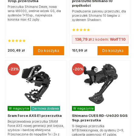
10sp. przerzutka
przerzutki Shimano 10
prędkości
Przerzutka Shimano Deore, nowa
seria M6000, średnie wózek GS, dla
Przedłużenie zakresu przerzutki, dla
systemów 1x10sp., największa
przerzutek Shimano 10 biegów z
koronka max 42 zęby.
systemem Shadow+.
136,79 zł
z kodem:
WolfT10
Do koszyka
Do koszyka
200,49 zł
151,99 zł
-
23%
-
20%
W magazynie
Darmowa dostawa
W magazynie
Sram Force AXS E1 przerzutka
Shimano CUES RD-U4020 SGS
9sp. przerzutka
Bezprzewodowa przerzutka SRAM
Force AXS nowej generacji jest lżejsza,
9-biegowa przerzutka
szybsza i bardziej efektywna.
MTB/trekkingowa, do systemu 2x9,
Przeznaczona do napędów 1x i 2x z
całkowita pojemność 41 zębów,