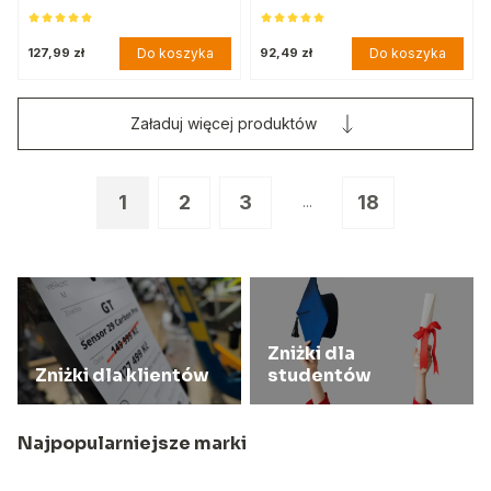
Do koszyka
Do koszyka
127,99 zł
92,49 zł
Załaduj więcej produktów
1
2
3
18
...
Zniżki dla
Zniżki dla klientów
studentów
Najpopularniejsze marki