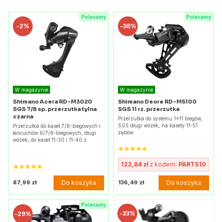
Polecamy
Polecamy
-
2%
-
36%
W magazynie
W magazynie
Shimano Acera RD-M3020
Shimano Deore RD-M5100
SGS 7/8 sp. przerzutka tylna
SGS 11 rz. przerzutka
czarna
Przerzutka do systemu 1x11 biegów,
SGS długi wózek, na kasety 11-51
Przerzutka do kaset 7/8-biegowych i
zębów.
łańcuchów 6/7/8-biegowych, długi
wózek, do kaset 11-30 i 11-40 z.
122,84 zł
z kodem:
PARTS10
Do koszyka
Do koszyka
87,99 zł
136,49 zł
Polecamy
-
33%
-
29%