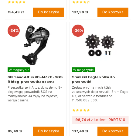
Do koszyka
Do koszyka
154,49 zł
187,99 zł
-
34%
-
36%
W magazynie
W magazynie
Shimano Altus RD-M370-SGS
Sram GX Eagle kółka do
9 bieg. przerzutka czarna
przerzutki
Przerzutka serii Altus, do systemu 9-
Zestaw oryginalnych kółek
biegowego, prowadnik SGS na
zapasowych do przerzutki Sram Eagle
maksymalnie 34 zęby na zębatce,
GX, oznaczenie techniczne
wersja czarna.
11.7518.089.000.
96,74 zł
z kodem:
PARTS10
Do koszyka
Do koszyka
85,49 zł
107,49 zł