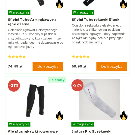
W magazynie
W magazynie
Silvini Tubo Arm rękawy na
Silvini Tubo rękawki Black
ręce czarna
Ocieplone rękawki z elastycznego
materiału z silikonowym paskiem
Ocieplone rękawki z elastycznego
przeciwpoślizgowym, który zapewnia,
materiału z silikonowym paskiem
że rękawki będą idealnie przylegać
antypoślizgowym, który zapewni, że
do rąk podczas jazdy.
rękawki będą idealnie dopasowane do
rąk podczas jazdy.
Do koszyka
Do koszyka
74,49 zł
59,99 zł
Polecamy
-
22%
-
21%
W magazynie
W magazynie
Alé plus rękawki rowerowe
Endura Pro SL rękawki