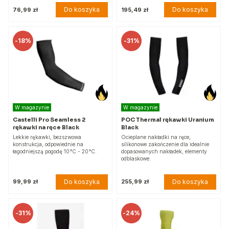
Do koszyka
Do koszyka
76,99 zł
195,49 zł
-
18%
-
31%
W magazynie
W magazynie
Castelli Pro Seamless 2
POC Thermal rękawki Uranium
rękawki na ręce Black
Black
Lekkie rękawki, bezszwowa
Ocieplane nakładki na ręce,
konstrukcja, odpowiednie na
silikonowe zakończenie dla idealnie
łagodniejszą pogodę 10°C - 20°C.
dopasowanych nakładek, elementy
odblaskowe.
Do koszyka
Do koszyka
99,99 zł
255,99 zł
-
31%
-
24%