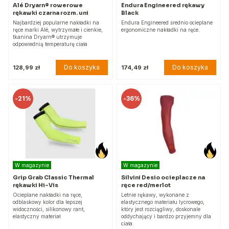
Alé Dryarn® rowerowe
Endura Engineered rękawy
rękawki czarna rozm. uni
Black
Najbardziej popularne nakładki na
Endura Engineered średnio ocieplane
ręce marki Alé, wytrzymałe i cienkie,
ergonomiczne nakładki na ręce.
tkanina Dryarn® utrzymuje
odpowiednią temperaturę ciała
Do koszyka
Do koszyka
128,99 zł
174,49 zł
-
21%
-
36%
W magazynie
W magazynie
Grip Grab Classic Thermal
Silvini Desio ocieplacze na
rękawki Hi-Vis
ręce red/merlot
Ocieplane nakładki na ręce,
Letnie rękawy, wykonane z
odblaskowy kolor dla lepszej
elastycznego materiału lycrowego,
widoczności, silikonowy rant,
który jest rozciągliwy, doskonale
elastyczny materiał.
oddychający i bardzo przyjemny dla
ciała.