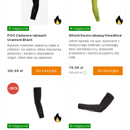
W magazynie
W magazynie
POC Cadence rękawki
Silvini Desio rękawy lime/blue
Uranium Black
Letnie rękawki na ręce, wykonane z
elastycznego materiału lycralowego,
Rękawki rowerowe zapewnią ciepło w
który jest elastyczny, doskonale
chłodzie i na wietrze; lekka mieszanka
przewiewny i bardzo przyjemny dla
poliamidu i elastanu odprowadza
ciała.
wilgoć i łatwo daje się spakować.
79,99 zł
Do koszyka
Do koszyka
126,99 zł
105,49 zł
-
30%
W magazynie
W magazynie