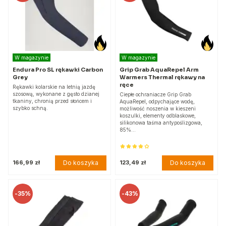
W magazynie
W magazynie
Endura Pro SL rękawki Carbon
Grip Grab AquaRepel Arm
Grey
Warmers Thermal rękawy na
ręce
Rękawki kolarskie na letnią jazdę
szosową, wykonane z gęsto dzianej
Ciepłe ochraniacze Grip Grab
tkaniny, chronią przed słońcem i
AquaRepel, odpychające wodę,
szybko schną.
możliwość noszenia w kieszeni
koszulki, elementy odblaskowe,
silikonowa taśma antypoślizgowa,
85%…
Do koszyka
Do koszyka
166,99 zł
123,49 zł
-
35%
-
43%