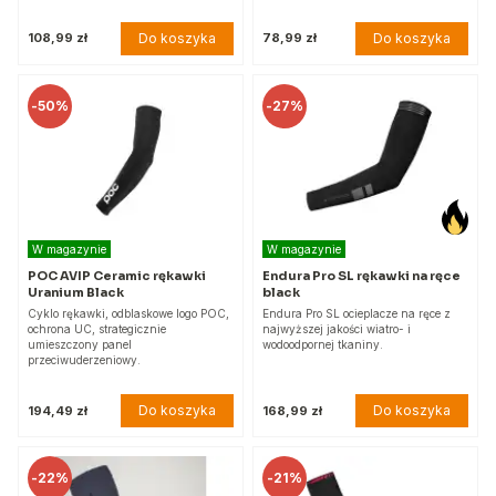
Do koszyka
Do koszyka
108,99 zł
78,99 zł
-
50%
-
27%
W magazynie
W magazynie
POC AVIP Ceramic rękawki
Endura Pro SL rękawki na ręce
Uranium Black
black
Cyklo rękawki, odblaskowe logo POC,
Endura Pro SL ocieplacze na ręce z
ochrona UC, strategicznie
najwyższej jakości wiatro- i
umieszczony panel
wodoodpornej tkaniny.
przeciwuderzeniowy.
Do koszyka
Do koszyka
194,49 zł
168,99 zł
-
22%
-
21%