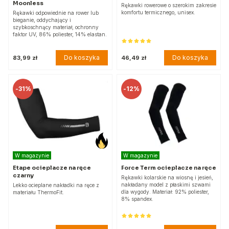
Moonless
Rękawki rowerowe o szerokim zakresie
komfortu termicznego, unisex.
Rękawki odpowiednie na rower lub
bieganie, oddychający i
szybkoschnący materiał, ochronny
faktor UV, 86% poliester, 14% elastan.
Do koszyka
Do koszyka
83,99 zł
46,49 zł
-
31%
-
12%
W magazynie
W magazynie
Etape ocieplacze na ręce
Force Term ocieplacze na ręce
czarny
Rękawki kolarskie na wiosnę i jesień,
nakładany model z płaskimi szwami
Lekko ocieplane nakładki na ręce z
dla wygody. Materiał: 92% poliester,
materiału ThermoFit.
8% spandex.