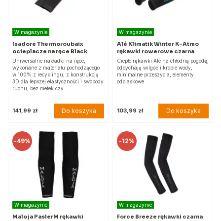
W magazynie
W magazynie
Isadore Thermoroubaix
Alé Klimatik Winter K-Atmo
ocieplacze na ręce Black
rękawki rowerowe czarna
Uniwersalne nakładki na ręce,
Ciepłe rękawki Alé na chłodną pogodę,
wykonane z materiału pochodzącego
odpychają wilgoć i krople wody,
w 100% z recyklingu, z konstrukcją
minimalne przeszycia, elementy
3D dla lepszej elastyczności i swobody
odblaskowe
ruchu, bez metek czy…
Do koszyka
Do koszyka
141,99 zł
103,99 zł
-
49%
-
12%
W magazynie
W magazynie
Maloja PaslerM rękawki
Force Breeze rękawki czarna