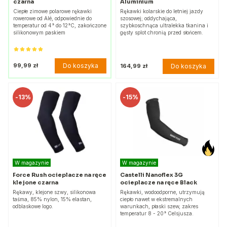
czarna
Aluminium
Ciepłe zimowe polarowe rękawki
Rękawki kolarskie do letniej jazdy
rowerowe od Alé, odpowiednie do
szosowej; oddychająca,
temperatur od 4° do 12°C, zakończone
szybkoschnąca ultralekka tkanina i
silikonowym paskiem
gęsty splot chronią przed słońcem.
Do koszyka
99,99 zł
Do koszyka
164,99 zł
-
13%
-
15%
W magazynie
W magazynie
Force Rush ocieplacze na ręce
Castelli Nanoflex 3G
klejone czarna
ocieplacze na ręce Black
Rękawy, klejone szwy, silikonowa
Rękawki, wodoodporne, utrzymują
taśma, 85% nylon, 15% elastan,
ciepło nawet w ekstremalnych
odblaskowe logo.
warunkach, płaski szew, zakres
temperatur 8 - 20° Celsjusza.