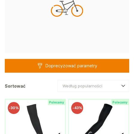
Doprecyzować parametry
Sortować
Według popularności
Polecamy
Polecamy
-
30%
-
43%