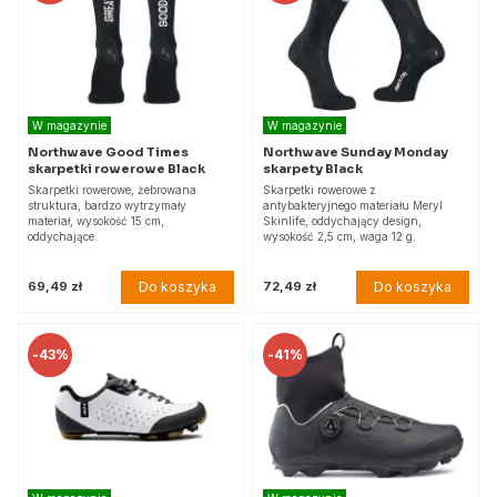
W magazynie
W magazynie
Northwave Good Times
Northwave Sunday Monday
skarpetki rowerowe Black
skarpety Black
Skarpetki rowerowe, żebrowana
Skarpetki rowerowe z
struktura, bardzo wytrzymały
antybakteryjnego materiału Meryl
materiał, wysokość 15 cm,
Skinlife, oddychający design,
oddychające.
wysokość 2,5 cm, waga 12 g.
Do koszyka
Do koszyka
69,49 zł
72,49 zł
-
43%
-
41%