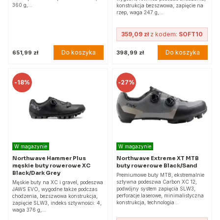
360 g,…
konstrukcja bezszwowa, zapięcie na
rzep, waga 247 g,…
359,09 zł
z kodem:
SOFT10
Do koszyka
Do koszyka
651,99 zł
398,99 zł
-
18%
-
27%
W magazynie
W magazynie
Northwave Hammer Plus
Northwave Extreme XT MTB
męskie buty rowerowe XC
buty rowerowe Black/Sand
Black/Dark Grey
Premiumowe buty MTB, ekstremalnie
sztywna podeszwa Carbon XC 12,
Męskie buty na XC i gravel, podeszwa
podwójny system zapięcia SLW3,
JAWS EVO, wygodne także podczas
perforacje laserowe, minimalistyczna
chodzenia, bezszwowa konstrukcja,
konstrukcja, technologia…
zapięcie SLW3, indeks sztywności: 4,
waga 376 g,…