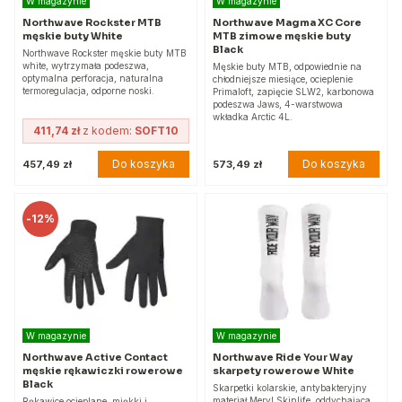
W magazynie
W magazynie
Northwave Rockster MTB
Northwave Magma XC Core
męskie buty White
MTB zimowe męskie buty
Black
Northwave Rockster męskie buty MTB
white, wytrzymała podeszwa,
Męskie buty MTB, odpowiednie na
optymalna perforacja, naturalna
chłodniejsze miesiące, ocieplenie
termoregulacja, odporne noski.
Primaloft, zapięcie SLW2, karbonowa
podeszwa Jaws, 4-warstwowa
wkładka Arctic 4L.
411,74 zł
z kodem:
SOFT10
Do koszyka
Do koszyka
457,49 zł
573,49 zł
-
12%
W magazynie
W magazynie
Northwave Active Contact
Northwave Ride Your Way
męskie rękawiczki rowerowe
skarpety rowerowe White
Black
Skarpetki kolarskie, antybakteryjny
materiał Meryl Skinlife, oddychająca
Rękawice ocieplane, miękki i