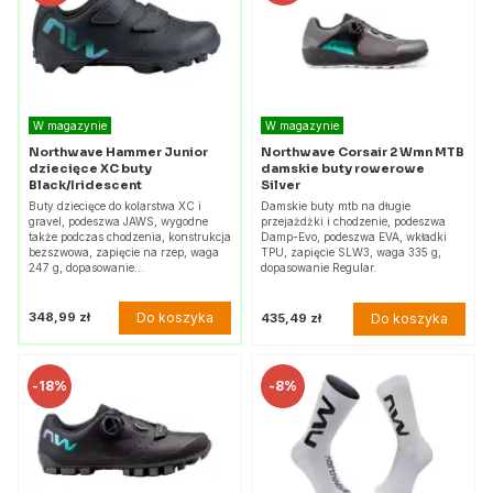
W magazynie
W magazynie
Northwave Hammer Junior
Northwave Corsair 2 Wmn MTB
dziecięce XC buty
damskie buty rowerowe
Black/Iridescent
Silver
Buty dziecięce do kolarstwa XC i
Damskie buty mtb na długie
gravel, podeszwa JAWS, wygodne
przejażdżki i chodzenie, podeszwa
także podczas chodzenia, konstrukcja
Damp-Evo, podeszwa EVA, wkładki
bezszwowa, zapięcie na rzep, waga
TPU, zapięcie SLW3, waga 335 g,
247 g, dopasowanie…
dopasowanie Regular.
Do koszyka
348,99 zł
Do koszyka
435,49 zł
-
18%
-
8%