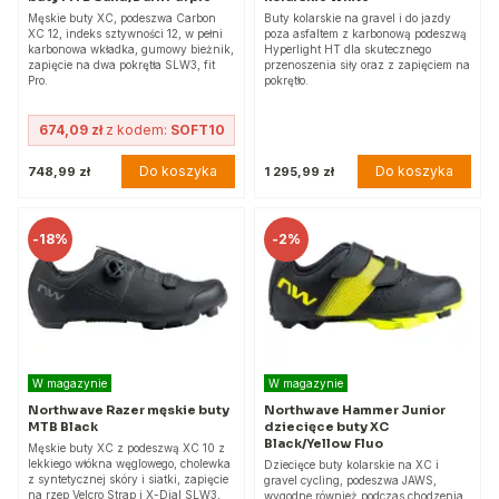
Męskie buty XC, podeszwa Carbon
Buty kolarskie na gravel i do jazdy
XC 12, indeks sztywności 12, w pełni
poza asfaltem z karbonową podeszwą
karbonowa wkładka, gumowy bieżnik,
Hyperlight HT dla skutecznego
zapięcie na dwa pokrętła SLW3, fit
przenoszenia siły oraz z zapięciem na
Pro.
pokrętło.
674,09 zł
z kodem:
SOFT10
Do koszyka
Do koszyka
748,99 zł
1 295,99 zł
-
18%
-
2%
W magazynie
W magazynie
Northwave Razer męskie buty
Northwave Hammer Junior
MTB Black
dziecięce buty XC
Black/Yellow Fluo
Męskie buty XC z podeszwą XC 10 z
lekkiego włókna węglowego, cholewka
Dziecięce buty kolarskie na XC i
z syntetycznej skóry i siatki, zapięcie
gravel cycling, podeszwa JAWS,
na rzep Velcro Strap i X-Dial SLW3,
wygodne również podczas chodzenia,