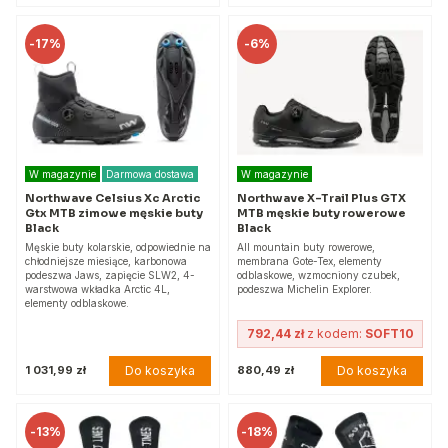
-
17%
-
6%
W magazynie
Darmowa dostawa
W magazynie
Northwave Celsius Xc Arctic
Northwave X-Trail Plus GTX
Gtx MTB zimowe męskie buty
MTB męskie buty rowerowe
Black
Black
Męskie buty kolarskie, odpowiednie na
All mountain buty rowerowe,
chłodniejsze miesiące, karbonowa
membrana Gote-Tex, elementy
podeszwa Jaws, zapięcie SLW2, 4-
odblaskowe, wzmocniony czubek,
warstwowa wkładka Arctic 4L,
podeszwa Michelin Explorer.
elementy odblaskowe.
792,44 zł
z kodem:
SOFT10
Do koszyka
Do koszyka
1 031,99 zł
880,49 zł
-
13%
-
18%