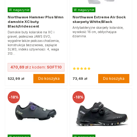
W magazynie
W magazynie
Northwave Hammer Plus Wmn
Northwave Extreme Air Sock
damskie XC buty
skarpety White/Black
Black/Iridescent
Antybakteryjne skarpety kolarskie,
wysokość 16 cm, oddychająca
Damskie buty kolarskie na XC i
dzianina.
gravel, podeszwa JAWS EVO,
wygodne także podczas chodzenia,
konstrukcja bezszwowa, zapięcie
SLW3, indeks sztywności: 4, waga
313…
470,69 zł
z kodem:
SOFT10
Do koszyka
Do koszyka
522,99 zł
73,49 zł
-
18%
-
18%
W magazynie
W magazynie