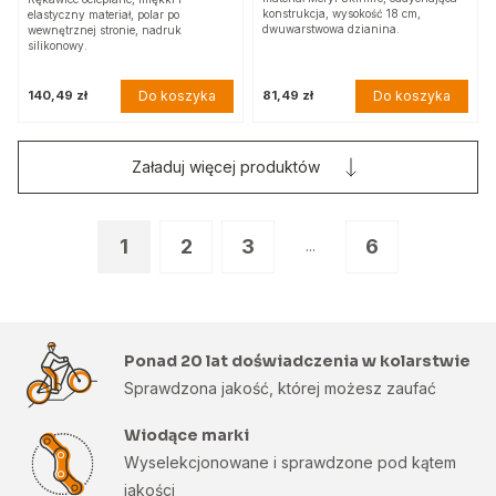
konstrukcja, wysokość 18 cm,
elastyczny materiał, polar po
dwuwarstwowa dzianina.
wewnętrznej stronie, nadruk
silikonowy.
Do koszyka
Do koszyka
140,49 zł
81,49 zł
Załaduj więcej produktów
1
2
3
6
...
Ponad 20 lat doświadczenia w kolarstwie
Sprawdzona jakość, której możesz zaufać
Wiodące marki
Wyselekcjonowane i sprawdzone pod kątem
jakości