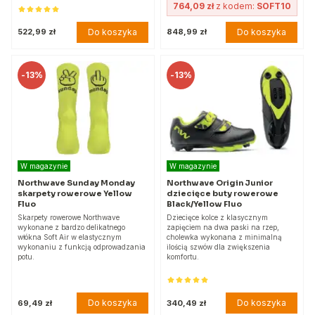
764,09 zł
z kodem:
SOFT10
Do koszyka
Do koszyka
522,99 zł
848,99 zł
-
13%
-
13%
W magazynie
W magazynie
Northwave Sunday Monday
Northwave Origin Junior
skarpety rowerowe Yellow
dziecięce buty rowerowe
Fluo
Black/Yellow Fluo
Skarpety rowerowe Northwave
Dziecięce kolce z klasycznym
wykonane z bardzo delikatnego
zapięciem na dwa paski na rzep,
włókna Soft Air w elastycznym
cholewka wykonana z minimalną
wykonaniu z funkcją odprowadzania
ilością szwów dla zwiększenia
potu.
komfortu.
Do koszyka
Do koszyka
69,49 zł
340,49 zł