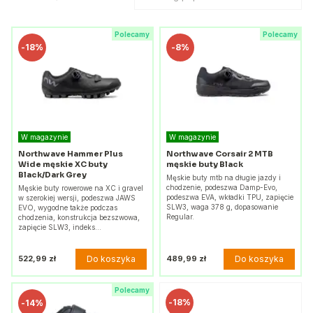
Polecamy
Polecamy
-
18%
-
8%
W magazynie
W magazynie
Northwave Hammer Plus
Northwave Corsair 2 MTB
Wide męskie XC buty
męskie buty Black
Black/Dark Grey
Męskie buty mtb na długie jazdy i
chodzenie, podeszwa Damp-Evo,
Męskie buty rowerowe na XC i gravel
podeszwa EVA, wkładki TPU, zapięcie
w szerokiej wersji, podeszwa JAWS
SLW3, waga 378 g, dopasowanie
EVO, wygodne także podczas
Regular.
chodzenia, konstrukcja bezszwowa,
zapięcie SLW3, indeks…
Do koszyka
Do koszyka
522,99 zł
489,99 zł
Polecamy
-
18%
-
14%