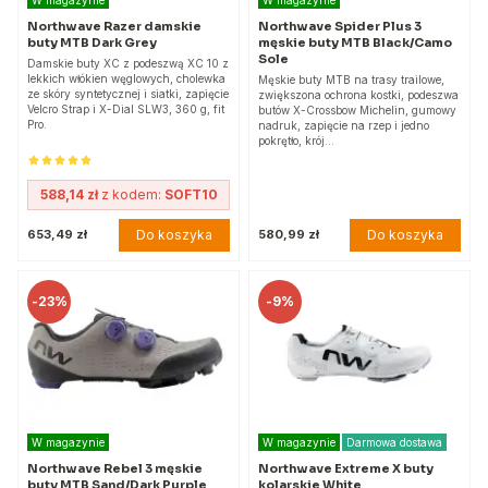
Northwave Razer damskie
Northwave Spider Plus 3
buty MTB Dark Grey
męskie buty MTB Black/Camo
Sole
Damskie buty XC z podeszwą XC 10 z
lekkich włókien węglowych, cholewka
Męskie buty MTB na trasy trailowe,
ze skóry syntetycznej i siatki, zapięcie
zwiększona ochrona kostki, podeszwa
Velcro Strap i X-Dial SLW3, 360 g, fit
butów X-Crossbow Michelin, gumowy
Pro.
nadruk, zapięcie na rzep i jedno
pokrętło, krój…
588,14 zł
z kodem:
SOFT10
Do koszyka
Do koszyka
653,49 zł
580,99 zł
-
23%
-
9%
W magazynie
W magazynie
Darmowa dostawa
Northwave Rebel 3 męskie
Northwave Extreme X buty
buty MTB Sand/Dark Purple
kolarskie White