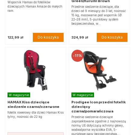
Green/Kurumi Brown
Wspornik Hamax do fotelików
dziecięcych Hamax Amaze do małych
Przednie siedzenie dziecięce, dla
ram.
dzieci od 9 miesięcy do 3 lat, nośność
15 kg, mocowanie pod wspornik (Ø
22–28 mm), 5-punktowy system
bezpieczeństwa, w…
Do koszyka
Do koszyka
122,99 zł
324,99 zł
-
11%
W magazynie
W magazynie
HAMAX Kiss dziecięce
Prodigee Icon przedni fotelik
siedzenie czarno/czerwone
dziecięcy
czarna/pomarańczowa
fotelik rowerowy dla dzieci Hamax Kiss
tylny, nośność do 22 kg
Przednie siedzenie dziecięce
zaprojektowane zgodnie z najnowszą
normą UE dotyczącą ochrony głowy,
wodoodporna wyściółka EVA, 5-
punktowe pasy bezpieczeństwa,…