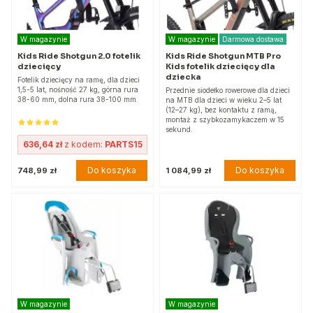
W magazynie
W magazynie
Darmowa dostawa
Kids Ride Shotgun 2.0 fotelik
Kids Ride Shotgun MTB Pro
dziecięcy
Kids fotelik dziecięcy dla
dziecka
Fotelik dziecięcy na ramę, dla dzieci
1,5-5 lat, nośność 27 kg, górna rura
Przednie siodełko rowerowe dla dzieci
38-60 mm, dolna rura 38-100 mm.
na MTB dla dzieci w wieku 2–5 lat
(12–27 kg), bez kontaktu z ramą,
montaż z szybkozamykaczem w 15
sekund.
636,64 zł
z kodem:
PARTS15
Do koszyka
Do koszyka
748,99 zł
1 084,99 zł
W magazynie
W magazynie