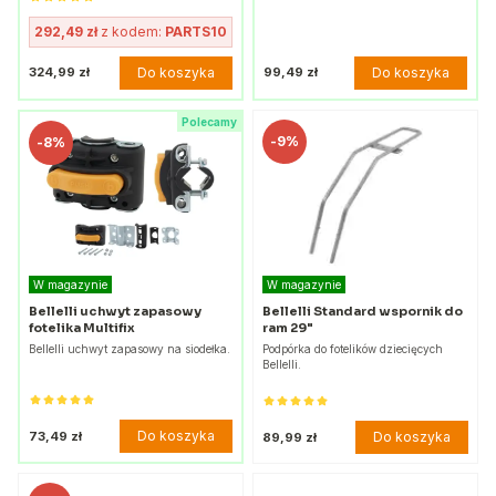
292,49 zł
z kodem:
PARTS10
Do koszyka
Do koszyka
324,99 zł
99,49 zł
Polecamy
-
9%
-
8%
W magazynie
W magazynie
Bellelli uchwyt zapasowy
Bellelli Standard wspornik do
fotelika Multifix
ram 29"
Bellelli uchwyt zapasowy na siodełka.
Podpórka do fotelików dziecięcych
Bellelli.
Do koszyka
73,49 zł
Do koszyka
89,99 zł