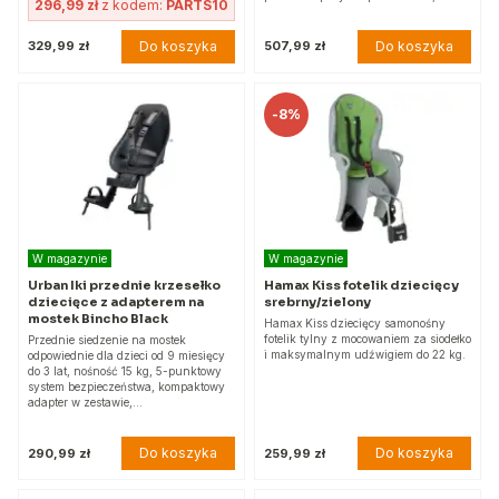
296,99 zł
z kodem:
PARTS10
Do koszyka
Do koszyka
329,99 zł
507,99 zł
-
8%
W magazynie
W magazynie
Urban Iki przednie krzesełko
Hamax Kiss fotelik dziecięcy
dziecięce z adapterem na
srebrny/zielony
mostek Bincho Black
Hamax Kiss dziecięcy samonośny
fotelik tylny z mocowaniem za siodełko
Przednie siedzenie na mostek
i maksymalnym udźwigiem do 22 kg.
odpowiednie dla dzieci od 9 miesięcy
do 3 lat, nośność 15 kg, 5-punktowy
system bezpieczeństwa, kompaktowy
adapter w zestawie,…
Do koszyka
Do koszyka
290,99 zł
259,99 zł