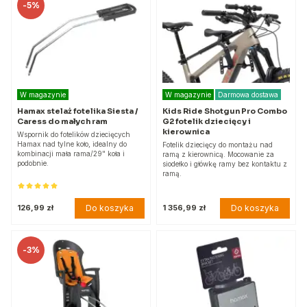
-
5%
W magazynie
W magazynie
Darmowa dostawa
Hamax stelaż fotelika Siesta /
Kids Ride Shotgun Pro Combo
Caress do małych ram
G2 fotelik dziecięcy i
kierownica
Wspornik do fotelików dziecięcych
Hamax nad tylne koło, idealny do
Fotelik dziecięcy do montażu nad
kombinacji mała rama/29" koła i
ramą z kierownicą. Mocowanie za
podobnie.
siodełko i główkę ramy bez kontaktu z
ramą.
Do koszyka
Do koszyka
126,99 zł
1 356,99 zł
-
3%