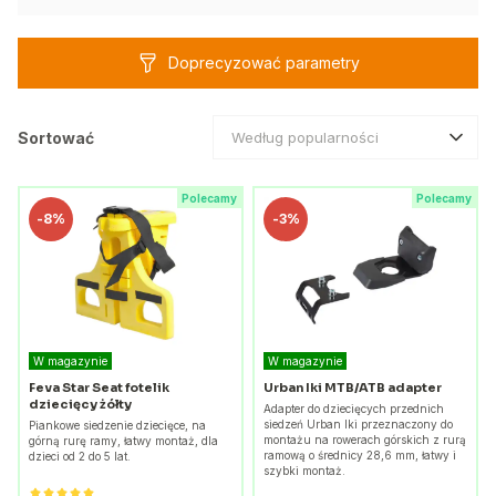
Doprecyzować parametry
Sortować
Według popularności
Polecamy
Polecamy
-
8%
-
3%
W magazynie
W magazynie
Feva Star Seat fotelik
Urban Iki MTB/ATB adapter
dziecięcy żółty
Adapter do dziecięcych przednich
siedzeń Urban Iki przeznaczony do
Piankowe siedzenie dziecięce, na
montażu na rowerach górskich z rurą
górną rurę ramy, łatwy montaż, dla
ramową o średnicy 28,6 mm, łatwy i
dzieci od 2 do 5 lat.
szybki montaż.