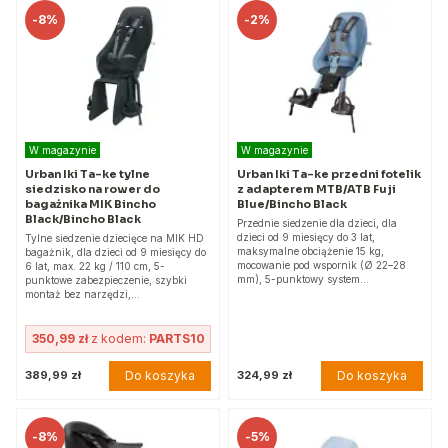
-
8%
-
2%
W magazynie
W magazynie
Urban Iki Ta-ke tylne
Urban Iki Ta-ke przedni fotelik
siedzisko na rower do
z adapterem MTB/ATB Fuji
bagażnika MIK Bincho
Blue/Bincho Black
Black/Bincho Black
Przednie siedzenie dla dzieci, dla
dzieci od 9 miesięcy do 3 lat,
Tylne siedzenie dziecięce na MIK HD
maksymalne obciążenie 15 kg,
bagażnik, dla dzieci od 9 miesięcy do
mocowanie pod wspornik (Ø 22–28
6 lat, max. 22 kg / 110 cm, 5-
mm), 5-punktowy system…
punktowe zabezpieczenie, szybki
montaż bez narzędzi,…
350,99 zł
z kodem:
PARTS10
Do koszyka
Do koszyka
389,99 zł
324,99 zł
-
8%
-
5%