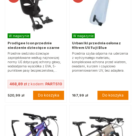
W magazynie
W magazynie
Prodigee Icon przednie
Urban Iki przednia osłona z
siedzenie dziecięce czarne
filtrem UV Fuji Blue
Przednie siedzisko dziecięce
Przednia szyba odporna na uderzenia
zaprojektowane według najnowszej
z wytrzymałego materiału,
normy UE dotyczącej ochrony głowy,
kompleksowa ochrona przed wiatrem,
wodoodporna wyściółka z EVA, 5-
owadami, kurzem i częściowo
punktowe pasy bezpieczeństwa,…
promieniowaniem UV, bez adaptera.
468,89 zł
z kodem:
PARTS10
Do koszyka
Do koszyka
520,99 zł
167,99 zł