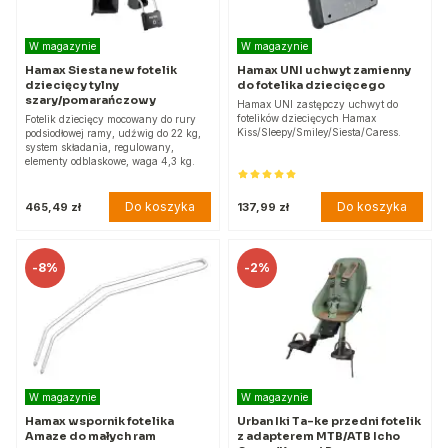
W magazynie
W magazynie
Hamax Siesta new fotelik
Hamax UNI uchwyt zamienny
dziecięcy tylny
do fotelika dziecięcego
szary/pomarańczowy
Hamax UNI zastępczy uchwyt do
fotelików dziecięcych Hamax
Fotelik dziecięcy mocowany do rury
Kiss/Sleepy/Smiley/Siesta/Caress.
podsiodłowej ramy, udźwig do 22 kg,
system składania, regulowany,
elementy odblaskowe, waga 4,3 kg.
Do koszyka
Do koszyka
465,49 zł
137,99 zł
-
8%
-
2%
W magazynie
W magazynie
Hamax wspornik fotelika
Urban Iki Ta-ke przedni fotelik
Amaze do małych ram
z adapterem MTB/ATB Icho