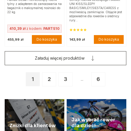
tylny z adapterem do zamocowania na
UNI KISS/SLEEPY
bagażnik o maksymalnej nośności do
BASIC/SMILEY/SIESTA/CARESS z
22 kg.
możliwością zamknięcia. Objęcie jest
odpowiednie dla rowerów o średnicy
rury…
410,39 zł
z kodem:
PARTS10
Do koszyka
Do koszyka
455,99 zł
143,99 zł
Załaduj więcej produktów
1
2
3
6
...
Jak wybrać rower
Zniżki dla klientów
dla dzieci