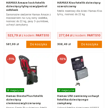
HAMAX Amaze lock fotelik
HAMAX Kiss fotelik dziecięcy
dziecięcy tylny szary/petrol
szaro/czarny
odblask
fotelik rowerowy dla dzieci Hamax Kiss
tylny, nośność do 22 kg
Samonośne siedzenie Hamax Amaze z
mocowaniem na rurę ramy siodełka,
nośność do 22 kg, pasy 3-punktowe,
uchwyt zamykany.
523,79 zł
z kodem:
PARTS10
277,64 zł
z kodem:
PARTS10
Do koszyka
Do koszyka
581,99 zł
308,49 zł
-
11%
-
10%
W magazynie
W magazynie
Hamax Siesta Plus fotelik
Hamax UNI zamienny uchwyt
dziecięcy
fotelika dziecięcego
ciemnoszary/czerwony
zamykany
Hamax Siesta Plus dziecięcy fotelik
Uchwyt fotelika dziecięcego HAMAX