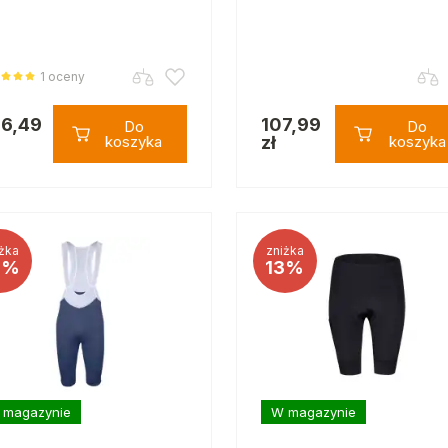
1 oceny
6,49
107,99
Do
Do
koszyka
zł
koszyka
żka
zniżka
3%
13%
 magazynie
W magazynie