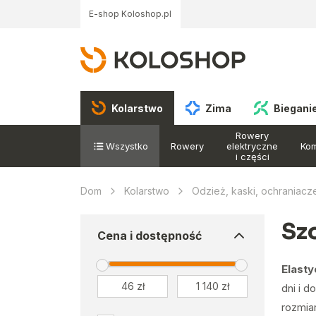
E-shop Koloshop.pl
Kolarstwo
Zima
Biegani
Rowery
Wszystko
Rowery
elektryczne
Ko
i części
Dom
Kolarstwo
Odzież, kaski, ochraniacz
Sz
Cena i dostępność
Elasty
dni i 
rozmia