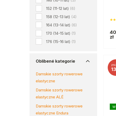
146 (10-11 lat)
(5)
152 (11-12 lat)
(6)
158 (12-13 lat)
(4)
164 (13-14 lat)
(6)
40
170 (14-15 lat)
(1)
zł
176 (15-16 lat)
(1)
Oblíbené kategorie
zni
1
Damskie szorty rowerowe
elastyczne
Damskie szorty rowerowe
elastyczne ALÉ
Damskie szorty rowerowe
W
elastyczne Endura