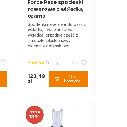
Force Pace spodenki
rowerowe z wkładką
czarna
Spodenki rowerowe do pasa z
wkładką, dwuwarstwowa
wkładka, przednia część z
siateczki, płaskie szwy,
elementy odblaskowe.
1 oceny
123,49
Do
zł
koszyka
zniżka
13%