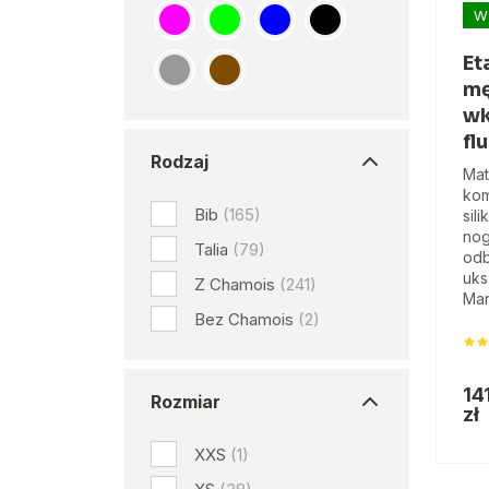
W
Et
mę
wk
fl
Rodzaj
Mat
kom
Bib
(165)
sil
nog
Talia
(79)
odb
uks
Z Chamois
(241)
Man
Bez Chamois
(2)
14
Rozmiar
zł
XXS
(1)