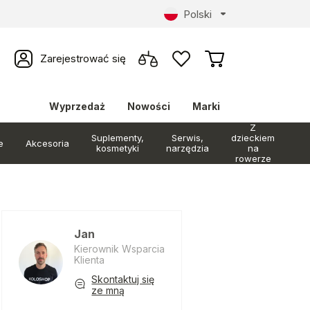
Polski
Zarejestrować się
Wyprzedaż
Nowości
Marki
Z
Suplementy,
Serwis,
dzieckiem
e
Akcesoria
kosmetyki
narzędzia
na
rowerze
Jan
Kierownik Wsparcia
Klienta
Skontaktuj się
ze mną