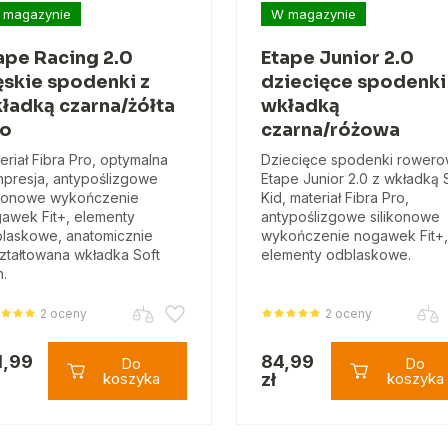
 magazynie
W magazynie
ape Racing 2.0
Etape Junior 2.0
skie spodenki z
dziecięce spodenki
ładką czarna/żółta
wkładką
uo
czarna/różowa
eriał Fibra Pro, optymalna
Dziecięce spodenki rower
presja, antypoślizgowe
Etape Junior 2.0 z wkładką 
ikonowe wykończenie
Kid, materiał Fibra Pro,
awek Fit+, elementy
antypoślizgowe silikonowe
laskowe, anatomicznie
wykończenie nogawek Fit+,
ztałtowana wkładka Soft
elementy odblaskowe.
.
2 oceny
2 oceny
1,99
84,99
Do
Do
koszyka
zł
koszyka