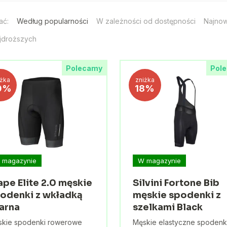
ać:
Według popularności
W zależności od dostępności
Najno
jdroższych
Polecamy
Pol
iżka
zniżka
0%
18%
 magazynie
W magazynie
ape Elite 2.0 męskie
Silvini Fortone Bib
odenki z wkładką
męskie spodenki z
arna
szelkami Black
skie spodenki rowerowe
Męskie elastyczne spodenk