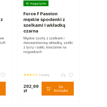
W magazynie
Force F Passion
 z
męskie spodenki z
szelkami i wkładką
czarna
owe
Męskie szorty z szelkami i
Soft
dwuwarstwową wkładką, szelki
z lycry i siatki, kieszenie na
nogawkach.
1 oceny
292,99
Do
zł
koszyka