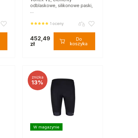
odblaskowe, silikonowe paski,
…
1 oceny
452,49
Do
zł
koszyka
zniżka
13%
W magazynie