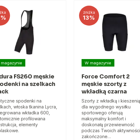
żka
zniżka
8%
13%
 magazynie
W magazynie
dura FS260 męskie
Force Comfort 2
odenki na szelkach
męskie szorty z
ack
wkładką czarna
styczne spodenki na
Szorty z wkładką i kieszeni
lkach, włoska tkanina Lycra,
dla wygodnego wysiłku
tegrowana wkładka 600,
sportowego oferują
tomicznie profilowana
maksymalny komfort i
strukcja, elementy
doskonałą przewiewność
laskowe.
podczas Twoich aktywności
zakończone…