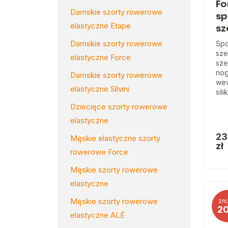
Fo
Damskie szorty rowerowe
sp
elastyczne Etape
sz
Damskie szorty rowerowe
Spo
sze
elastyczne Force
sze
nog
Damskie szorty rowerowe
wew
elastyczne Silvini
sil
Dziecięce szorty rowerowe
elastyczne
23
Męskie elastyczne szorty
zł
rowerowe Force
Męskie szorty rowerowe
elastyczne
Męskie szorty rowerowe
zni
2
elastyczne ALÉ