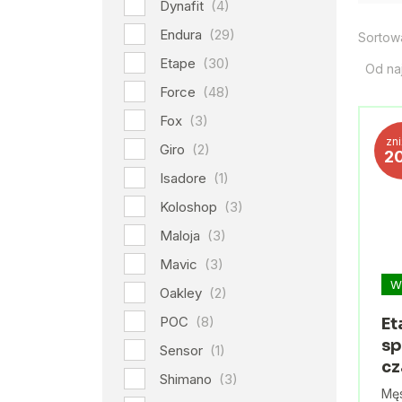
Dynafit
(4)
Endura
(29)
Sortow
Etape
(30)
Od na
Force
(48)
Fox
(3)
zn
Giro
(2)
2
Isadore
(1)
Koloshop
(3)
Maloja
(3)
Mavic
(3)
W
Oakley
(2)
POC
(8)
Et
sp
Sensor
(1)
cz
Shimano
(3)
Mę