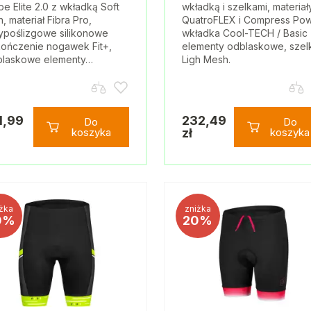
pe Elite 2.0 z wkładką Soft
wkładką i szelkami, materiał
, materiał Fibra Pro,
QuatroFLEX i Compress Pow
ypoślizgowe silikonowe
wkładka Cool-TECH / Basic 
ończenie nogawek Fit+,
elementy odblaskowe, szelk
blaskowe elementy…
Ligh Mesh.
1,99
232,49
Do
Do
koszyka
zł
koszyka
żka
zniżka
0%
20%