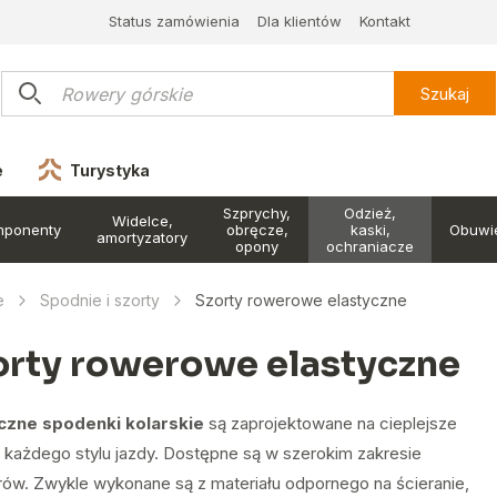
Status zamówienia
Dla klientów
Kontakt
Szukaj
e
Turystyka
Szprychy,
Odzież,
Widelce,
mponenty
obręcze,
kaski,
Obuwi
amortyzatory
opony
ochraniacze
e
Spodnie i szorty
Szorty rowerowe elastyczne
orty rowerowe elastyczne
czne spodenki kolarskie
są zaprojektowane na cieplejsze
do każdego stylu jazdy. Dostępne są w szerokim zakresie
rów. Zwykle wykonane są z materiału odpornego na ścieranie,