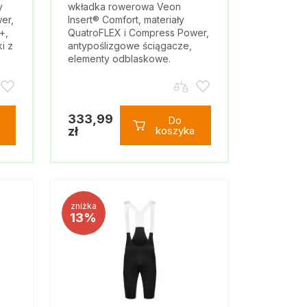
y
wkładka rowerowa Veon
er,
Insert® Comfort, materiały
+,
QuatroFLEX i Compress Power,
i z
antypoślizgowe ściągacze,
elementy odblaskowe.
333,99
Do
zł
koszyka
zniżka
13%