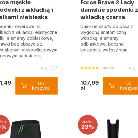
rce męskie
Force Brave 2 Lady
odenki z wkładką i
damskie spodenki z
elkami niebieska
wkładką czarna
denki rowerowe na
Damskie szorty do pasa z
lkach z wkładką, elastyczne
wygodną anatomiczną
lki, elementy odblaskowe,
wkładką, elementy
awki bez obszycia z
odblaskowe, boczne
nętrznym antypoślizgowym
kieszenie, wyższy stan.
ikonowym nadrukiem,…
1 oceny
1,49
107,99
Do
Do
koszyka
zł
koszyka
żka
zniżka
0%
23%