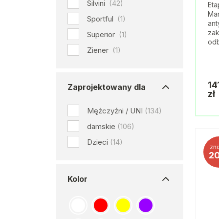
Silvini
(42)
Eta
Man
Sportful
(1)
ant
zak
Superior
(1)
od
Ziener
(1)
14
Zaprojektowany dla
zł
Mężczyźni / UNI
(134)
damskie
(106)
Dzieci
(14)
zni
2
Kolor