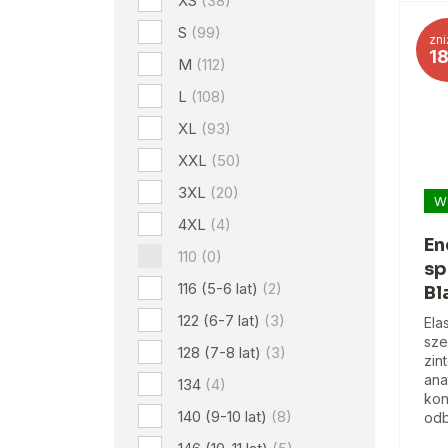
XS
(38)
S
(99)
zni
1
M
(112)
L
(108)
XL
(93)
XXL
(50)
3XL
(20)
W
4XL
(4)
En
110
(0)
sp
116 (5-6 lat)
(2)
Bl
122 (6-7 lat)
(3)
Ela
sze
128 (7-8 lat)
(3)
zin
ana
134
(4)
kon
140 (9-10 lat)
(8)
odb