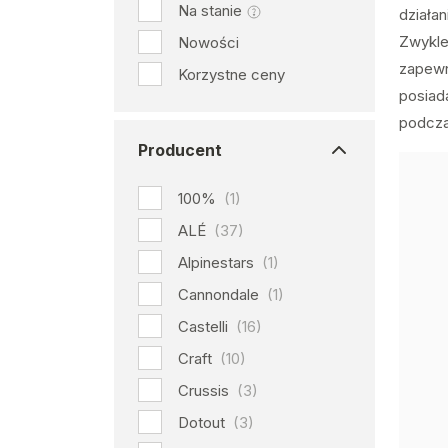
Na stanie
działa
Zwykle
Nowości
zapewn
Korzystne ceny
posiad
podcza
Producent
100%
(1)
ALÉ
(37)
Alpinestars
(1)
Cannondale
(1)
Castelli
(16)
Craft
(10)
Crussis
(3)
Dotout
(3)