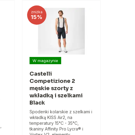
zniżka
15%
W magazynie
Castelli
Competizione 2
męskie szorty z
wkładką i szelkami
ą
Black
Spodenki kolarskie z szelkami i
wkładką KISS Air2, na
temperatury 15°C - 35°C,
,
tkaniny Affinity Pro Lycra® i
Vortex V2, elementy