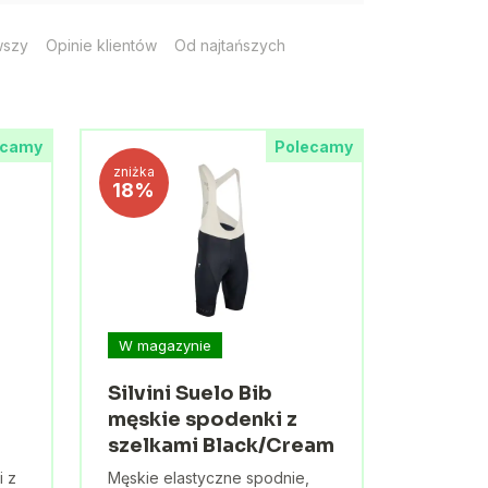
wszy
Opinie klientów
Od najtańszych
ecamy
Polecamy
zniżka
18%
W magazynie
Silvini Suelo Bib
męskie spodenki z
szelkami Black/Cream
i z
Męskie elastyczne spodnie,