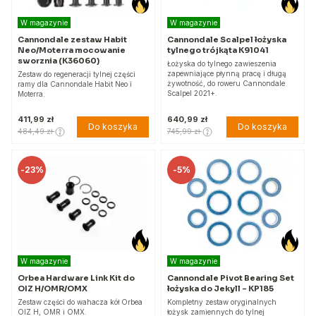
W magazynie
W magazynie
Cannondale zestaw Habit
Cannondale Scalpel łożyska
Neo/Moterra mocowanie
tylnego trójkąta K91041
sworznia (K36060)
Łożyska do tylnego zawieszenia
zapewniające płynną pracę i długą
Zestaw do regeneracji tylnej części
żywotność, do roweru Cannondale
ramy dla Cannondale Habit Neo i
Scalpel 2021+.
Moterra.
411,99 zł
640,99 zł
Do koszyka
Do koszyka
484,49 zł
745,99 zł
-
23%
-
5%
W magazynie
W magazynie
Orbea Hardware Link Kit do
Cannondale Pivot Bearing Set
OIZ H/OMR/OMX
łożyska do Jekyll - KP185
Zestaw części do wahacza kół Orbea
Kompletny zestaw oryginalnych
OIZ H, OMR i OMX.
łożysk zamiennych do tylnej