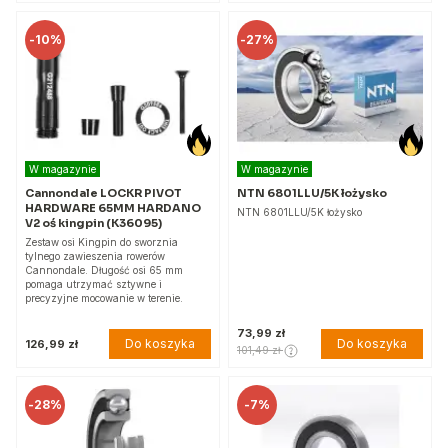
-
10%
-
27%
W magazynie
W magazynie
Cannondale LOCKR PIVOT
NTN 6801LLU/5K łożysko
HARDWARE 65MM HARDANO
NTN 6801LLU/5K łożysko
V2 oś kingpin (K36095)
Zestaw osi Kingpin do sworznia
tylnego zawieszenia rowerów
Cannondale. Długość osi 65 mm
pomaga utrzymać sztywne i
precyzyjne mocowanie w terenie.
73,99 zł
Do koszyka
Do koszyka
126,99 zł
101,49 zł
-
28%
-
7%