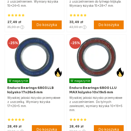
z uszczelnieniem. Wymiary łożyska
z uszczelnieniem do tylnego trójkąta.
15x24x5 mm.
Wymiary łożyska 15x28x7 mm.
27,49 zł
33,49 zł
Do koszyka
Do koszyka
35,99 zł
43,99 zł
-
25%
-
25%
W magazynie
W magazynie
Enduro Bearings 6803 LLB
Enduro Bearings 6800 LLU
łożysko 17x26x5 mm
MAX łożysko 10x19x5 mm
Wysokiej jakości łożysko przemysłowe
Wysokiej jakości łożysko przemysłowe
z uszczelką. Wymiary łożyska
z uszczelnieniem. Do tylnych
17x26x5 mm.
zawieszeń, wymiary łożyska 10x19x5
mm.
28,49 zł
28,49 zł
Do koszyka
Do koszyka