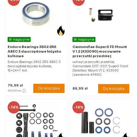
W magazynie
W magazynie
Enduro Bearings 3802 2RS
Cannondlae SuperX FD Mount
ABEC 3 dwurzędowe łożysko
V 1.2 (K33090) mocowanie
kulkowe
przerzutki przedniej
Enduro Bearings 3802 2RS ABEC 3
uchwyt przerzutki przedniej
dwurzędowe łożysko kulkowe,
Cannondale 2017-2021 SuperX Front
15x24x7 mm.
Derailleur Mount V1.2, K33090
(zamiennik KP455)
79,99 zł
Do koszyka
Do koszyka
86,99 zł
99,99 zł
-
14%
-
14%