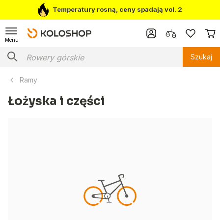
Temperatury rosną, ceny spadają vol. 2
Menu
Szukaj
Ramy
Łożyska i części