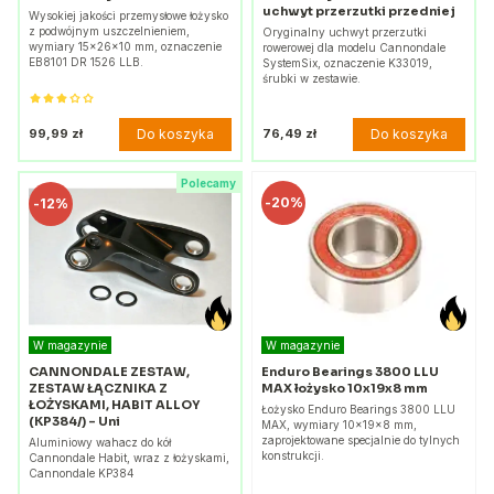
uchwyt przerzutki przedniej
Wysokiej jakości przemysłowe łożysko
z podwójnym uszczelnieniem,
Oryginalny uchwyt przerzutki
wymiary 15x26x10 mm, oznaczenie
rowerowej dla modelu Cannondale
EB8101 DR 1526 LLB.
SystemSix, oznaczenie K33019,
śrubki w zestawie.
Do koszyka
Do koszyka
99,99 zł
76,49 zł
Polecamy
-
20%
-
12%
W magazynie
W magazynie
CANNONDALE ZESTAW,
Enduro Bearings 3800 LLU
ZESTAW ŁĄCZNIKA Z
MAX łożysko 10x19x8 mm
ŁOŻYSKAMI, HABIT ALLOY
Łożysko Enduro Bearings 3800 LLU
(KP384/) - Uni
MAX, wymiary 10x19x8 mm,
zaprojektowane specjalnie do tylnych
Aluminiowy wahacz do kół
konstrukcji.
Cannondale Habit, wraz z łożyskami,
Cannondale KP384