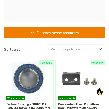
Doprecyzować parametry
Sortować
Według popularności
Polecamy
Polecamy
W magazynie
W magazynie
Enduro Bearings EB8101 DR
Cannondale Front Derailleur
1526 LLB łożysko 15x26x10 mm
Bracket SystemSix K33019