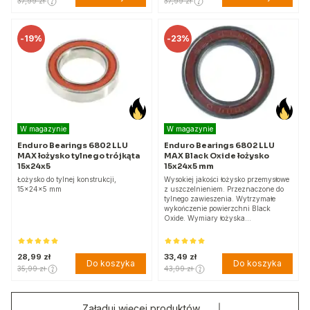
37,99 zł
37,99 zł
-
19%
-
23%
W magazynie
W magazynie
Enduro Bearings 6802 LLU
Enduro Bearings 6802 LLU
MAX łożysko tylnego trójkąta
MAX Black Oxide łożysko
15x24x5
15x24x5 mm
Łożysko do tylnej konstrukcji,
Wysokiej jakości łożysko przemysłowe
15x24x5 mm
z uszczelnieniem. Przeznaczone do
tylnego zawieszenia. Wytrzymałe
wykończenie powierzchni Black
Oxide. Wymiary łożyska…
28,99 zł
33,49 zł
Do koszyka
Do koszyka
35,99 zł
43,99 zł
Załaduj więcej produktów