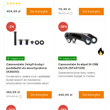
76,49 zł
Do koszyka
404,99 zł
Do koszyka
95,99 zł
-
3%
-
38%
W magazynie
W magazynie
Cannondale Jekyll śruby i
Cannondale Scalpel Si CRB
podkładki do amortyzatora
ŁĄCZE (KP437/29)
(K36051)
Zawieszenie tylne ramy roweru
Cannondale Scalpel Si Carbon.
Uniwersalny zestaw śrub i podkładek
dystansowych do mocowania
amortyzatora na Cannondale Jekyll.
265,99 zł
Do koszyka
Do koszyka
440,99 zł
276,49 zł
-
20%
-
18%