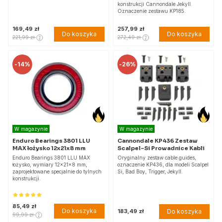
konstrukcji Cannondale Jekyll.
Oznaczenie zestawu KP185.
169,49 zł
257,99 zł
Do koszyka
Do koszyka
221,99 zł
272,49 zł
-
14%
-
26%
W magazynie
W magazynie
Enduro Bearings 3801 LLU
Cannondale KP436 Zestaw
MAX łożysko 12x21x8 mm
Scalpel-Si Prowadnice Kabli
Enduro Bearings 3801 LLU MAX
Oryginalny zestaw cable guides,
łożysko, wymiary 12x21x8 mm,
oznaczenie KP436, dla modeli Scalpel
zaprojektowane specjalnie do tylnych
Si, Bad Boy, Trigger, Jekyll.
konstrukcji.
85,49 zł
Do koszyka
Do koszyka
183,49 zł
99,99 zł