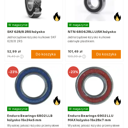
W magazynie
W magazynie
SKF 628/8 2RS łożysko
NTN 6806JRLLU/5K łożysko
Jednorzędowe łożysko kulkowe SKF
Jednorzędowe łożysko kulkowe
628/8 2RS
osłonięte plastikiem.
52,99 zł
101,49 zł
Do koszyka
Do koszyka
74,49 zł
109,99 zł
-
23%
-
23%
W magazynie
W magazynie
Enduro Bearings 6802 LLB
Enduro Bearings 6902 LLU
łożysko 15x24x5 mm
MAX łożysko 15x28x7 mm
Wysokiej jakości łożysko przemysłowe
Wysokiej jakości łożysko przemysłowe