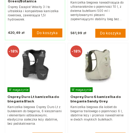
Green/Botanica
Kamizelka biegowa nawadniająca do
ultramaratonów o pojemności 10 l, z
Osprey Escapist Velocity 3 l to
dwiema butelkami 500 ml i
ultralekka i kompaktowa kamizelka
wentylowanymi plecami
rowerowa, zawierająca 1,5l
zapewniającymi stabilny bieg bez…
hydroworek.
Do koszyka
420,49 zł
Do koszyka
561,99 zł
-
18%
-
18%
W magazynie
W magazynie
Osprey Duro Lt kamizelka do
Osprey Duro 6 kamizelka do
biegania Black
biegania Sandy Grey
Kamizelka biegowa Osprey Duro Lt z
Kamizelka biegowa dla kobiet do
bukłakiem do biegania, 6 kieszeniami
biegania trailowego o pojemności 6 l,
i elementami odblaskowymi;
stabilnie leży i przenosi nawodnienie
elastyczna siateczka leży stabilnie,
w dwóch miękkich butelkach.
bez podskakiwania.