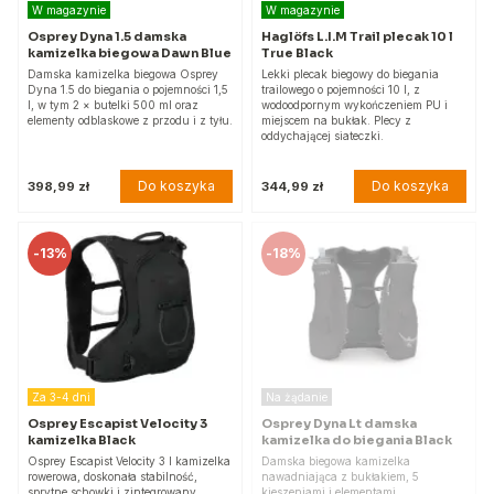
W magazynie
W magazynie
Osprey Dyna 1.5 damska
Haglöfs L.I.M Trail plecak 10 l
kamizelka biegowa Dawn Blue
True Black
Damska kamizelka biegowa Osprey
Lekki plecak biegowy do biegania
Dyna 1.5 do biegania o pojemności 1,5
trailowego o pojemności 10 l, z
l, w tym 2 × butelki 500 ml oraz
wodoodpornym wykończeniem PU i
elementy odblaskowe z przodu i z tyłu.
miejscem na bukłak. Plecy z
oddychającej siateczki.
Do koszyka
Do koszyka
398,99 zł
344,99 zł
-
13%
-
18%
Za 3-4 dni
Na żądanie
Osprey Escapist Velocity 3
Osprey Dyna Lt damska
kamizelka Black
kamizelka do biegania Black
Osprey Escapist Velocity 3 l kamizelka
Damska biegowa kamizelka
rowerowa, doskonała stabilność,
nawadniająca z bukłakiem, 5
sprytne schowki i zintegrowany
kieszeniami i elementami