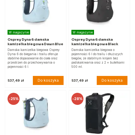
W magazynie
W magazynie
Osprey Dyna 6 damska
Osprey Dyna 6 damska
kamizelka biegowa Dawn Blue
kamizelka biegowa Black
Damska kamizelka biegowa Osprey
Damska kamizelka biegowa o
Dyna 6 do biegania i trailu oferuje
pojemności 6 l do trailu i dłuższych
stabilne dopasowanie do ciała oraz
biegów, ze stabilnym krojem bez
przestrzeń do przechowywania o
podskakiwania oraz z 2 × butelkami
pojemności 6 l.
500 ml.
Do koszyka
Do koszyka
537,49 zł
537,49 zł
-
25%
-
28%