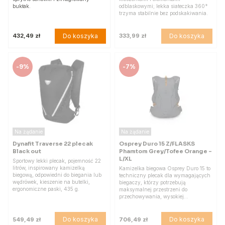
bukłak.
odblaskowymi; lekka siateczka 360°
trzyma stabilnie bez podskakiwania.
Do koszyka
Do koszyka
432,49 zł
333,99 zł
-
9%
-
7%
Na żądanie
Na żądanie
Dynafit Traverse 22 plecak
Osprey Duro 15 Z/FLASKS
Black out
Phamtom Grey/Tofee Orange -
L/XL
Sportowy lekki plecak, pojemność 22
litrów, inspirowany kamizelką
Kamizelka biegowa Osprey Duro 15 to
biegową, odpowiedni do biegania lub
techniczny plecak dla wymagających
wędrówek, kieszenie na butelki,
biegaczy, którzy potrzebują
ergonomiczne paski, 435 g.
maksymalnej przestrzeni do
przechowywania, wysokiej…
Do koszyka
Do koszyka
549,49 zł
706,49 zł