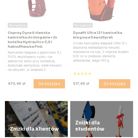
Na żądanie
Na żądanie
Osprey Dyna 6 damska
Dynafit Ultra 12 l kamizelka
kamizelka do biegania + 2x
biegowa Dawn/Syrah
butelka Hydraulics 0,5 l
Unisex kamizelka biegowa Ultra 12 l,
Kakio/Manuka Pink
odpinana wodoodporna kieszeń,
mocowanie na kije, 2 miękkie bukłaki
Kamizelka biegowa o pojemności 6 l,
500 ml w zestawie, elementy
100% recyklowany nylon, nie
odblaskowe, waga 190 g.
podrażnia skóry przy kontakcie,
doskonała wentylacja, wiele kieszeni
na odżywki, w zestawie 2…
Do koszyka
Do koszyka
470,49 zł
517,49 zł
Zniżki dla
Zniżki dla klientów
studentów