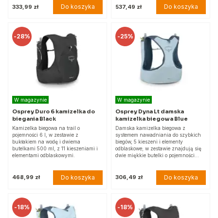
Do koszyka
Do koszyka
333,99 zł
537,49 zł
-
28%
-
25%
W magazynie
W magazynie
Osprey Duro 6 kamizelka do
Osprey Dyna Lt damska
biegania Black
kamizelka biegowa Blue
Kamizelka biegowa na trail o
Damska kamizelka biegowa z
pojemności 6 l, w zestawie z
systemem nawadniania do szybkich
bukłakiem na wodę i dwiema
biegów, 5 kieszeni i elementy
butelkami 500 ml, z 11 kieszeniami i
odblaskowe; w zestawie znajdują się
elementami odblaskowymi.
dwie miękkie butelki o pojemności…
Do koszyka
Do koszyka
468,99 zł
306,49 zł
-
18%
-
18%