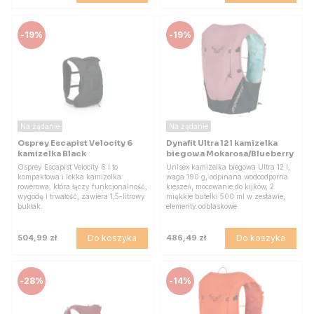
-
19%
-
19%
Na żądanie
Na żądanie
Osprey Escapist Velocity 6
Dynafit Ultra 12 l kamizelka
kamizelka Black
biegowa Mokarosa/Blueberry
Osprey Escapist Velocity 6 l to
Unisex kamizelka biegowa Ultra 12 l,
kompaktowa i lekka kamizelka
waga 190 g, odpinana wodoodporna
rowerowa, która łączy funkcjonalność,
kieszeń, mocowanie do kijków, 2
wygodę i trwałość, zawiera 1,5-litrowy
miękkie butelki 500 ml w zestawie,
bukłak.
elementy odblaskowe.
Do koszyka
Do koszyka
504,99 zł
486,49 zł
-
28%
-
14%