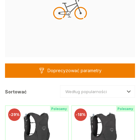
Doprecyzować parametry
Sortować
Według popularności
Polecamy
Polecamy
-
29%
-
18%