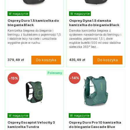
W magazynie
W magazynie
Osprey Duro 1.5 kamizelka do
Osprey Dyna 1.5 damska
biegania Black
kamizelka do biegania Black
Kamizelka biegowa do biegania i
Damska kamizelka biegowa z
treningu z bukłakiem o pojemności 1,5
systemem nawadniania do treningu i
l stabilnie leży na ciele i umożliwia
zawodów, pojemność 1,5 l, dwie
wygodne picie w ruchu.
miękkie butelki 500 ml oraz stabilna
siateczka 360° bez…
Do koszyka
Do koszyka
379,49 zł
435,49 zł
Polecamy
-
14%
-
15%
W magazynie
W magazynie
Osprey Escapist Velocity 3
Osprey Duro Pro 10 kamizelka
kamizelka Tundra
do biegania Cascade Blue