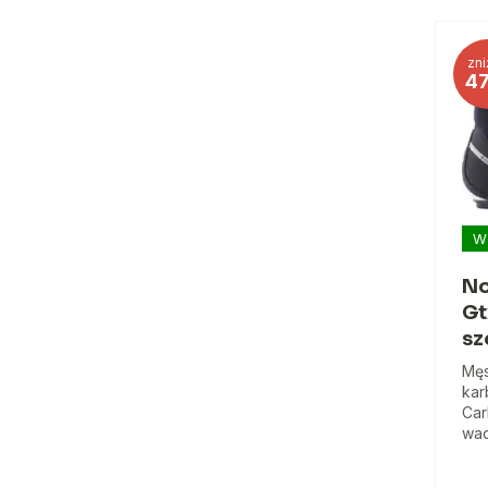
zni
4
W
No
Gt
sz
Męs
ka
Car
wad