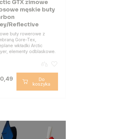
ctic GTX zimowe
osowe męskie buty
rbon
ey/Reflective
owe buty rowerowe z
braną Gore-Tex,
eplane wkładki Arctic
yer, elementy odblaskowe.
0,49
Do
koszyka