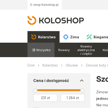
E-shop Koloshop.pl
Kolarstwo
Zima
Biegani
Rowery
Wszystko
Rowery
elektryczne
Ko
i części
Dom
Kolarstwo
Obuwie
Zimowe buty
Sz
Cena i dostępność
Zimow
jedno
Nie mu