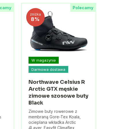
ecamy
Polecamy
zniżka
8%
W magazynie
Darmowa dostawa
Northwave Celsius R
Arctic GTX męskie
zimowe szosowe buty
Black
Zimowe buty rowerowe z
membraną Gore-Tex Koala,
m
ocieplana wkładka Arctic
4Layer, Easyfit Climaflex,