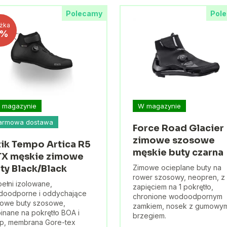
Polecamy
Pol
iżka
8%
 magazynie
W magazynie
armowa dostawa
Force Road Glacier
zimowe szosowe
zik Tempo Artica R5
męskie buty czarna
X męskie zimowe
ty Black/Black
Zimowe ocieplane buty na
rower szosowy, neopren, z
ełni izolowane,
zapięciem na 1 pokrętło,
doodporne i oddychające
chronione wodoodpornym
owe buty szosowe,
zamkiem, nosek z gumowy
inane na pokrętło BOA i
brzegiem.
p, membrana Gore-tex