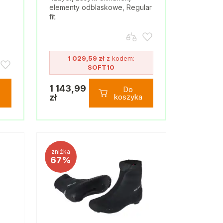
elementy odblaskowe, Regular
fit.
1 029,59 zł
z kodem:
SOFT10
1 143,99
Do
zł
koszyka
zniżka
67%