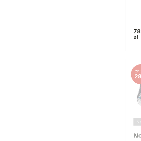
78
zł
zni
2
Na
No