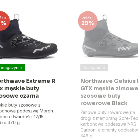
żka
zniżka
7%
29%
 magazynie
Na żądanie
rthwave Extreme R
Northwave Celsius 
x męskie buty
GTX męskie zimow
osowe czarna
szosowe buty
rowerowe Black
kie buty szosowe z
rbonową podeszwą Morph
Zimowe buty rowerowe na
bon o twardości 12/15 i
drogi z membraną Gore-Tex
ze 370 g.
karbonowa podeszwa NRG 
Carbon, elementy odblasko
346 g.