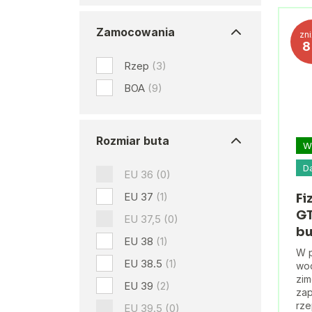
Zamocowania
zn
Rzep
(3)
BOA
(9)
Rozmiar buta
W
D
EU 36
(0)
EU 37
(1)
Fi
GT
EU 37,5
(0)
bu
EU 38
(1)
W p
EU 38.5
(1)
wo
zim
EU 39
(2)
zap
rze
EU 39.5
(0)