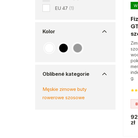
W
EU 47
(1)
Fi
GT
Kolor
sz
Zim
szo
wod
pok
mem
ind
Oblíbené kategorie
g.
Męskie zimowe buty
rowerowe szosowe
8
92
zł