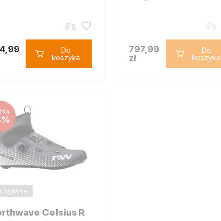
4,99
797,99
Do
Do
koszyka
zł
koszyka
żka
8%
 żądanie
rthwave Celsius R