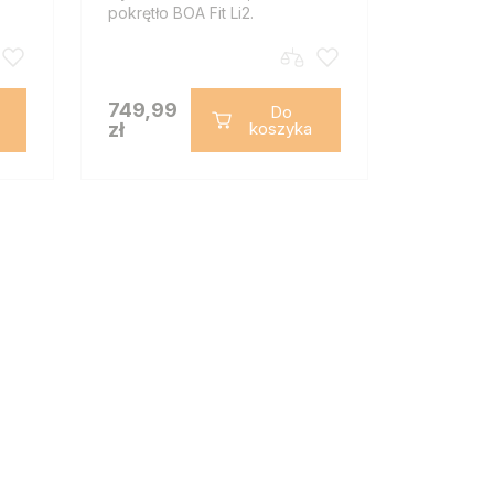
pokrętło BOA Fit Li2.
749,99
Do
zł
koszyka