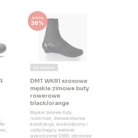
zniżka
36%
Na żądanie
R
DMT WKR1 szosowe
e
męskie zimowe buty
rowerowe
black/orange
Męskie zimowe buty
,
rowerowe, dwuwarstwowa
Air
konstrukcja, wodoodporny i
we,
oddychający materiał,
wykończenie DWR, obrotowe