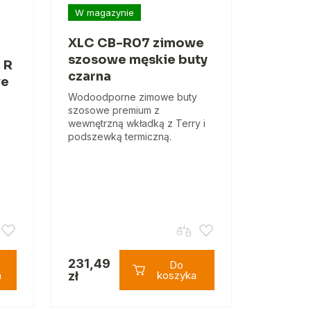
W magazynie
XLC CB-R07 zimowe
szosowe męskie buty
 R
czarna
we
Wodoodporne zimowe buty
szosowe premium z
wewnętrzną wkładką z Terry i
podszewką termiczną.
231,49
Do
a
zł
koszyka