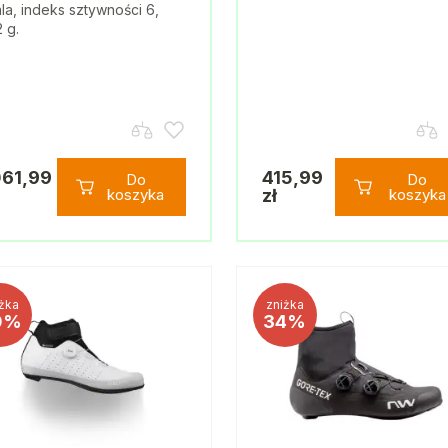
la, indeks sztywności 6,
 g.
061,99
415,99
Do
Do
koszyka
zł
koszyka
żka
zniżka
0%
34%