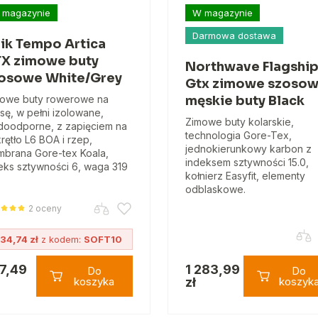
 magazynie
W magazynie
Darmowa dostawa
zik Tempo Artica
X zimowe buty
Northwave Flagship
osowe White/Grey
Gtx zimowe szoso
owe buty rowerowe na
męskie buty Black
sę, w pełni izolowane,
Zimowe buty kolarskie,
oodporne, z zapięciem na
technologia Gore-Tex,
rętło L6 BOA i rzep,
jednokierunkowy karbon z
brana Gore-tex Koala,
indeksem sztywności 15.0,
eks sztywności 6, waga 319
kołnierz Easyfit, elementy
odblaskowe.
2 oceny
34,74 zł
z kodem:
SOFT10
7,49
1 283,99
Do
Do
koszyka
zł
koszyk