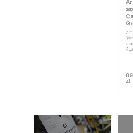
Ar
sz
Ca
Gr
Zim
mem
oci
4La
89
zł