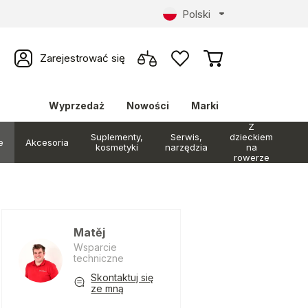
Polski
Zarejestrować się
Wyprzedaż
Nowości
Marki
Z
Suplementy,
Serwis,
dzieckiem
e
Akcesoria
kosmetyki
narzędzia
na
rowerze
Matěj
Wsparcie
techniczne
Skontaktuj się
ze mną