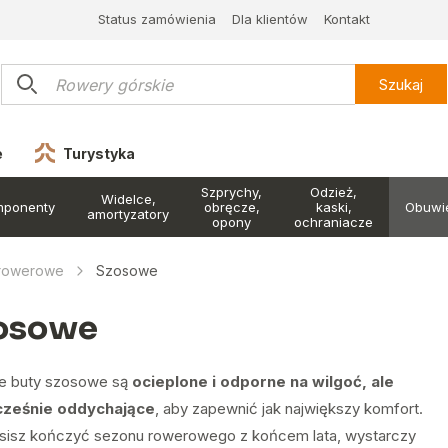
Status zamówienia
Dla klientów
Kontakt
Szukaj
e
Turystyka
Szprychy,
Odzież,
Widelce,
mponenty
obręcze,
kaski,
Obuwi
amortyzatory
opony
ochraniacze
 rowerowe
Szosowe
osowe
e buty szosowe są
ocieplone i odporne na wilgoć, ale
cześnie oddychające
, aby zapewnić jak największy komfort.
sisz kończyć sezonu rowerowego z końcem lata, wystarczy