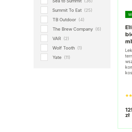
Sea to Summit
(36)
Summit To Eat
(25)
W
TB Outdoor
(4)
El
The Brew Company
(6)
bi
VAR
(2)
ml
Wolf Tooth
(1)
Lek
ter
Yate
(11)
wsz
kom
kos
12
zł