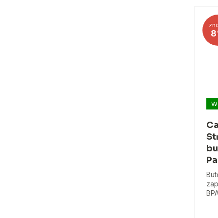
zni
8
W
Ca
St
bu
Pa
But
zap
BPA