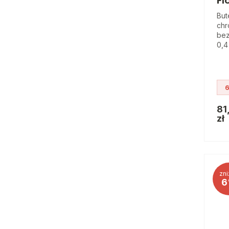
Fl
But
chr
bez
0,4 
6
81
zł
zni
6