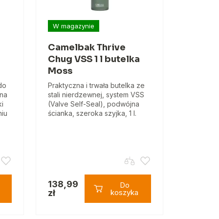
W magazynie
Camelbak Thrive
Chug VSS 1 l butelka
Moss
do
Praktyczna i trwała butelka ze
 na
stali nierdzewnej, system VSS
ki
(Valve Self-Seal), podwójna
niu
ścianka, szeroka szyjka, 1 l.
138,99
Do
zł
koszyka