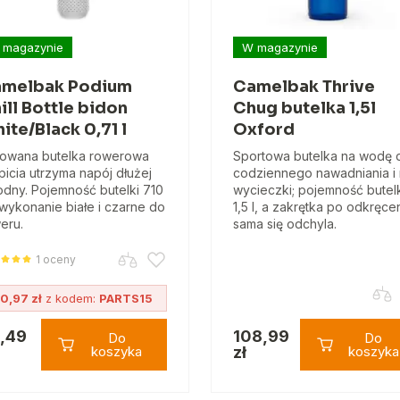
 magazynie
W magazynie
melbak Podium
Camelbak Thrive
ill Bottle bidon
Chug butelka 1,5l
ite/Black 0,71 l
Oxford
lowana butelka rowerowa
Sportowa butelka na wodę 
picia utrzyma napój dłużej
codziennego nawadniania i
odny. Pojemność butelki 710
wycieczki; pojemność butel
 wykonanie białe i czarne do
1,5 l, a zakrętka po odkręce
eru.
sama się odchyla.
1 oceny
0,97 zł
z kodem:
PARTS15
,49
108,99
Do
Do
koszyka
zł
koszyka