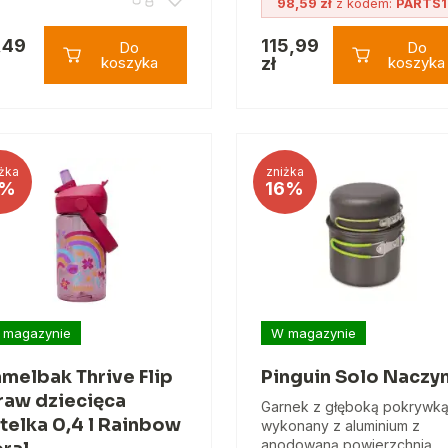
98,59 zł
z kodem:
PARTS1
,49
115,99
Do
Do
koszyka
zł
koszyka
żka
zniżka
%
16%
 magazynie
W magazynie
melbak Thrive Flip
Pinguin Solo Naczy
raw dziecięca
Garnek z głęboką pokrywk
telka 0,4 l Rainbow
wykonany z aluminium z
anodowaną powierzchnią.