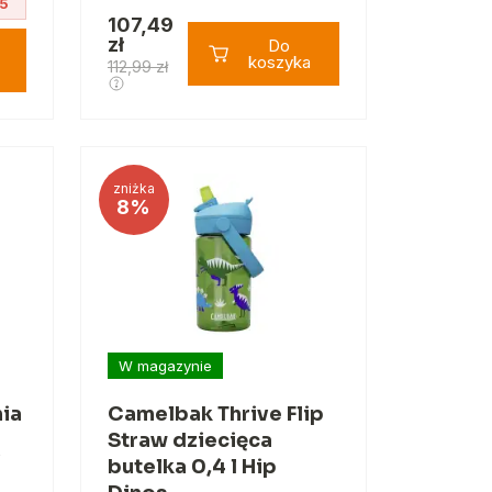
5
107,49
zł
Do
koszyka
112,99 zł
zniżka
8%
W magazynie
nia
Camelbak Thrive Flip
Straw dziecięca
ą
butelka 0,4 l Hip