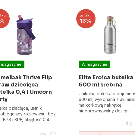
żka
zniżka
%
13%
 magazynie
W magazynie
melbak Thrive Flip
Elite Eroica butelka
raw dziecięca
600 ml srebrna
telka 0,4 l Unicorn
Unikalna butelka o pojemno
rty
600 ml, wykonana z alumini
ma korkową nakrętkę i
elka dziecięca, ustnik
nieporównywalny design.
obiegający rozlewaniu, bez
, BPS i BPF, objętość 0,4 l.