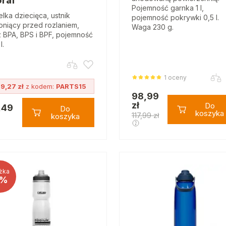
oral
Pojemność garnka 1 l,
elka dziecięca, ustnik
pojemność pokrywki 0,5 l.
oniący przed rozlaniem,
Waga 230 g.
 BPA, BPS i BPF, pojemność
l.
1 oceny
9,27 zł
z kodem:
PARTS15
98,99
zł
Do
,49
Do
koszyka
117,99 zł
koszyka
żka
%