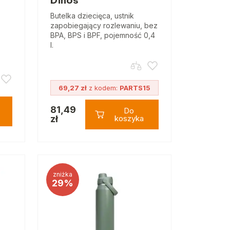
Dinos
Butelka dziecięca, ustnik
zapobiegający rozlewaniu, bez
BPA, BPS i BPF, pojemność 0,4
l.
69,27 zł
z kodem:
PARTS15
81,49
Do
zł
koszyka
zniżka
29%