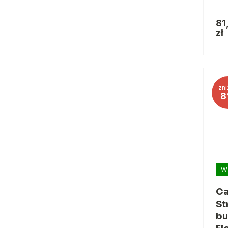
81
zł
zni
8
W
Ca
St
bu