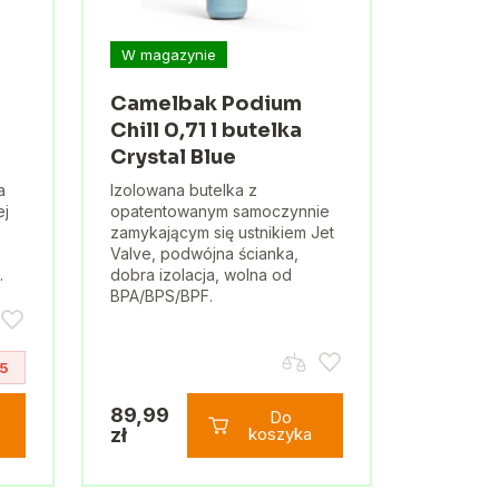
W magazynie
Camelbak Podium
Chill 0,71 l butelka
Crystal Blue
a
Izolowana butelka z
ej
opatentowanym samoczynnie
zamykającym się ustnikiem Jet
Valve, podwójna ścianka,
.
dobra izolacja, wolna od
BPA/BPS/BPF.
5
89,99
Do
zł
koszyka