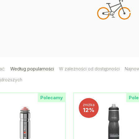
ać:
Według popularności
W zależności od dostępności
Najno
jdroższych
Polecamy
Pol
zniżka
12%