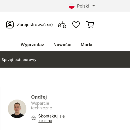
Polski
Zarejestrować się
Wyprzedaż
Nowości
Marki
Sprzęt outdoorowy
Ondřej
Wsparcie
techniczne
Skontaktuj się
ze mną