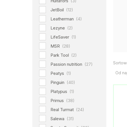
Hultafors
(3)
JetBoil
(12)
Leatherman
(4)
Lezyne
(2)
LifeSaver
(1)
MSR
(28)
Park Tool
(2)
Sortow
Passion nutrition
(27)
Od na
Peatys
(1)
Pinguin
(40)
Platypus
(1)
Primus
(38)
Real Turmat
(24)
Salewa
(31)