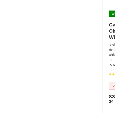
W
Ca
Ch
Wh
Izo
do 
chł
ml,
row
7
83
zł