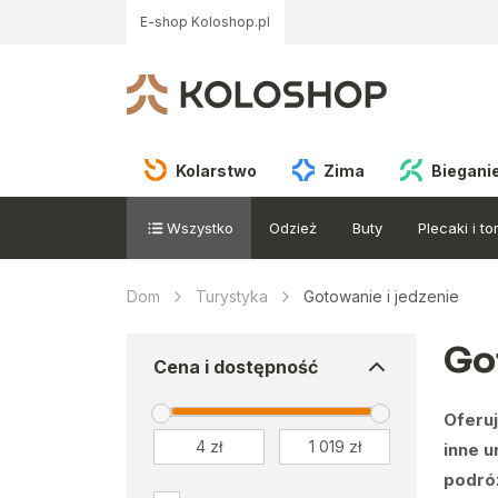
E-shop Koloshop.pl
Kolarstwo
Zima
Biegani
Wszystko
Odzież
Buty
Plecaki i to
Dom
Turystyka
Gotowanie i jedzenie
Go
Cena i dostępność
Oferuj
inne 
podró