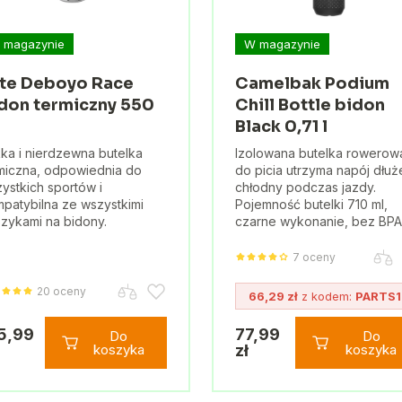
 magazynie
W magazynie
ite Deboyo Race
Camelbak Podium
don termiczny 550
Chill Bottle bidon
Black 0,71 l
ka i nierdzewna butelka
Izolowana butelka rowerow
miczna, odpowiednia do
do picia utrzyma napój dłuż
ystkich sportów i
chłodny podczas jazdy.
patybilna ze wszystkimi
Pojemność butelki 710 ml,
zykami na bidony.
czarne wykonanie, bez BPA
7 oceny
20 oceny
66,29 zł
z kodem:
PARTS1
5,99
77,99
Do
Do
koszyka
zł
koszyka