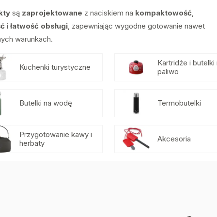
kty
są
zaprojektowane
z naciskiem na
kompaktowość
,
ść
i
łatwość obsługi
, zapewniając wygodne gotowanie nawet
nych warunkach.
Kartridże i butelki
Kuchenki turystyczne
paliwo
Butelki na wodę
Termobutelki
Przygotowanie kawy i
Akcesoria
herbaty