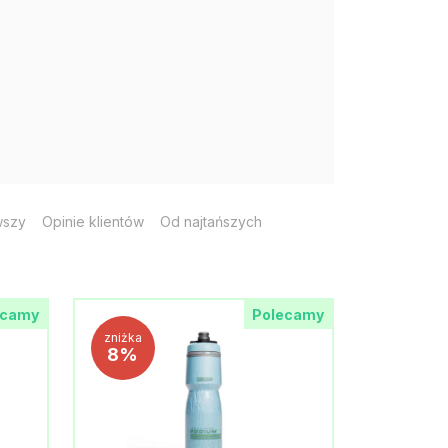
wszy
Opinie klientów
Od najtańszych
ecamy
Polecamy
zniżka
8%