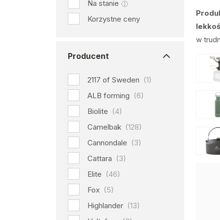
Na stanie
Produ
Korzystne ceny
lekko
w trud
Producent
2117 of Sweden
(1)
ALB forming
(6)
Biolite
(4)
Camelbak
(128)
Cannondale
(3)
Cattara
(3)
Elite
(46)
Fox
(5)
Highlander
(13)