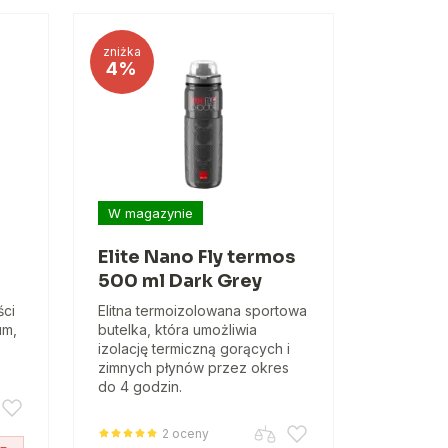
zniżka
4%
W magazynie
Elite Nano Fly termos
500 ml Dark Grey
ści
Elitna termoizolowana sportowa
um,
butelka, która umożliwia
izolację termiczną gorących i
zimnych płynów przez okres
do 4 godzin.
2 oceny