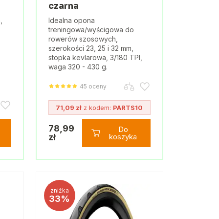
czarna
,
Idealna opona
treningowa/wyścigowa do
rowerów szosowych,
szerokości 23, 25 i 32 mm,
stopka kevlarowa, 3/180 TPI,
waga 320 - 430 g.
45 oceny
71,09 zł
z kodem:
PARTS10
78,99
Do
zł
koszyka
zniżka
33%