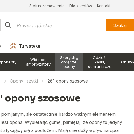
Status zamówienia
Dla klientów
Kontakt
Szukaj
e
Turystyka
Szprychy,
Odzież,
Widelce,
mponenty
obręcze,
kaski,
Obuwi
amortyzatory
opony
ochraniacze
y
Opony i szytki
28" opony szosowe
" opony szosowe
 pomijanym, ale ostatecznie bardzo ważnym elementem
 jest opona. Wybierając gumę, pamiętaj, że opony to jedyny
t stykający się z podłożem. Mają one duży wpływ na opór