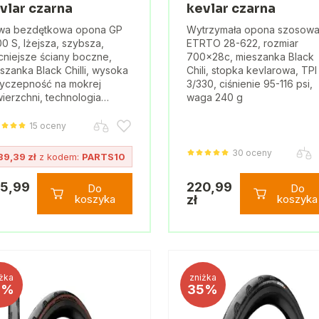
vlar czarna
kevlar czarna
wa bezdętkowa opona GP
Wytrzymała opona szosowa
0 S, lżejsza, szybsza,
ETRTO 28-622, rozmiar
niejsze ściany boczne,
700x28c, mieszanka Black
szanka Black Chilli, wysoka
Chili, stopka kevlarowa, TPI
yczepność na mokrej
3/330, ciśnienie 95-116 psi,
ierzchni, technologia…
waga 240 g
15 oceny
30 oceny
39,39 zł
z kodem:
PARTS10
5,99
220,99
Do
Do
koszyka
zł
koszyka
żka
zniżka
4%
35%