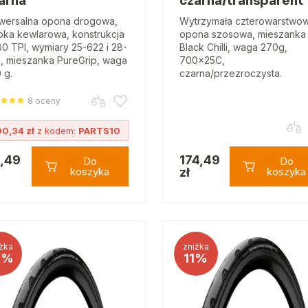
arna
czarna/transparent
wersalna opona drogowa,
Wytrzymała czterowarstwo
pka kewlarowa, konstrukcja
opona szosowa, mieszanka
80 TPI, wymiary 25-622 i 28-
Black Chilli, waga 270g,
, mieszanka PureGrip, waga
700x25C,
 g.
czarna/przezroczysta.
8 oceny
00,34 zł
z kodem:
PARTS10
1,49
174,49
Do
Do
koszyka
zł
koszyka
żka
zniżka
8%
11%