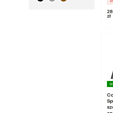
2
28
zł
W
Co
Sp
sz