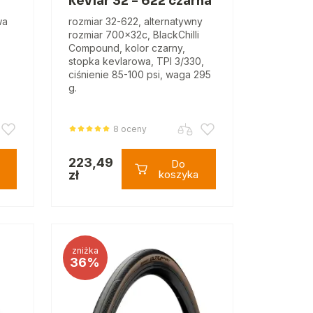
kevlar 32 - 622 czarna
wa
rozmiar 32-622, alternatywny
rozmiar 700x32c, BlackChilli
Compound, kolor czarny,
stopka kevlarowa, TPI 3/330,
ciśnienie 85-100 psi, waga 295
g.
8 oceny
223,49
Do
zł
koszyka
zniżka
36%