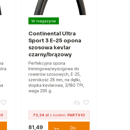
W magazynie
Continental Ultra
Sport 3 E-25 opona
szosowa kevlar
czarny/brązowy
na
Perfekcyjna opona
tóra
treningowa/wyścigowa do
rowerów szosowych, E-25,
,
szerokość 28 mm, na dętki,
na
stopka kevlarowa, 3/180 TPI,
waga 295 g.
10
73,34 zł
z kodem:
PARTS10
81,49
Do