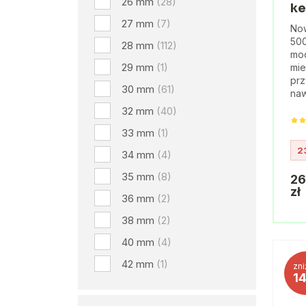
26 mm
(28)
ke
27 mm
(7)
No
500
28 mm
(112)
moc
29 mm
(1)
mie
prz
30 mm
(61)
naw
32 mm
(40)
33 mm
(1)
2
34 mm
(4)
35 mm
(8)
26
zł
36 mm
(2)
38 mm
(2)
40 mm
(4)
42 mm
(1)
zni
1