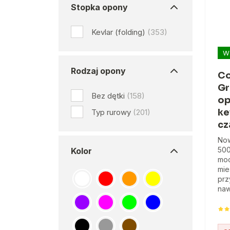
Stopka opony
Kevlar (folding)
(353)
W
Rodzaj opony
Co
Gr
Bez dętki
(158)
op
ke
Typ rurowy
(201)
cz
No
500
Kolor
moc
mie
prz
naw