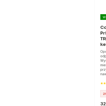
W
Co
Pr
TR
ke
Op
odp
Wys
mie
prz
naw
2
32