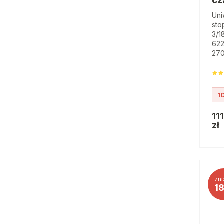
cz
Uni
sto
3/1
622
270
1
11
zł
zni
1