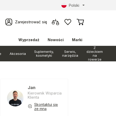
Polski
Zarejestrować się
Wyprzedaż
Nowości
Marki
Z
Suplementy,
Serwis,
dzieckiem
e
Akcesoria
kosmetyki
narzędzia
na
rowerze
Jan
Kierownik Wsparcia
Klienta
Skontaktuj się
ze mną