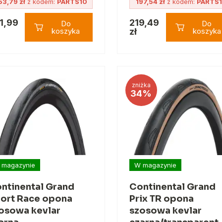
53,79 zł
z kodem:
PARTS10
197,54 zł
z kodem:
PARTS
1,99
219,49
Do
Do
koszyka
zł
koszyka
zniżka
34%
 magazynie
W magazynie
ntinental Grand
Continental Grand
ort Race opona
Prix TR opona
osowa kevlar
szosowa kevlar