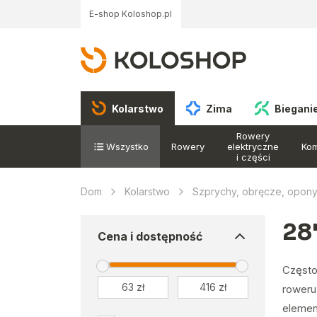
E-shop Koloshop.pl
Kolarstwo
Zima
Biegani
Rowery
Wszystko
Rowery
elektryczne
Ko
i części
Dom
Kolarstwo
Szprychy, obręcze, opon
28
Cena i dostępność
Często
roweru
elemen