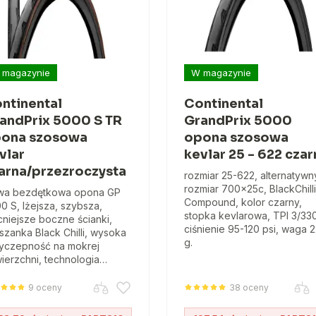
 magazynie
W magazynie
ntinental
Continental
andPrix 5000 S TR
GrandPrix 5000
ona szosowa
opona szosowa
vlar
kevlar 25 - 622 czar
arna/przezroczysta
rozmiar 25-622, alternatywn
rozmiar 700x25c, BlackChilli
wa bezdętkowa opona GP
Compound, kolor czarny,
0 S, lżejsza, szybsza,
stopka kevlarowa, TPI 3/33
niejsze boczne ścianki,
ciśnienie 95-120 psi, waga 
szanka Black Chilli, wysoka
g.
yczepność na mokrej
ierzchni, technologia…
9 oceny
38 oceny