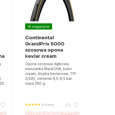
W magazynie
Continental
GrandPrix 5000
szosowa opona
na
kevlar cream
y
Opona szosowa dętkowa,
mieszanka BlackChilli, kolor
cream, stopka kevlarowa, TPI
0,
3/330, ciśnienie 6,5-8,5 bar,
220
masa 260 g.
9 oceny