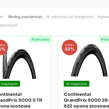
ać:
Według popularności
W zależności od dostępności
Najno
jdroższych
Polecamy
Pol
iżka
zniżka
4%
32%
 magazynie
W magazynie
ntinental
Continental
andPrix 5000 S TR
GrandPrix 5000 28
ona szosowa
622 opona szosow