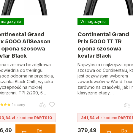
 magazynie
W magazynie
ntinental Grand
Continental Grand
ix 5000 AllSeason
Prix 5000 TT TR
 opona szosowa
opona szosowa
vlar Black
kevlar Black
ona szosowa bezdętkowa
Najszybsza i najlżejsza opo
owiednia do treningu.
szosowa od Continentalu, k
oce odporna na przebicia,
jest oczywistym wyborem
szanka Black Chilli, wysoka
zawodowców w World Tour
yczepność na mokrej
zarówno na czasówki, jak i 
ierzchni, TPI 2/200, 5…
klasyczne etapy.…
1 oceny
93,84 zł
z kodem:
PARTS10
341,54 zł
z kodem:
PARTS
6,49
379,49
Do
Do