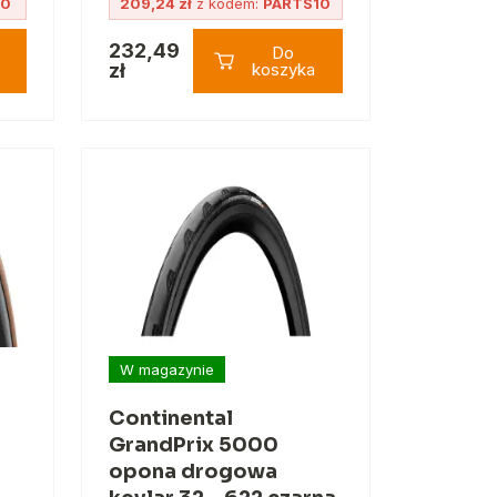
10
209,24 zł
z kodem:
PARTS10
232,49
Do
zł
koszyka
W magazynie
Continental
GrandPrix 5000
opona drogowa