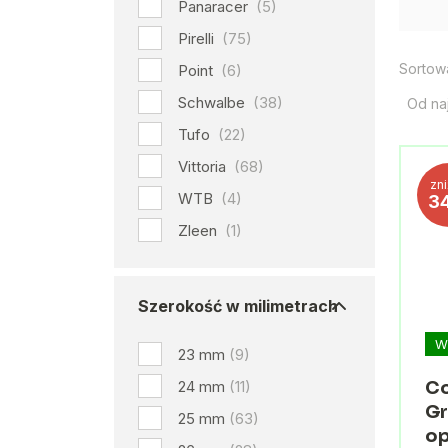
Panaracer
(5)
Pirelli
(75)
Sortow
Point
(6)
Schwalbe
(38)
Od na
Tufo
(22)
Vittoria
(68)
zn
WTB
(4)
3
Zleen
(1)
Szerokość w milimetrach
W
23 mm
(9)
24 mm
(11)
Co
Gr
25 mm
(63)
op