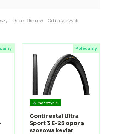
wszy
Opinie klientów
Od najtańszych
ecamy
Polecamy
W magazynie
Continental Ultra
-
Sport 3 E-25 opona
a
szosowa kevlar