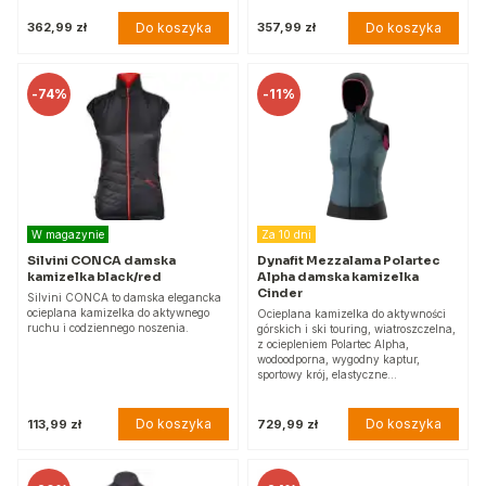
Do koszyka
Do koszyka
362,99 zł
357,99 zł
-
74%
-
11%
W magazynie
Za 10 dni
Silvini CONCA damska
Dynafit Mezzalama Polartec
kamizelka black/red
Alpha damska kamizelka
Cinder
Silvini CONCA to damska elegancka
ocieplana kamizelka do aktywnego
Ocieplana kamizelka do aktywności
ruchu i codziennego noszenia.
górskich i ski touring, wiatroszczelna,
z ociepleniem Polartec Alpha,
wodoodporna, wygodny kaptur,
sportowy krój, elastyczne…
Do koszyka
Do koszyka
113,99 zł
729,99 zł