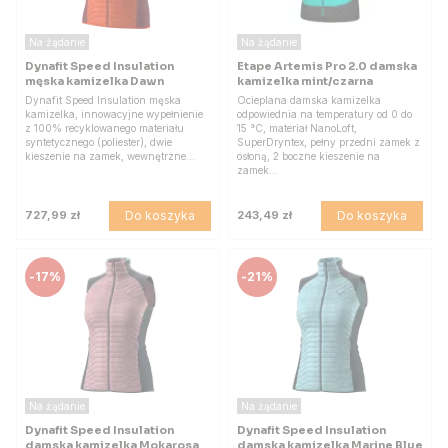
Na żądanie
Na żądanie
Dynafit Speed Insulation
Etape Artemis Pro 2.0 damska
męska kamizelka Dawn
kamizelka mint/czarna
Dynafit Speed Insulation męska
Ocieplana damska kamizelka
kamizelka, innowacyjne wypełnienie
odpowiednia na temperatury od 0 do
z 100% recyklowanego materiału
15 °C, materiał NanoLoft,
syntetycznego (poliester), dwie
SuperDryntex, pełny przedni zamek z
kieszenie na zamek, wewnętrzne…
osłoną, 2 boczne kieszenie na
zamek…
Do koszyka
Do koszyka
727,99 zł
243,49 zł
-
17%
-
21%
Na żądanie
Na żądanie
Dynafit Speed Insulation
Dynafit Speed Insulation
damska kamizelka Mokarosa
damska kamizelka Marine Blue