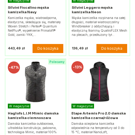
W magazynie
W magazynie
Silvini Fiscalino męska
Silvini Leggero męska
kamizelka Navy
kamizelka Neon
Kamizelka męska, wiatroodporna,
Męska kamizelka rozpinana na całej
elastyczna, składająca się, materiały
długości, materiał wiatroszczelny
Woven Stretch i Pertex® Quantum
Windbreaker z oddychającą i
NetPlus®, wypełnienie Primaloft®
elastyczną tkaniną QuatroFLEX Mesh
Gold, zamki YKK,…
na plecach, przedłużony tył…
Do koszyka
Do koszyka
443,49 zł
136,49 zł
Polecamy
-
13%
-
47%
W magazynie
W magazynie
Haglofs L.I.M Mimic damska
Etape Artemis Pro 2.0 damska
kamizelka ciemnoszara
kamizelka czarna/różowa
Damska kamizelka outdoorowa,
Damska ocieplana kamizelka
ultralekka konstrukcja, pakowna,
odpowiednia na temperatury od 0 do
technologia Mimic, materiał 100%
15 °C, materiał NanoLoft,