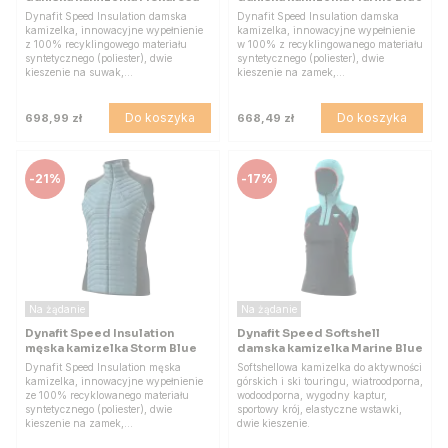
Dynafit Speed Insulation damska
Dynafit Speed Insulation damska
kamizelka, innowacyjne wypełnienie
kamizelka, innowacyjne wypełnienie
z 100% recyklingowego materiału
w 100% z recyklingowanego materiału
syntetycznego (poliester), dwie
syntetycznego (poliester), dwie
kieszenie na suwak,…
kieszenie na zamek,…
Do koszyka
Do koszyka
698,99 zł
668,49 zł
-
21%
-
17%
Na żądanie
Na żądanie
Dynafit Speed Insulation
Dynafit Speed Softshell
męska kamizelka Storm Blue
damska kamizelka Marine Blue
Dynafit Speed Insulation męska
Softshellowa kamizelka do aktywności
kamizelka, innowacyjne wypełnienie
górskich i ski touringu, wiatroodporna,
ze 100% recyklowanego materiału
wodoodporna, wygodny kaptur,
syntetycznego (poliester), dwie
sportowy krój, elastyczne wstawki,
kieszenie na zamek,…
dwie kieszenie.