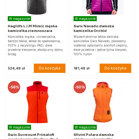
W magazynie
W magazynie
Haglöfs L.I.M Mimic męska
Swix Navado damska
kamizelka ciemnoszara
kamizelka Orchid
Kamizelka męska, uniwersalna,
Wszechstronna lekka damska
bardzo lekka, łatwa do spakowania,
kamizelka Swix Navado, pikowany
100% z recyklingu PAD, dwie
materiał, optymalny komfort cieplny,
przednie kieszenie, elastyczny dolny
dwie przednie i jedna tylna kieszeń,
brzeg.
100% nylon.
Do koszyka
Do koszyka
524,49 zł
181,49 zł
-
56%
-
50%
W magazynie
W magazynie
Swix Surmount Primaloft
Silvini Polara damska