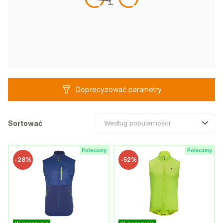
Doprecyzować parametry
Sortować
Według popularności
Polecamy
Polecamy
-
28%
-
52%