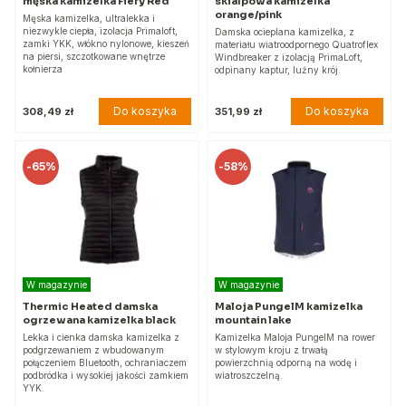
męska kamizelka Fiery Red
skialpowa kamizelka
orange/pink
Męska kamizelka, ultralekka i
niezwykle ciepła, izolacja Primaloft,
Damska ocieplana kamizelka, z
zamki YKK, włókno nylonowe, kieszeń
materiału wiatroodpornego Quatroflex
na piersi, szczotkowane wnętrze
Windbreaker z izolacją PrimaLoft,
kołnierza
odpinany kaptur, luźny krój.
Do koszyka
Do koszyka
308,49 zł
351,99 zł
-
65%
-
58%
W magazynie
W magazynie
Thermic Heated damska
Maloja PungelM kamizelka
ogrzewana kamizelka black
mountain lake
Lekka i cienka damska kamizelka z
Kamizelka Maloja PungelM na rower
podgrzewaniem z wbudowanym
w stylowym kroju z trwałą
połączeniem Bluetooth, ochraniaczem
powierzchnią odporną na wodę i
podbródka i wysokiej jakości zamkiem
wiatroszczelną.
YYK.