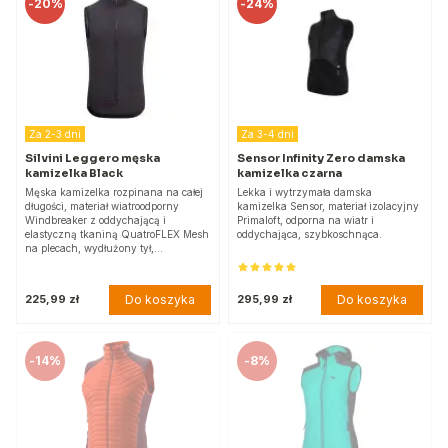
-
20%
-
24%
Za 2-3 dni
Za 3-4 dni
Silvini Leggero męska
Sensor Infinity Zero damska
kamizelka Black
kamizelka czarna
Męska kamizelka rozpinana na całej
Lekka i wytrzymała damska
długości, materiał wiatroodporny
kamizelka Sensor, materiał izolacyjny
Windbreaker z oddychającą i
Primaloft, odporna na wiatr i
elastyczną tkaniną QuatroFLEX Mesh
oddychająca, szybkoschnąca.
na plecach, wydłużony tył,…
Do koszyka
Do koszyka
225,99 zł
295,99 zł
-
14%
-
8%