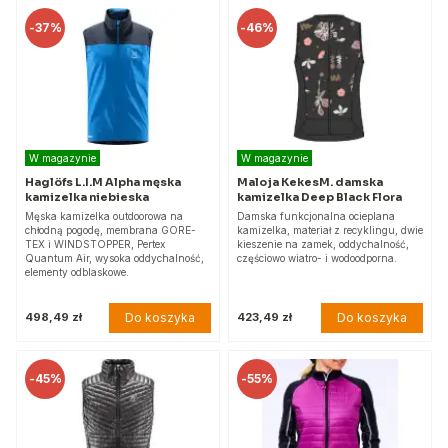
-
37%
-
46%
W magazynie
W magazynie
Haglöfs L.I.M Alpha męska
Maloja KekesM. damska
kamizelka niebieska
kamizelka Deep Black Flora
Męska kamizelka outdoorowa na
Damska funkcjonalna ocieplana
chłodną pogodę, membrana GORE-
kamizelka, materiał z recyklingu, dwie
TEX i WINDSTOPPER, Pertex
kieszenie na zamek, oddychalność,
Quantum Air, wysoka oddychalność,
częściowo wiatro- i wodoodporna.
elementy odblaskowe.
Do koszyka
Do koszyka
498,49 zł
423,49 zł
-
45%
-
55%