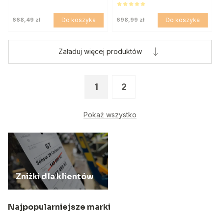
Do koszyka
Do koszyka
668,49 zł
698,99 zł
Załaduj więcej produktów
1
2
Pokaż wszystko
Zniżki dla klientów
Najpopularniejsze marki