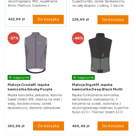
recyklingowany PAD, wypełnienie
SuperDryntex, zamek błyskawiczny
Mimic Platinum Graphene z…
na całej długości z osłoną, 2 boczne…
Do koszyka
432,99 zł
Do koszyka
229,99 zł
-
37%
-
46%
W magazynie
W magazynie
Maloja CrodaM. męska
Maloja SigotM. męska
kamizelka Smoky Purple
kamizelka Deep Black Multi
Męska kamizelka, pakowna, tkanina
Męska funkcjonalna kamizelka,
Speed ​​Stretch WB, odporna na wiatr i
wentylowana, wiatroodporna, 3
wodę, dwukierunkowy zamek
kieszenie na suwak, wykonana z
błyskawiczny, elementy odblaskowe.
recyklingowanego materiału Superfine
Nylon ECO i Thermal Stretch ECO…
Do koszyka
Do koszyka
365,99 zł
466,49 zł