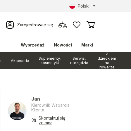
Polski
Zarejestrować się
Wyprzedaż
Nowości
Marki
Z
Suplementy,
Serwis,
dzieckiem
e
Akcesoria
kosmetyki
narzędzia
na
rowerze
Jan
Kierownik Wsparcia
Klienta
Skontaktuj się
ze mną