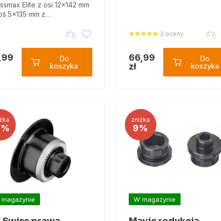
ssmax Elite z osi 12x142 mm
oś 5x135 mm z…
2 oceny
,99
66,99
Do
Do
koszyka
zł
koszyka
żka
zniżka
6%
9%
 magazynie
W magazynie