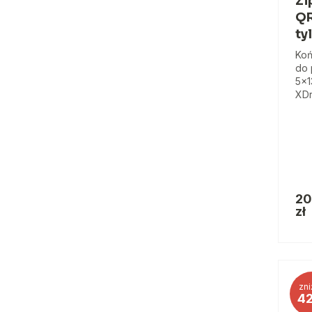
Zi
QR
ty
Koń
do 
5x1
XDr
20
zł
zni
4