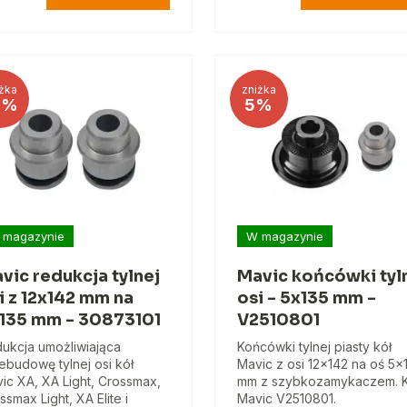
żka
zniżka
0%
5%
 magazynie
W magazynie
vic redukcja tylnej
Mavic końcówki tyl
i z 12x142 mm na
osi - 5x135 mm -
135 mm - 30873101
V2510801
ukcja umożliwiająca
Końcówki tylnej piasty kół
ebudowę tylnej osi kół
Mavic z osi 12x142 na oś 5x
ic XA, XA Light, Crossmax,
mm z szybkozamykaczem. 
ssmax Light, XA Elite i
Mavic V2510801.