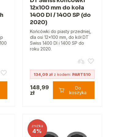
DT Swiss końcówki
12x100 mm do koła
h
1400 DI / 1400 SP (do
2020)
Końcówki do piasty przedniej,
pp
dla osi 12x100 mm, do kół DT
x100
Swiss 1400 DI i 1400 SP do
roku 2020.
134,09 zł
z kodem:
PARTS10
148,99
Do
zł
koszyka
zniżka
4%