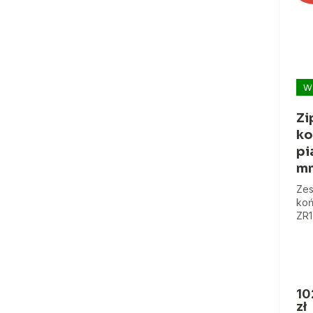
W
Zi
ko
pi
m
Zes
koń
ZR1
10
zł