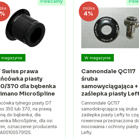
Polecamy
Pol
iżka
zniżka
3%
4%
 magazynie
W magazynie
 Swiss prawa
Cannondale QC117
ńcówka piasty
śruba
0/370 dla bębenka
samowyciągająca +
imano MicroSpline
zaślepka piasty Lef
cówka tylnego piasty DT
Cannondale QC117
ss 350 lub 370, na prawą
samodokręcająca się śruba 
onę do bębenka, dla
zaślepka piasty Lefty to cz
enka MicroSpline, dla osi
rowerowa przeznaczona d
mm, oznaczenie producenta
mocowania i ochrony piasty
A00100S7912S.
Lefty.