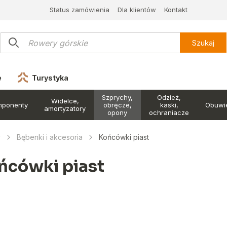
Status zamówienia
Dla klientów
Kontakt
Szukaj
e
Turystyka
Szprychy,
Odzież,
Widelce,
mponenty
obręcze,
kaski,
Obuwi
amortyzatory
opony
ochraniacze
y
Bębenki i akcesoria
Końcówki piast
ńcówki piast