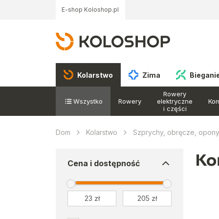
E-shop Koloshop.pl
Kolarstwo
Zima
Biegani
Rowery
Wszystko
Rowery
elektryczne
Ko
i części
Dom
Kolarstwo
Szprychy, obręcze, opon
Ko
Cena i dostępność