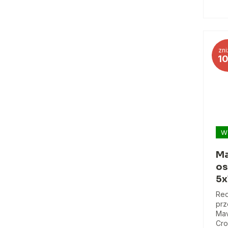
zni
1
W
Ma
os
5x
Red
prz
Mav
Cro