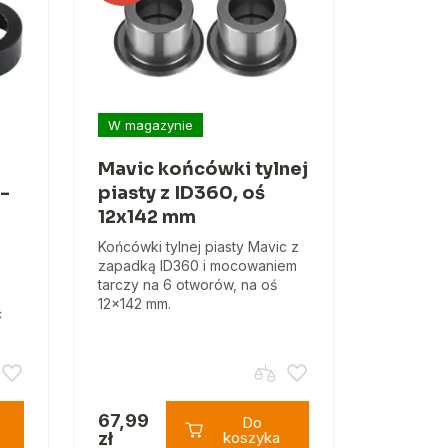
W magazynie
Mavic końcówki tylnej
 -
piasty z ID360, oś
12x142 mm
Końcówki tylnej piasty Mavic z
zapadką ID360 i mocowaniem
tarczy na 6 otworów, na oś
12x142 mm.
c
67,99
Do
zł
koszyka