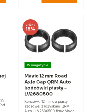
zniżka
18%
W magazynie
nej
Mavic 12 mm Road
Axle Cap QRM Auto
końcówki piasty -
LV2680500
135
Końcówki 12 mm osi piasty
Kod
szosowej z łożyskami QRM
Auto - LV2680500 firmy Mavic.