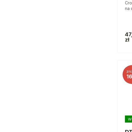
Cro
na 
47
zł
zni
1
W