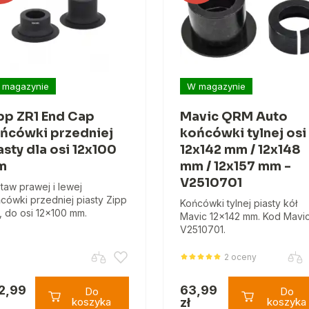
 magazynie
W magazynie
pp ZR1 End Cap
Mavic QRM Auto
ńcówki przedniej
końcówki tylnej osi
asty dla osi 12x100
12x142 mm / 12x148
m
mm / 12x157 mm -
V2510701
taw prawej i lewej
cówki przedniej piasty Zipp
Końcówki tylnej piasty kół
, do osi 12x100 mm.
Mavic 12x142 mm. Kod Mavi
V2510701.
2 oceny
2,99
63,99
Do
Do
koszyka
zł
koszyka