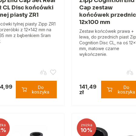
pp End Cap Set Rear
Zipp Cognition End
 CL Disc końcówki
Cap zestaw
lnej piasty ZR1
końcówek przednic
12x100 mm
cówki tylnej piasty Zipp ZR1
przeróbki z 12x142 mm na
Zestaw końcówek prawa +
35 mm z bębenkiem Sram
lewa, do przednich piast Zi
.
Cognition Disc CL, na oś 12
mm, matowe czarne
wykończenie.
4,99
141,49
Do
Do
koszyka
zł
koszyka
żka
zniżka
2%
10%