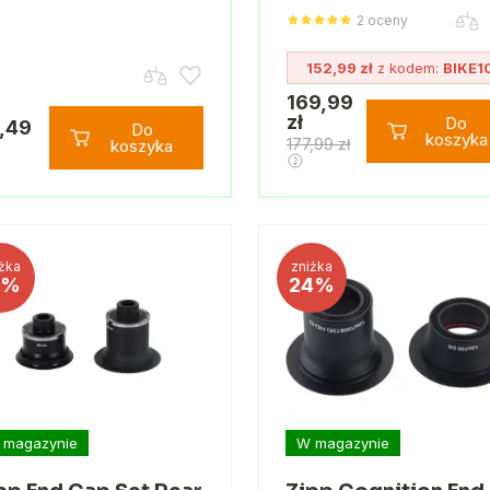
2 oceny
152,99 zł
z kodem:
BIKE1
169,99
zł
Do
,49
Do
koszyka
177,99 zł
koszyka
żka
zniżka
7%
24%
 magazynie
W magazynie