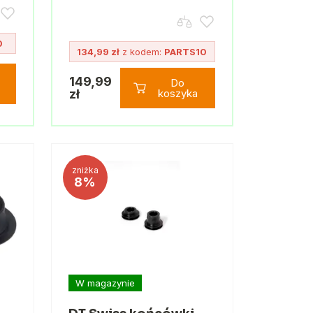
0
134,99 zł
z kodem:
PARTS10
149,99
Do
zł
koszyka
zniżka
8%
W magazynie