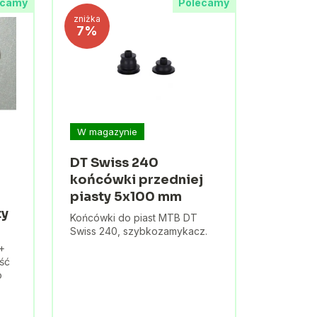
ecamy
Polecamy
zniżka
7%
W magazynie
DT Swiss 240
końcówki przedniej
piasty 5x100 mm
ty
Końcówki do piast MTB DT
Swiss 240, szybkozamykacz.
+
ęść
o