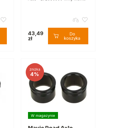
43,49
Do
zł
koszyka
zniżka
4%
W magazynie