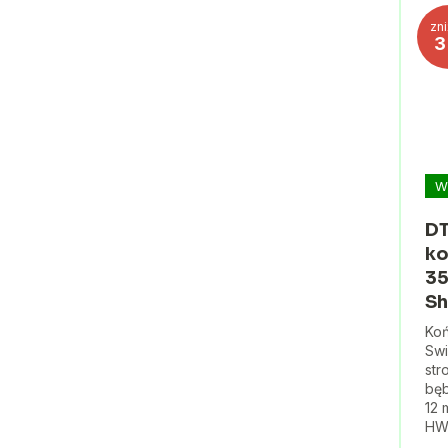
zn
W
DT
ko
35
Sh
Koń
Swi
str
bęb
12 
HW