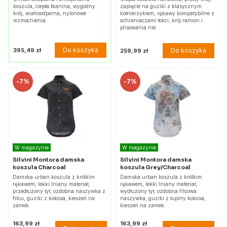
koszula, ciepła tkanina, wygodny
zapięcie na guziki z klasycznym
krój, wiatroodporna, nylonowe
kołnierzykiem, rękawy kompatybilne z
wzmocnienia.
ochraniaczami łokci, krój ramion i
plisowania nie…
Do koszyka
395,49 zł
Do koszyka
259,99 zł
-
7%
-
7%
W magazynie
W magazynie
Silvini Montora damska
Silvini Montora damska
koszula Charcoal
koszula Grey/Charcoal
Damska urban koszula z krótkim
Damska urban koszula z krótkim
rękawem, lekki lniany materiał,
rękawem, lekki lniany materiał,
przedłużony tył, ozdobna naszywka z
wydłużony tył, ozdobna filcowa
filcu, guziki z kokosa, kieszeń na
naszywka, guziki z łupiny kokosa,
zamek.
kieszeń na zamek.
163,99 zł
163,99 zł