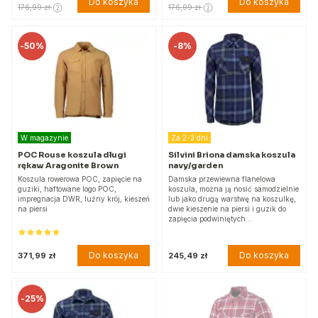
Do koszyka
Do koszyka
176,99 zł
176,99 zł
-
50%
-
8%
W magazynie
Za 2-3 dni
POC Rouse koszula długi
Silvini Briona damska koszula
rękaw Aragonite Brown
navy/garden
Koszula rowerowa POC, zapięcie na
Damska przewiewna flanelowa
guziki, haftowane logo POC,
koszula, można ją nosić samodzielnie
impregnacja DWR, luźny krój, kieszeń
lub jako drugą warstwę na koszulkę,
na piersi
dwie kieszenie na piersi i guzik do
zapięcia podwiniętych…
Do koszyka
Do koszyka
371,99 zł
245,49 zł
-
25%