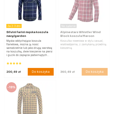
Za 2-3 dni
Na żądanie
Silvini Farini męska koszula
Alpinestars Whistler Wind
navy/garden
Block koszula Maroon
Męska oddychająca koszula
Koszulka rowerowa w stylu casual,
flanelowa, można ją nosić
wiatroodporna, z zamykaną przednią
samodzielnie lub jako drugą warstwę
kieszenią.
na koszulkę, dwie kieszenie na piersi
i guzik do zapięcia podwiniętych…
Do koszyka
Do koszyka
200,49 zł
360,49 zł
-
19%