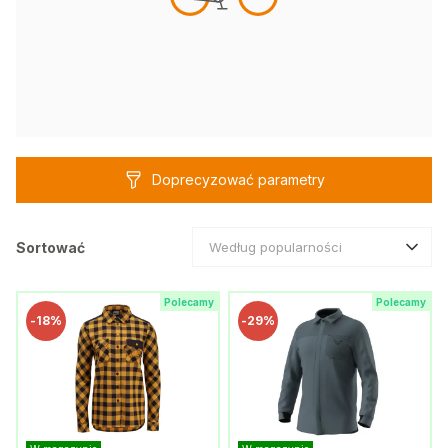
Doprecyzować parametry
Sortować
Według popularności
Polecamy
Polecamy
-
18%
-
29%