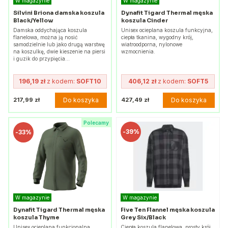
W magazynie
W magazynie
Silvini Briona damska koszula
Dynafit Tigard Thermal męska
Black/Yellow
koszula Cinder
Damska oddychająca koszula
Unisex ocieplana koszula funkcyjna,
flanelowa, można ją nosić
ciepła tkanina, wygodny krój,
samodzielnie lub jako drugą warstwę
wiatroodporna, nylonowe
na koszulkę, dwie kieszenie na piersi
wzmocnienia.
i guzik do przypięcia…
196,19 zł
z kodem:
SOFT10
406,12 zł
z kodem:
SOFT5
Do koszyka
Do koszyka
217,99 zł
427,49 zł
Polecamy
-
39%
-
33%
W magazynie
W magazynie
Dynafit Tigard Thermal męska
Five Ten Flannel męska koszula
koszula Thyme
Grey Six/Black
Unisex ocieplana funkcjonalna
Ciepła koszula flanelowa, prosty krój,