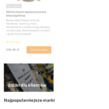
Na żądanie
Silvini Farini męska koszula
black/yellow
Męska oddychająca koszula
flanelowa, można ją nosić
samodzielnie lub jako drugą warstwę
na koszulkę, dwie kieszenie na piersi
i guzik do przypięcia…
Do koszyka
216,49 zł
Zniżki dla klientów
Najpopularniejsze marki