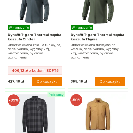
W magazynie
W magazynie
Dynafit Tigard Thermal męska
Dynafit Tigard Thermal męska
koszula Cinder
koszula Thyme
Unisex ocieplana koszula funkcyjna,
Unisex ocieplana funkcjonalna
ciepła tkanina, wygodny krój,
koszula, ciepła tkanina, wygodny
wiatroodporna, nylonowe
krój, wiatroodporna, nylonowe
wzmocnienia.
wzmocnienia.
406,12 zł
z kodem:
SOFT5
Do koszyka
Do koszyka
427,49 zł
395,49 zł
Polecamy
-
50%
-
39%