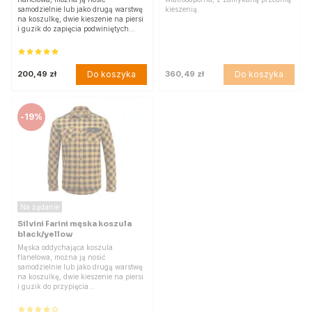
samodzielnie lub jako drugą warstwę
kieszenią.
na koszulkę, dwie kieszenie na piersi
i guzik do zapięcia podwiniętych…
Do koszyka
Do koszyka
200,49 zł
360,49 zł
-
19%
Na żądanie
Silvini Farini męska koszula
black/yellow
Męska oddychająca koszula
flanelowa, można ją nosić
samodzielnie lub jako drugą warstwę
na koszulkę, dwie kieszenie na piersi
i guzik do przypięcia…