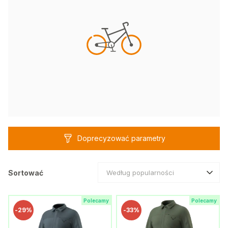
Doprecyzować parametry
Sortować
Według popularności
Polecamy
Polecamy
-
29%
-
33%