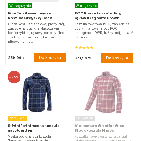
W magazynie
W magazynie
Five Ten Flannel męska
POC Rouse koszula długi
koszula Grey Six/Black
rękaw Aragonite Brown
Ciepła koszula flanelowa, prosty krój,
Koszula rowerowa POC, zapięcie na
zapięcie na guziki z klasycznym
guziki, haftowane logo POC,
kołnierzykiem, rękawy kompatybilne
impregnacja DWR, luźny krój, kieszeń
z ochraniaczami łokci, krój ramion i
na piersi
plisowania nie…
Do koszyka
259,99 zł
Do koszyka
371,99 zł
-
25%
Za 2-3 dni
Na żądanie
Silvini Farini męska koszula
Alpinestars Whistler Wind
navy/garden
Block koszula Maroon
Męska oddychająca koszula
Koszulka rowerowa w stylu casual,
flanelowa, można ją nosić
wiatroodporna, z zamykaną przednią