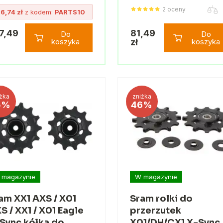
2 oceny
6,74 zł
z kodem:
PARTS10
7,49
81,49
Do
Do
koszyka
zł
koszyka
żka
zniżka
5%
46%
 magazynie
W magazynie
am XX1 AXS / X01
Sram rolki do
S / XX1 / X01 Eagle
przerzutek
Sync kółka do
X01/DH/CX1 X-Sync