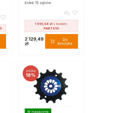
kółek 19 zębów.
1 916,54 zł
z kodem:
5
PARTS10
2 129,49
Do
zł
koszyka
zniżka
18%
W magazynie