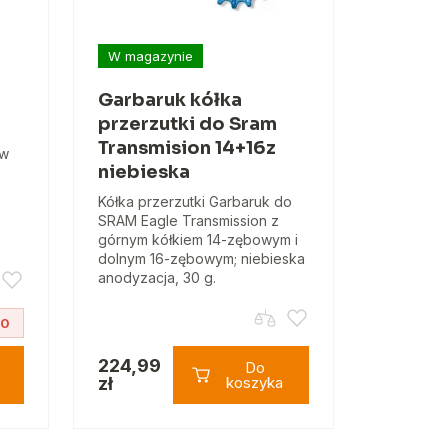
W magazynie
Garbaruk kółka
przerzutki do Sram
Transmision 14+16z
 w
niebieska
Kółka przerzutki Garbaruk do
SRAM Eagle Transmission z
górnym kółkiem 14-zębowym i
dolnym 16-zębowym; niebieska
anodyzacja, 30 g.
10
224,99
Do
zł
koszyka