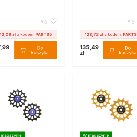
12,09 zł
z kodem:
PARTS5
128,72 zł
z kodem:
PARTS
7,99
135,49
Do
Do
koszyka
zł
koszyka
 magazynie
W magazynie