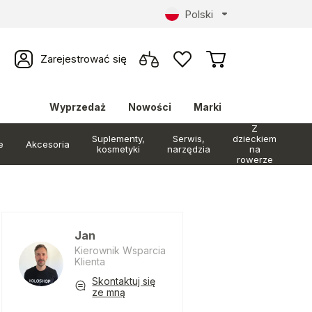
Polski
Zarejestrować się
Wyprzedaż
Nowości
Marki
Z
Suplementy,
Serwis,
dzieckiem
e
Akcesoria
kosmetyki
narzędzia
na
rowerze
Jan
Kierownik Wsparcia
Klienta
Skontaktuj się
ze mną