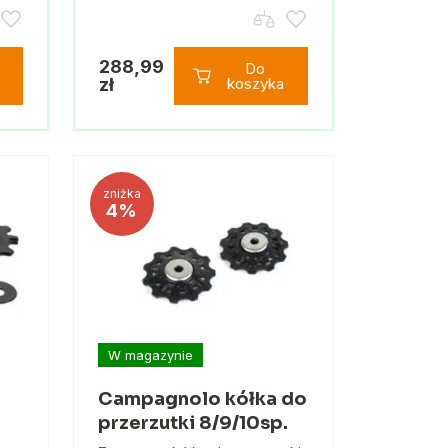
288,99
Do
zł
koszyka
zniżka
4%
W magazynie
Campagnolo kółka do
przerzutki 8/9/10sp.