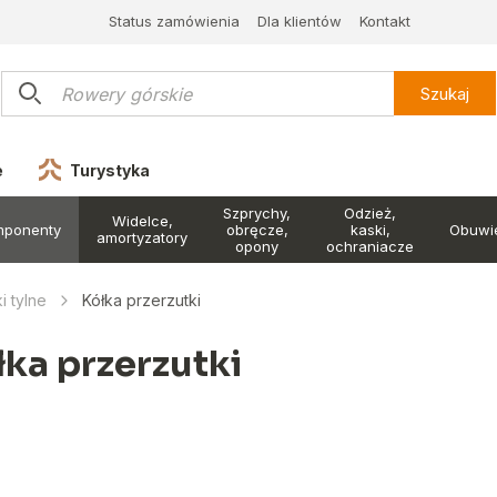
Status zamówienia
Dla klientów
Kontakt
Szukaj
e
Turystyka
Szprychy,
Odzież,
Widelce,
mponenty
obręcze,
kaski,
Obuwi
amortyzatory
opony
ochraniacze
i tylne
Kółka przerzutki
łka przerzutki