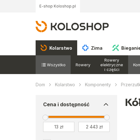
E-shop Koloshop.pl
Kolarstwo
Zima
Biegani
Rowery
Wszystko
Rowery
elektryczne
Ko
i części
Dom
Kolarstwo
Komponenty
Przerzutk
Kó
Cena i dostępność