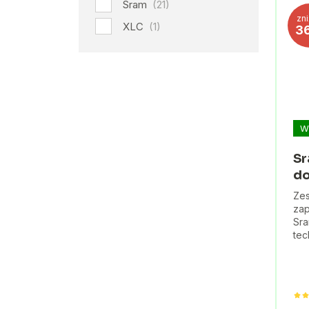
Sram
(21)
zn
XLC
(1)
3
W
Sr
do
Zes
zap
Sra
tec