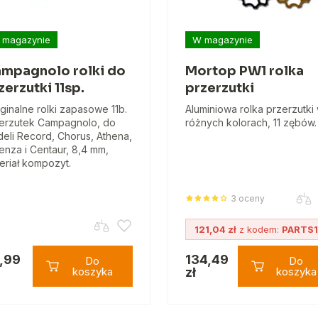
 magazynie
W magazynie
mpagnolo rolki do
Mortop PW1 rolka
zerzutki 11sp.
przerzutki
ginalne rolki zapasowe 11b.
Aluminiowa rolka przerzutki
erzutek Campagnolo, do
różnych kolorach, 11 zębów.
eli Record, Chorus, Athena,
enza i Centaur, 8,4 mm,
eriał kompozyt.
3 oceny
121,04 zł
z kodem:
PARTS
,99
134,49
Do
Do
koszyka
zł
koszyka