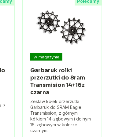
ecamy
Polecamy
W magazynie
do
Garbaruk rolki
przerzutki do Sram
Transmision 14+16z
czarna
Zestaw kółek przerzutki
X.7
Garbaruk do SRAM Eagle
Transmission, z górnym
kółkiem 14-zębowym i dolnym
16-zębowym w kolorze
czarnym.