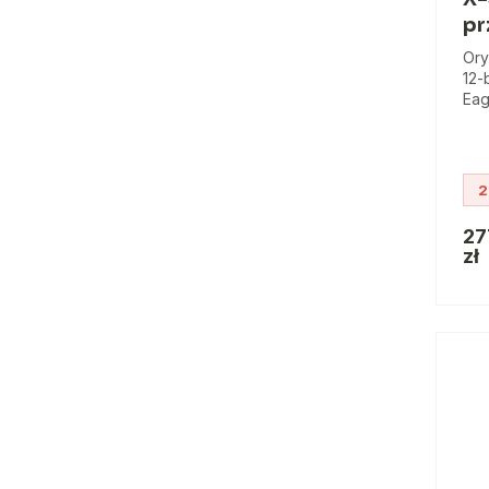
pr
Ory
12-
Eag
2
27
zł