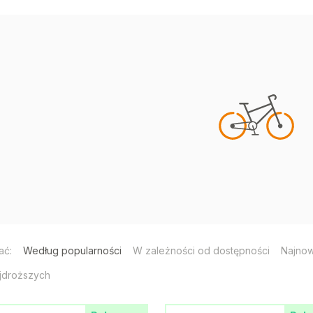
ać:
Według popularności
W zależności od dostępności
Najno
jdroższych