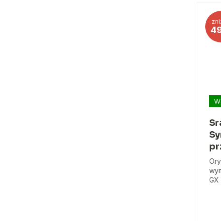
zni
4
W
Sr
Sy
pr
Ory
wym
GX 