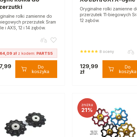
zerzutki
Oryginalne rolki zamienne 
przerzutek 11-biegowych Sr
ginalne rolki zamienne do
12 zębów.
biegowych przerzutek Sram
le i AXS, 12 i 14 zębów.
8 oceny
64,09 zł
z kodem:
PARTS5
7,99
129,99
Do
Do
koszyka
zł
koszyka
zniżka
21%