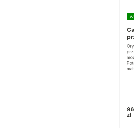
W
Ca
pr
Ory
prz
mod
Pot
mat
96
zł