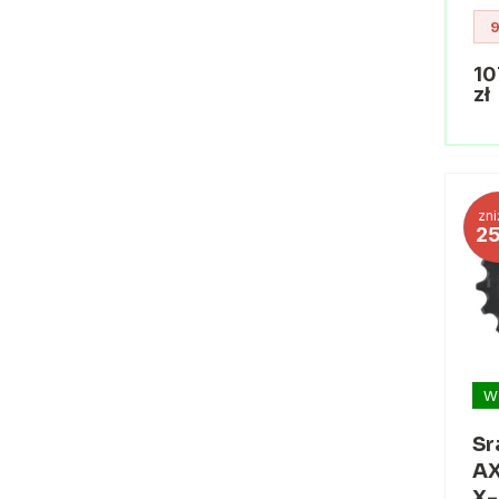
9
10
zł
zni
2
W
Sr
AX
X-