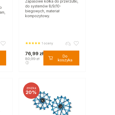
Zapasowe kółka do przerzutki,
do systemów 8/9/10-
do
biegowych, materiał
am,
kompozytowy.
1 oceny
76,99 zł
Do
80,99 zł
koszyka
zniżka
20%