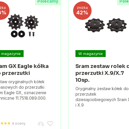
Polecamy
Pol
iżka
zniżka
6%
42%
 magazynie
W magazynie
am GX Eagle kółka
Sram zestaw rolek 
 przerzutki
przerzutki X.9/X.7
10sp.
taw oryginalnych kółek
asowych do przerzutki
Oryginalny zestaw kółek do
m Eagle GX, oznaczenie
przerzutek
hniczne 11.7518.089.000.
dziesięciobiegowych Sram 
i X.9
4 oceny