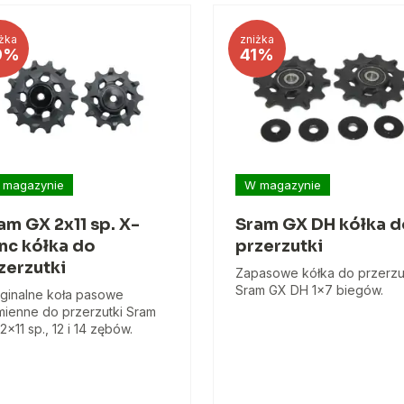
żka
zniżka
9%
41%
 magazynie
W magazynie
am GX 2x11 sp. X-
Sram GX DH kółka d
nc kółka do
przerzutki
zerzutki
Zapasowe kółka do przerzu
Sram GX DH 1x7 biegów.
ginalne koła pasowe
ienne do przerzutki Sram
2x11 sp., 12 i 14 zębów.