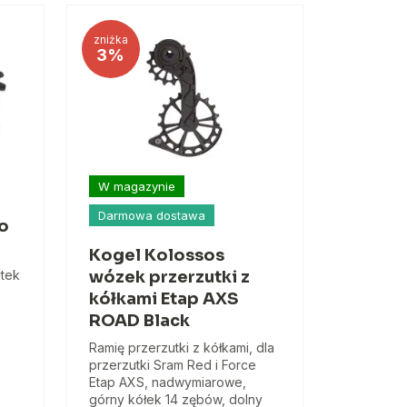
zniżka
3%
W magazynie
Darmowa dostawa
o
Kogel Kolossos
tek
wózek przerzutki z
kółkami Etap AXS
ROAD Black
Ramię przerzutki z kółkami, dla
przerzutki Sram Red i Force
Etap AXS, nadwymiarowe,
górny kółek 14 zębów, dolny