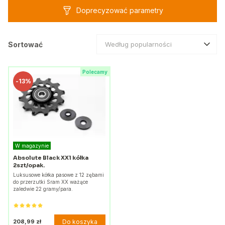
Doprecyzować parametry
Sortować
Według popularności
Polecamy
-
13%
W magazynie
Absolute Black XX1 kółka
2szt/opak.
Luksusowe kółka pasowe z 12 zębami
do przerzutki Sram XX ważące
zaledwie 22 gramy/para.
Do koszyka
208,99 zł