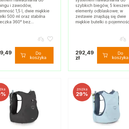
ningu i zawodów,
szybkich biegów, 5 kieszeni
emność 1,5 l, dwie miękkie
elementy odblaskowe; w
elki 500 ml oraz stabilna
zestawie znajdują się dwie
teczka 360° bez…
miękkie butelki o pojemnoś
9,49
292,49
Do
Do
koszyka
zł
koszyka
żka
zniżka
9%
29%