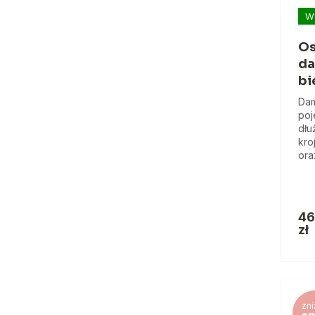
W
Os
da
bi
Dam
poj
dłu
kro
ora
46
zł
zni