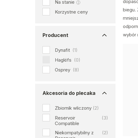
dopaso
Na stanie
biegu.
Korzystne ceny
mniejsz
odporn
wybór 
Producent
Dynafit
(1)
Haglöfs
(0)
Osprey
(8)
Akcesoria do plecaka
Zbiornik wliczony
(2)
Reservoir
(3)
Compatible
Niekompatybilny z
(2)