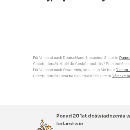
Für Versand nach Deutschland, besuchen Sie bitte
Damen
Chcete doručit zboží do České republiky? Prohlédněte s
Für Versand nach Österreich, besuchen Sie bitte
Damen-L
Chcete doručiť tovar na Slovensko? Pozrite si
Dámske bež
Ponad 20 lat doświadczenia 
kolarstwie