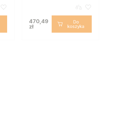
470,49
Do
zł
koszyka