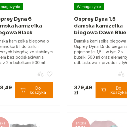
 magazynie
W magazynie
prey Dyna 6
Osprey Dyna 1.5
mska kamizelka
damska kamizelka
egowa Black
biegowa Dawn Blue
ska kamizelka biegowa o
Damska kamizelka biegowa
emności 6 l do trailu i
Osprey Dyna 1.5 do biegani
ższych biegów, ze stabilnym
pojemności 1,5 l, w tym 2 ×
jem bez podskakiwania
butelki 500 ml oraz element
z z 2 × butelkami 500 ml.
odblaskowe z przodu i z tył
8,49
379,49
Do
Do
koszyka
zł
koszyka
żka
zniżka