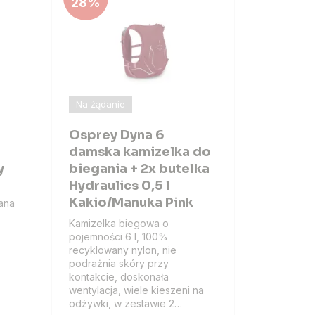
28%
Na żądanie
Osprey Dyna 6
damska kamizelka do
y
biegania + 2x butelka
Hydraulics 0,5 l
Kakio/Manuka Pink
nana
Kamizelka biegowa o
pojemności 6 l, 100%
recyklowany nylon, nie
podrażnia skóry przy
kontakcie, doskonała
wentylacja, wiele kieszeni na
odżywki, w zestawie 2…