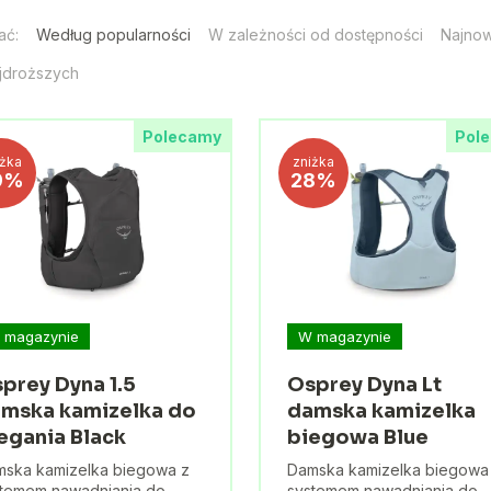
ać:
Według popularności
W zależności od dostępności
Najno
jdroższych
Polecamy
Pol
iżka
zniżka
9%
28%
 magazynie
W magazynie
prey Dyna 1.5
Osprey Dyna Lt
mska kamizelka do
damska kamizelka
egania Black
biegowa Blue
ska kamizelka biegowa z
Damska kamizelka biegowa
temem nawadniania do
systemem nawadniania do