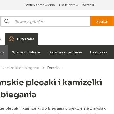
Status zamówienia
Dla klientów
Kontakt
Szukaj
e
Turystyka
rby
Spanie w naturze
Gotowanie i jedzenie
Elektronika
 i kamizelki do biegania
Damskie
mskie plecaki i kamizelki
 biegania
e plecaki i kamizelki do biegania
projektuje się z myślą o