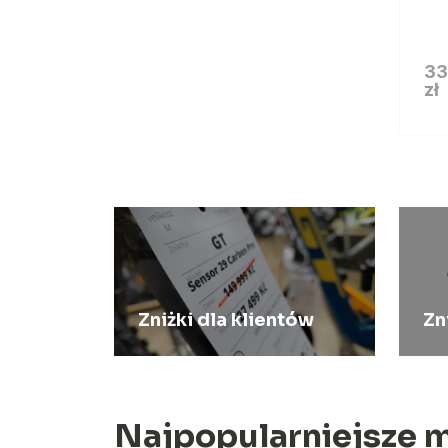
33
zł
Zniżki dla klientów
Zn
Najpopularniejsze m