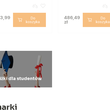
3,99
486,49
Do
Do
koszyka
zł
koszyka
iżki dla studentów
arki