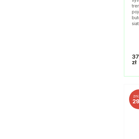
tre
poj
but
sia
37
zł
zni
2