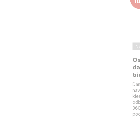
1
Na
Os
da
bi
Dam
naw
kie
odb
360
pod