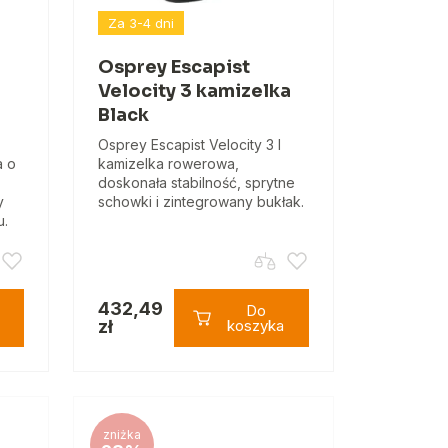
Za 3-4 dni
Osprey Escapist
Velocity 3 kamizelka
Black
Osprey Escapist Velocity 3 l
a o
kamizelka rowerowa,
doskonała stabilność, sprytne
y
schowki i zintegrowany bukłak.
u.
432,49
Do
zł
koszyka
zniżka