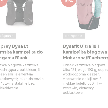
8%
19%
 żądanie
Na żądanie
prey Dyna Lt
Dynafit Ultra 12 l
mska kamizelka do
kamizelka biegowa
egania Black
Mokarosa/Blueberr
ska biegowa kamizelka
Unisex kamizelka biegowa
adniająca z bukłakiem, 5
Ultra 12 l, waga 190 g, odpi
szeniami i elementami
wodoodporna kieszeń,
laskowymi; lekka siateczka
mocowanie do kijków, 2
° trzyma stabilnie bez
miękkie butelki 500 ml w
skakiwania.
zestawie, elementy
odblaskowe.