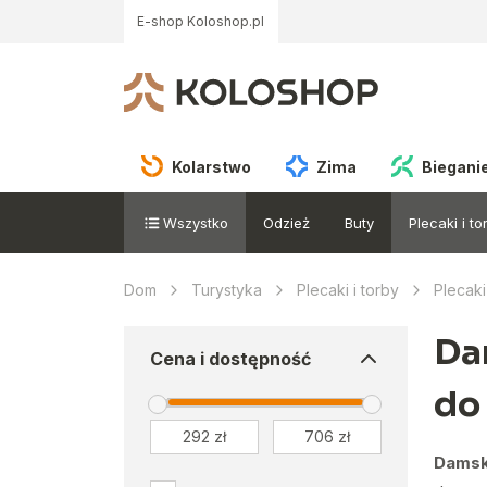
E-shop Koloshop.pl
Kolarstwo
Zima
Biegani
Wszystko
Odzież
Buty
Plecaki i to
Dom
Turystyka
Plecaki i torby
Plecaki
Da
Cena i dostępność
do
Damski