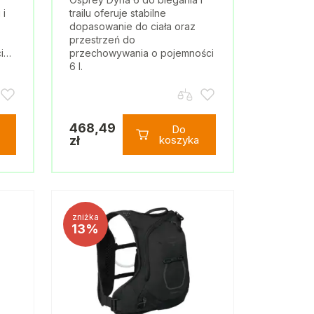
 i
trailu oferuje stabilne
dopasowanie do ciała oraz
przestrzeń do
ci…
przechowywania o pojemności
6 l.
468,49
Do
zł
koszyka
zniżka
13%