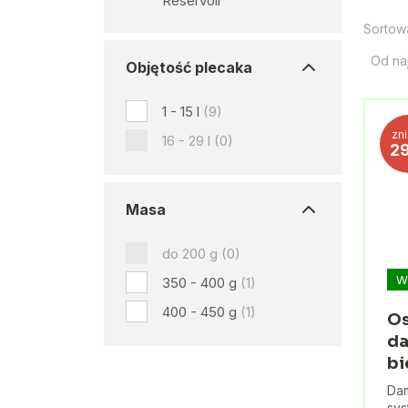
Reservoir
Sortow
Od na
Objętość plecaka
1 - 15 l
(9)
zn
16 - 29 l
(0)
2
Masa
do 200 g
(0)
W
350 - 400 g
(1)
400 - 450 g
(1)
Os
da
bi
Dam
sys