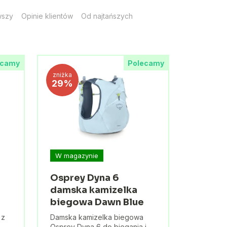
wszy
Opinie klientów
Od najtańszych
ecamy
Polecamy
zniżka
29%
W magazynie
Osprey Dyna 6
damska kamizelka
biegowa Dawn Blue
 z
Damska kamizelka biegowa
Osprey Dyna 6 do biegania i