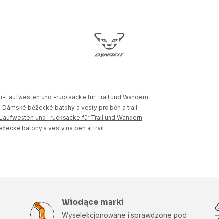
-Laufwesten und -rucksäcke für Trail und Wandern
i
Dámské běžecké batohy a vesty pro běh a trail
aufwesten und -rucksäcke für Trail und Wandern
ecké batohy a vesty na beh aj trail
w
Wiodące marki
Wyselekcjonowane i sprawdzone pod