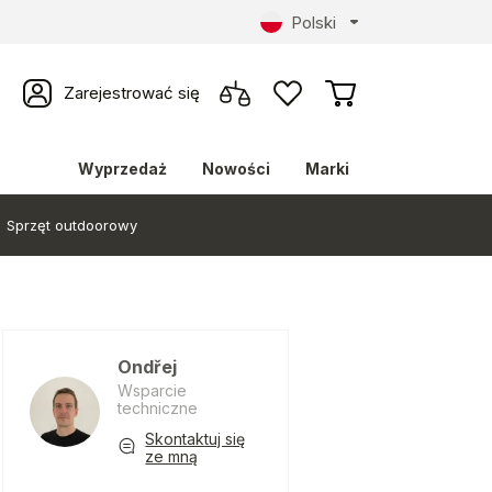
Polski
Zarejestrować się
Wyprzedaż
Nowości
Marki
Sprzęt outdoorowy
Ondřej
Wsparcie
techniczne
Skontaktuj się
ze mną