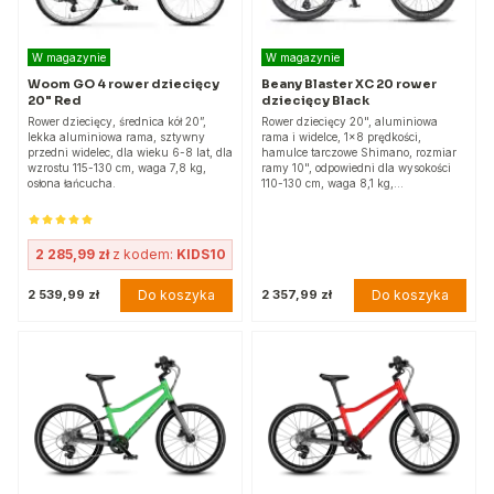
W magazynie
W magazynie
Woom GO 4 rower dziecięcy
Beany Blaster XC 20 rower
20" Red
dziecięcy Black
Rower dziecięcy, średnica kół 20”,
Rower dziecięcy 20", aluminiowa
lekka aluminiowa rama, sztywny
rama i widelce, 1x8 prędkości,
przedni widelec, dla wieku 6-8 lat, dla
hamulce tarczowe Shimano, rozmiar
wzrostu 115-130 cm, waga 7,8 kg,
ramy 10", odpowiedni dla wysokości
osłona łańcucha.
110-130 cm, waga 8,1 kg,…
2 285,99 zł
z kodem:
KIDS10
Do koszyka
Do koszyka
2 539,99 zł
2 357,99 zł