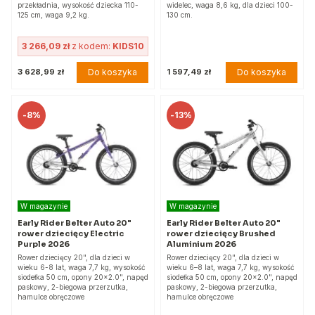
przekładnia, wysokość dziecka 110-
widelec, waga 8,6 kg, dla dzieci 100-
125 cm, waga 9,2 kg.
130 cm.
3 266,09 zł
z kodem:
KIDS10
Do koszyka
Do koszyka
3 628,99 zł
1 597,49 zł
-
8%
-
13%
W magazynie
W magazynie
Early Rider Belter Auto 20"
Early Rider Belter Auto 20"
rower dziecięcy Electric
rower dziecięcy Brushed
Purple 2026
Aluminium 2026
Rower dziecięcy 20", dla dzieci w
Rower dziecięcy 20", dla dzieci w
wieku 6-8 lat, waga 7,7 kg, wysokość
wieku 6–8 lat, waga 7,7 kg, wysokość
siodełka 50 cm, opony 20x2.0", napęd
siodełka 50 cm, opony 20x2.0", napęd
paskowy, 2-biegowa przerzutka,
paskowy, 2-biegowa przerzutka,
hamulce obręczowe
hamulce obręczowe