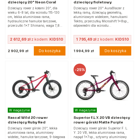
dziecięcy 20" Neon Coral
dziecięcy fioletowy
Dziecięcy rower z kołami 20", dla
Dziecięcy rower 20" AuraBlazer z
wieku 6-8 lat, dla wzrostu 115-130
lekką ramą, dziecięcą geometrią,
cm, lekka aluminiowa rama,
aluminiowym widelcem, hamulcami
hydrauliczne hamulce tarczowe,
Tektro, przerzutką Microshift 1x8sp.,
przerzutki 1x7 Shimano, waga 7,8…
odpowiedni dla wzrostu…
2 612,69 zł
z kodem:
KIDS10
1 795,49 zł
z kodem:
KIDS10
Do koszyka
Do koszyka
2 902,99 zł
1 994,99 zł
-
25%
W magazynie
W magazynie
Rascal Wild 20 rower
Superior F.L.Y. 20 VB dziecięcy
dziecięcy Ruby Red
rower górski Matte Purple
Dziecięcy rower górski 20", lekka
Dziecięcy rower górski Superior F. L.
aluminiowa rama, aluminiowy
Y. 20 VB, lekka aluminiowa rama,
widelec, hamulce tarczowe, 9-biegowa
napęd 1x7sp., sztywny aluminiowy