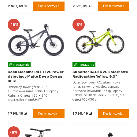
Do koszyka
Do koszyka
2 661,49 zł
2 513,99 zł
-
16%
-
8%
W magazynie
W magazynie
Rock Machine RIFF Tr 20 rower
Superior RACER 20 kolo Matte
dziecięcy Matte Deep Ocean
Radioactive Yellow 9.0"
Blue
Dziecięcy rower XC, aluminiowa
rama, sztywny widelec, osprzęt
Dziecięcy rower górski 20",
Shimano RevoShift 1x7sp., opony
aluminiowa rama 6061-T6, opony
Schwalbe Black Jack 20 x 1.9", dla
Rubena Cheetah 20 × 2,10 i
dzieci 100-130 cm.
przerzutka microSHIFT.
Do koszyka
Do koszyka
1 795,49 zł
1 795,49 zł
-
8%