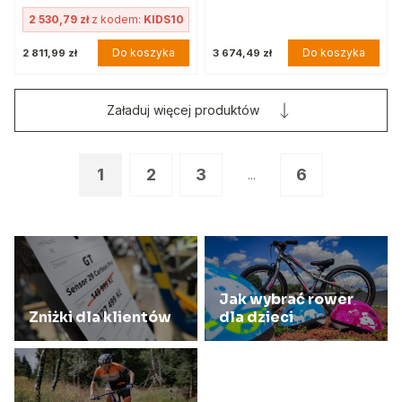
2 530,79 zł
z kodem:
KIDS10
Do koszyka
Do koszyka
2 811,99 zł
3 674,49 zł
Załaduj więcej produktów
1
2
3
6
...
Jak wybrać rower
Zniżki dla klientów
dla dzieci