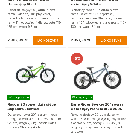
dziecięcy Black
dziecięcy White
Rower dziecięcy 20", aluminiowa
Dziecięcy rower 20", aluminiowa
rama i widelce, 1x8 prędkości,
rama i widelec, 1x8 prędkości,
hamulce tarczowe Shimano, rozmiar
hamulce tarczowe Shimano, rozmiar
ramy 11", odpowiedni dla wzrostu 115-
ramy 10", odpowiedni dla wzrostu 110-
135 cm, waga 9,5 kg,…
130 cm, waga 8,1 kg,…
Do koszyka
Do koszyka
2 902,99 zł
2 357,99 zł
-
8%
W magazynie
W magazynie
Rascal 20 rower dziecięcy
Early Rider Seeker 20" rower
Sapphire Limited
dziecięcy Nordic Blue 2026
Dziecięcy rower 20" z aluminiową
Rower dziecięcy 20", dla dzieci w
ramą, dla wieku 4–7 lat i wzrostu 110–
wieku 6–8 lat, waga 8,8 kg, wysokość
125 cm, waga 7,9 kg, pasek Gates i 3-
siodełka 51 cm, opony 20x2.35", 8-
biegowy Sturmey Archer.
biegowy napęd łańcuchowy, hamulce
tarczowe