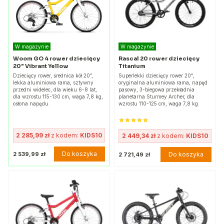
W magazynie
W magazynie
Woom GO 4 rower dziecięcy
Rascal 20 rower dziecięcy
20" Vibrant Yellow
Titanium
Dziecięcy rower, średnica kół 20”,
Superlekki dziecięcy rower 20",
lekka aluminiowa rama, sztywny
oryginalna aluminiowa rama, napęd
przedni widelec, dla wieku 6-8 lat,
pasowy, 3-biegowa przekładnia
dla wzrostu 115-130 cm, waga 7,8 kg,
planetarna Sturmey Archer, dla
osłona napędu.
wzrostu 110-125 cm, waga 7,8 kg.
2 285,99 zł
z kodem:
KIDS10
2 449,34 zł
z kodem:
KIDS10
Do koszyka
2 539,99 zł
Do koszyka
2 721,49 zł