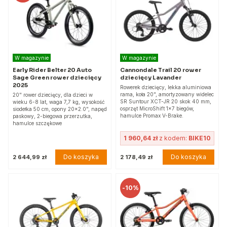
W magazynie
W magazynie
Early Rider Belter 20 Auto
Cannondale Trail 20 rower
Sage Green rower dziecięcy
dziecięcy Lavander
2025
Rowerek dziecięcy, lekka aluminiowa
rama, koła 20", amortyzowany widelec
20" rower dziecięcy, dla dzieci w
SR Suntour XCT-JR 20 skok 40 mm,
wieku 6-8 lat, waga 7,7 kg, wysokość
osprzęt MicroShift 1x7 biegów,
siodełka 50 cm, opony 20x2.0", napęd
hamulce Promax V-Brake.
paskowy, 2-biegowa przerzutka,
hamulce szczękowe
1 960,64 zł
z kodem:
BIKE10
Do koszyka
Do koszyka
2 644,99 zł
2 178,49 zł
-
10%