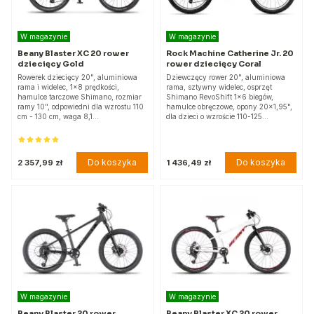
W magazynie
W magazynie
Beany Blaster XC 20 rower
Rock Machine Catherine Jr. 20
dziecięcy Gold
rower dziecięcy Coral
Rowerek dziecięcy 20", aluminiowa
Dziewczęcy rower 20", aluminiowa
rama i widelec, 1x8 prędkości,
rama, sztywny widelec, osprzęt
hamulce tarczowe Shimano, rozmiar
Shimano RevoShift 1x6 biegów,
ramy 10", odpowiedni dla wzrostu 110
hamulce obręczowe, opony 20×1,95",
cm - 130 cm, waga 8,1…
dla dzieci o wzroście 110-125…
Do koszyka
Do koszyka
2 357,99 zł
1 436,49 zł
W magazynie
W magazynie
Beany Blaster 20 rower
Beany Blaster XC 20 rower