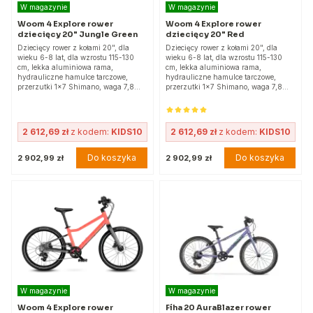
W magazynie
W magazynie
Woom 4 Explore rower
Woom 4 Explore rower
dziecięcy 20" Jungle Green
dziecięcy 20" Red
Dziecięcy rower z kołami 20", dla
Dziecięcy rower z kołami 20", dla
wieku 6-8 lat, dla wzrostu 115-130
wieku 6-8 lat, dla wzrostu 115-130
cm, lekka aluminiowa rama,
cm, lekka aluminiowa rama,
hydrauliczne hamulce tarczowe,
hydrauliczne hamulce tarczowe,
przerzutki 1x7 Shimano, waga 7,8…
przerzutki 1x7 Shimano, waga 7,8…
2 612,69 zł
z kodem:
KIDS10
2 612,69 zł
z kodem:
KIDS10
Do koszyka
Do koszyka
2 902,99 zł
2 902,99 zł
W magazynie
W magazynie
Woom 4 Explore rower
Fíha 20 AuraBlazer rower