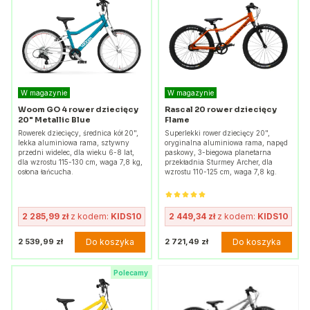
W magazynie
W magazynie
Woom GO 4 rower dziecięcy
Rascal 20 rower dziecięcy
20" Metallic Blue
Flame
Rowerek dziecięcy, średnica kół 20",
Superlekki rower dziecięcy 20",
lekka aluminiowa rama, sztywny
oryginalna aluminiowa rama, napęd
przedni widelec, dla wieku 6-8 lat,
paskowy, 3-biegowa planetarna
dla wzrostu 115-130 cm, waga 7,8 kg,
przekładnia Sturmey Archer, dla
osłona łańcucha.
wzrostu 110-125 cm, waga 7,8 kg.
2 285,99 zł
z kodem:
KIDS10
2 449,34 zł
z kodem:
KIDS10
Do koszyka
Do koszyka
2 539,99 zł
2 721,49 zł
Polecamy