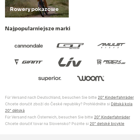
Rowery pokazowe
Najpopularniejsze marki
Für Versand nach Deutschland, besuchen Sie bitte
20" Kinderfahrräder
Chcete doručit zboží do České republiky? Prohlédněte si
Dětská kola
20" dětská
Für Versand nach Österreich, besuchen Sie bitte
20" Kinderfahrräder
Chcete doručiť tovar na Slovensko? Pozrite si
20" detské bicykle