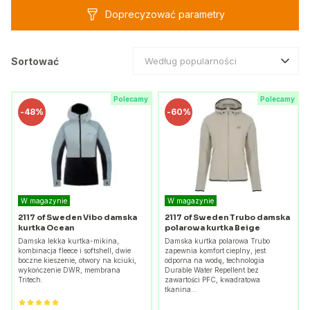
Doprecyzować parametry
Sortować
Według popularności
Polecamy
Polecamy
-
48%
-
60%
W magazynie
W magazynie
2117 of Sweden Vibo damska
2117 of Sweden Trubo damska
kurtka Ocean
polarowa kurtka Beige
Damska lekka kurtka-mikina,
Damska kurtka polarowa Trubo
kombinacja fleece i softshell, dwie
zapewnia komfort cieplny, jest
boczne kieszenie, otwory na kciuki,
odporna na wodę, technologia
wykończenie DWR, membrana
Durable Water Repellent bez
Tritech.
zawartości PFC, kwadratowa
tkanina…