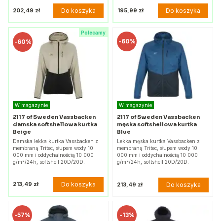
Do koszyka
Do koszyka
202,49 zł
195,99 zł
Polecamy
-
60%
-
60%
W magazynie
W magazynie
2117 of Sweden Vassbacken
2117 of Sweden Vassbacken
damska softshellowa kurtka
męska softshellowa kurtka
Beige
Blue
Damska lekka kurtka Vassbacken z
Lekka męska kurtka Vassbacken z
membraną Tritec, słupem wody 10
membraną Tritec, słupem wody 10
000 mm i oddychalnością 10 000
000 mm i oddychalnością 10 000
g/m²/24h, softshell 20D/20D.
g/m²/24h, softshell 20D/20D.
Do koszyka
213,49 zł
Do koszyka
213,49 zł
-
57%
-
13%