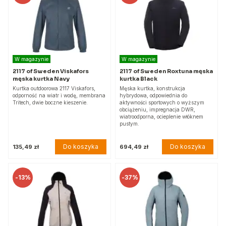
W magazynie
W magazynie
2117 of Sweden Viskafors
2117 of Sweden Roxtuna męska
męska kurtka Navy
kurtka Black
Kurtka outdoorowa 2117 Viskafors,
Męska kurtka, konstrukcja
odporność na wiatr i wodę, membrana
hybrydowa, odpowiednia do
Tritech, dwie boczne kieszenie.
aktywności sportowych o wyższym
obciążeniu, impregnacja DWR,
wiatroodporna, ocieplenie włóknem
pustym.
Do koszyka
Do koszyka
135,49 zł
694,49 zł
-
13%
-
37%