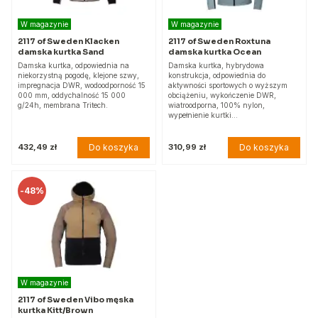
W magazynie
W magazynie
2117 of Sweden Klacken
2117 of Sweden Roxtuna
damska kurtka Sand
damska kurtka Ocean
Damska kurtka, odpowiednia na
Damska kurtka, hybrydowa
niekorzystną pogodę, klejone szwy,
konstrukcja, odpowiednia do
impregnacja DWR, wodoodporność 15
aktywności sportowych o wyższym
000 mm, oddychalność 15 000
obciążeniu, wykończenie DWR,
g/24h, membrana Tritech.
wiatroodporna, 100% nylon,
wypełnienie kurtki…
Do koszyka
Do koszyka
432,49 zł
310,99 zł
-
48%
W magazynie
2117 of Sweden Vibo męska
kurtka Kitt/Brown