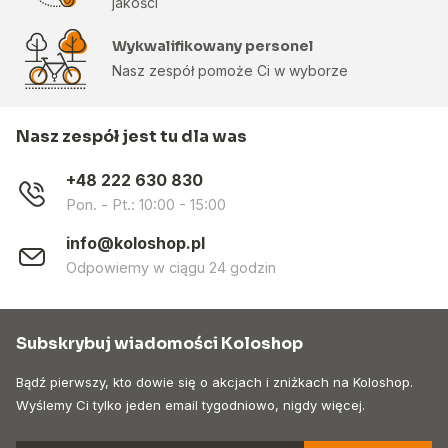
jakości
Wykwalifikowany personel
Nasz zespół pomoże Ci w wyborze
Nasz zespół jest tu dla was
+48 222 630 830
Pon. - Pt.: 10:00 - 15:00
info@koloshop.pl
Odpowiemy w ciągu 24 godzin
Subskrybuj wiadomości Koloshop
Bądź pierwszy, kto dowie się o akcjach i zniżkach na Koloshop.
Wyślemy Ci tylko jeden email tygodniowo, nigdy więcej.