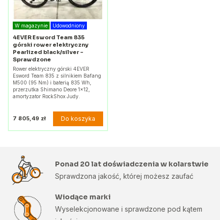
W magazynie
Udowodniony
4EVER Esword Team 835
górski rower elektryczny
Pearlized black/silver -
Sprawdzone
Rower elektryczny górski 4EVER
Esword Team 835 z silnikiem Bafang
M500 (95 Nm) i baterią 835 Wh,
przerzutka Shimano Deore 1×12,
amortyzator RockShox Judy.
Do koszyka
7 805,49 zł
Ponad 20 lat doświadczenia w kolarstwie
Sprawdzona jakość, której możesz zaufać
Wiodące marki
Wyselekcjonowane i sprawdzone pod kątem