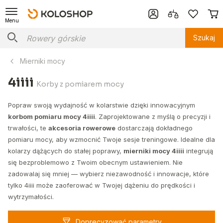
Menu
Szukaj
Mierniki mocy
4iiii
Korby z pomiarem mocy
Popraw swoją wydajność w kolarstwie dzięki innowacyjnym
korbom pomiaru mocy 4iiii
. Zaprojektowane z myślą o precyzji i
trwałości, te
akcesoria rowerowe
dostarczają dokładnego
pomiaru mocy, aby wzmocnić Twoje sesje treningowe. Idealne dla
kolarzy dążących do stałej poprawy,
mierniki mocy 4iiii
integrują
się bezproblemowo z Twoim obecnym ustawieniem. Nie
zadowalaj się mniej — wybierz niezawodność i innowacje, które
tylko 4iiii może zaoferować w Twojej dążeniu do prędkości i
wytrzymałości.
Doprecyzować parametry