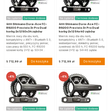
Na żądanie
Darmowa dostawa
Na żądanie
Darmowa dostawa
4iiii Shimano Dura-Ace FC-
4iiii Shimano Dura-Ace FC-
R9200 Precisio 3+ Pro Dual
R9200 Precisio 3+ Pro Dual
korby 2x12 50x34 zębów
korby 2x12 54x40 zębów
Miernik mocy dla obu korb,
Miernik mocy dla obu korb,
kompatybilny z ANT+ i Bluetooth 5.0,
kompatybilny z ANT+ i Bluetooth 5.0,
wodoodporność, precyzyjny pomiar,
wodoodporność, dokładny pomiar,
czas pracy do 550 h, FC-R9200
żywotność do 550 h, FC-R9200 korby
szosowe korby 2x12 sp. 50x34…
szosowe 2x12 sp. 54x40 zębów.
Do koszyka
Do koszyka
5 712,99 zł
5 712,99 zł
-
4%
-
4%
Na żądanie
Darmowa dostawa
Na żądanie
Darmowa dostawa