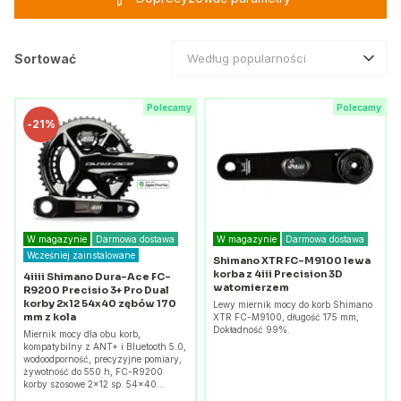
Sortować
Według popularności
Polecamy
Polecamy
-
21%
W magazynie
Darmowa dostawa
W magazynie
Darmowa dostawa
Wcześniej zainstalowane
Shimano XTR FC-M9100 lewa
korba z 4iii Precision 3D
4iiii Shimano Dura-Ace FC-
watomierzem
R9200 Precisio 3+ Pro Dual
korby 2x12 54x40 zębów 170
Lewy miernik mocy do korb Shimano
mm z kola
XTR FC-M9100, długość 175 mm,
Dokładność 99%.
Miernik mocy dla obu korb,
kompatybilny z ANT+ i Bluetooth 5.0,
wodoodporność, precyzyjne pomiary,
żywotność do 550 h, FC-R9200
korby szosowe 2x12 sp. 54x40…