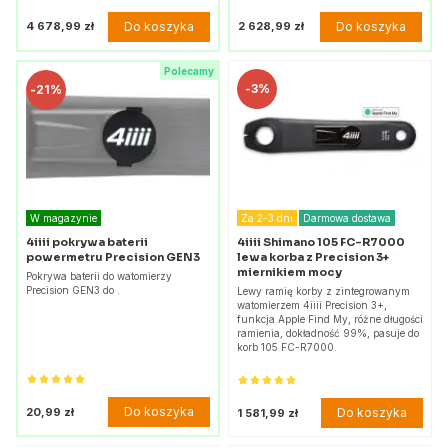
Do koszyka
Do koszyka
4 678,99 zł
2 628,99 zł
Polecamy
-
3%
-
21%
W magazynie
Za 2-3 dni
Darmowa dostawa
4iiii pokrywa baterii
4iiii Shimano 105 FC-R7000
powermetru Precision GEN3
lewa korba z Precision 3+
miernikiem mocy
Pokrywa baterii do watomierzy
Precision GEN3 do .
Lewy ramię korby z zintegrowanym
watomierzem 4iiii Precision 3+,
funkcja Apple Find My, różne długości
ramienia, dokładność 99%, pasuje do
korb 105 FC-R7000.
Do koszyka
20,99 zł
Do koszyka
1 581,99 zł