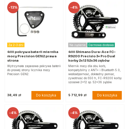
-
13%
-
4%
Za 2-3 dni
Na żądanie
Darmowa dostawa
4iiii pokrywa baterii miernika
4iiii Shimano Dura-Ace FC-
mocy Precision GEN2 prawa
R9200 Precisio 3+ Pro Dual
strona
korby 2x12 52x36 zębów
Wytrzymała zapasowa pokrywa baterii
Miernik mocy dla obu korb,
do prawej strony licznika mocy
kompatybilny z ANT+ i Bluetooth 5.0,
Precision GEN2.
wodoodporność, dokładny pomiar,
żywotność do 550 h, FC-R9200 korby
szosowe 2x12 sp. 52x36 zębów.
Do koszyka
Do koszyka
38,49 zł
5 712,99 zł
-
4%
-
4%