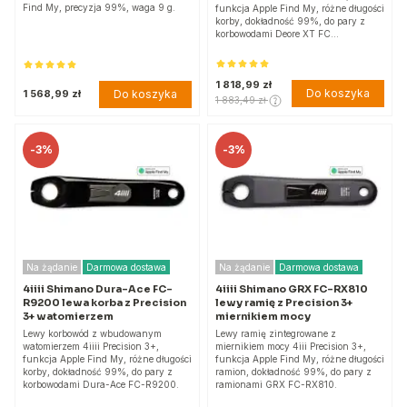
Find My, precyzja 99%, waga 9 g.
funkcja Apple Find My, różne długości
korby, dokładność 99%, do pary z
korbowodami Deore XT FC…
1 818,99 zł
Do koszyka
Do koszyka
1 568,99 zł
1 883,49 zł
-
3%
-
3%
Na żądanie
Darmowa dostawa
Na żądanie
Darmowa dostawa
4iiii Shimano Dura-Ace FC-
4iiii Shimano GRX FC-RX810
R9200 lewa korba z Precision
lewy ramię z Precision 3+
3+ watomierzem
miernikiem mocy
Lewy korbowód z wbudowanym
Lewy ramię zintegrowane z
watomierzem 4iiii Precision 3+,
miernikiem mocy 4iii Precision 3+,
funkcja Apple Find My, różne długości
funkcja Apple Find My, różne długości
korby, dokładność 99%, do pary z
ramion, dokładność 99%, do pary z
korbowodami Dura-Ace FC-R9200.
ramionami GRX FC-RX810.