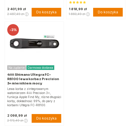
2 401,99 zł
1 818,99 zł
Do koszyka
Do koszyka
2 487,49 zł
1 883,49 zł
-
3%
Na żądanie
Darmowa dostawa
4iiii Shimano Ultegra FC-
R8100 lewa korba z Precision
3+ miernikiem mocy
Lewa korba z zintegrowanym
watomierzem 4iiii Precision 3+,
funkcja Apple Find My, różne długości
korby, dokładność 99%, do pary z
korbami Ultegra FC-R8100.
2 098,99 zł
Do koszyka
2 173,49 zł