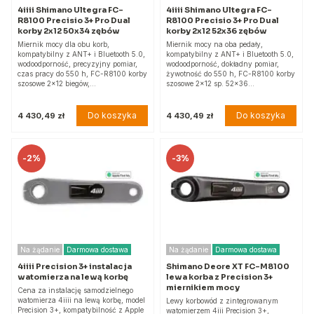
4iiii Shimano Ultegra FC-
4iiii Shimano Ultegra FC-
R8100 Precisio 3+ Pro Dual
R8100 Precisio 3+ Pro Dual
korby 2x12 50x34 zębów
korby 2x12 52x36 zębów
Miernik mocy dla obu korb,
Miernik mocy na oba pedały,
kompatybilny z ANT+ i Bluetooth 5.0,
kompatybilny z ANT+ i Bluetooth 5.0,
wodoodporność, precyzyjny pomiar,
wodoodporność, dokładny pomiar,
czas pracy do 550 h, FC-R8100 korby
żywotność do 550 h, FC-R8100 korby
szosowe 2x12 biegów,…
szosowe 2x12 sp. 52x36…
Do koszyka
Do koszyka
4 430,49 zł
4 430,49 zł
-
2%
-
3%
Na żądanie
Darmowa dostawa
Na żądanie
Darmowa dostawa
4iiii Precision 3+ instalacja
Shimano Deore XT FC-M8100
watomierza na lewą korbę
lewa korba z Precision 3+
miernikiem mocy
Cena za instalację samodzielnego
watomierza 4iiii na lewą korbę, model
Lewy korbowód z zintegrowanym
Precision 3+, kompatybilność z Apple
watomierzem 4iii Precision 3+,