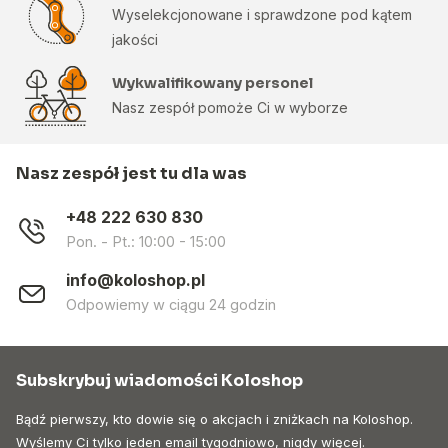
Wyselekcjonowane i sprawdzone pod kątem
jakości
Wykwalifikowany personel
Nasz zespół pomoże Ci w wyborze
Nasz zespół jest tu dla was
+48 222 630 830
Pon. - Pt.: 10:00 - 15:00
info@koloshop.pl
Odpowiemy w ciągu 24 godzin
Subskrybuj wiadomości Koloshop
Bądź pierwszy, kto dowie się o akcjach i zniżkach na Koloshop.
Wyślemy Ci tylko jeden email tygodniowo, nigdy więcej.