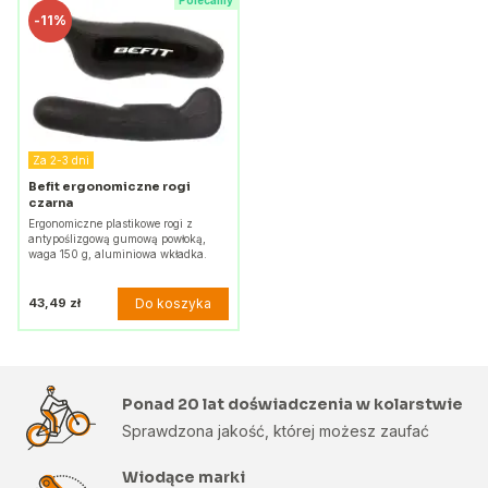
Polecamy
-
11%
Za 2-3 dni
Befit ergonomiczne rogi
czarna
Ergonomiczne plastikowe rogi z
antypoślizgową gumową powłoką,
waga 150 g, aluminiowa wkładka.
Do koszyka
43,49 zł
Ponad 20 lat doświadczenia w kolarstwie
Sprawdzona jakość, której możesz zaufać
Wiodące marki