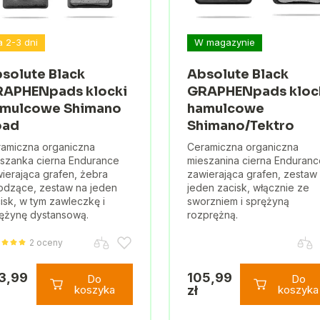
a 2-3 dni
W magazynie
solute Black
Absolute Black
APHENpads klocki
GRAPHENpads kloc
mulcowe Shimano
hamulcowe
oad
Shimano/Tektro
amiczna organiczna
Ceramiczna organiczna
szanka cierna Endurance
mieszanina cierna Enduranc
ierająca grafen, żebra
zawierająca grafen, zestaw
odzące, zestaw na jeden
jeden zacisk, włącznie ze
isk, w tym zawleczkę i
sworzniem i sprężyną
ężynę dystansową.
rozprężną.
2 oceny
3,99
105,99
Do
Do
koszyka
zł
koszyka