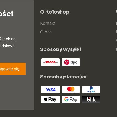
ości
O Koloshop
Kontakt
O nas
iżkach na
godniowo,
Sposoby wysyłki
ogować się
Sposoby płatności