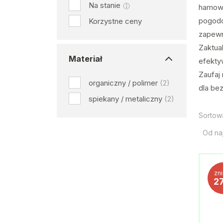
Na stanie
hamowa
pogodo
Korzystne ceny
zapewn
Zaktua
Materiał
efekty
Zaufaj
organiczny / polimer
(2)
dla bez
spiekany / metaliczny
(2)
Sortow
Od na
zn
2