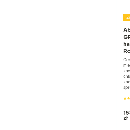
Z
Ab
GR
ha
R
Cer
mie
zaw
chł
zac
spr
15
zł