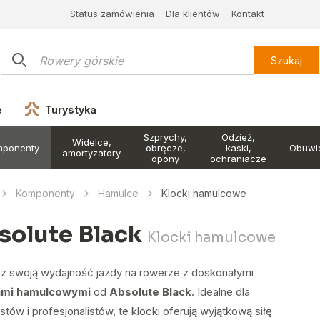
Status zamówienia
Dla klientów
Kontakt
Szukaj
e
Turystyka
Szprychy,
Odzież,
Widelce,
mponenty
obręcze,
kaski,
Obuwi
amortyzatory
opony
ochraniacze
Komponenty
Hamulce
Klocki hamulcowe
solute Black
Klocki hamulcowe
z swoją wydajność jazdy na rowerze z doskonałymi
ami hamulcowymi
od
Absolute Black
. Idealne dla
stów i profesjonalistów, te klocki oferują wyjątkową siłę