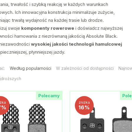
nia, trwałość i szybką reakcję w każdych warunkach
wych. Ich innowacyjna konstrukcja minimalizuje zużycie,
iając trwałą wydajność na każdej trasie lub drodze.
lizuj swoje
komponenty rowerowe
i doświadcz najwyższej
wności hamowania z niezrównaną jakością Absolute Black.
 niezawodności
wysokiej jakości technologii hamulcowej
pieczniejszej, płynniejszej jazdy.
ać:
Według popularności
W zależności od dostępności
Najno
jdroższych
Polecamy
Pol
iżka
zniżka
7%
16%