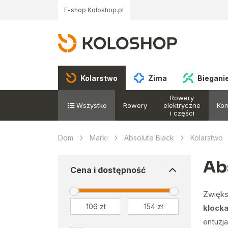
E-shop Koloshop.pl
Kolarstwo
Zima
Biegani
Rowery
Wszystko
Rowery
elektryczne
Ko
i części
Dom
Marki
Absolute Black
Kolarstwo
Ab
Cena i dostępność
Zwięks
klock
entuzja