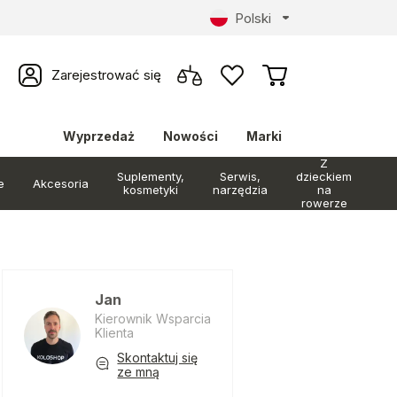
Polski
Zarejestrować się
Wyprzedaż
Nowości
Marki
Z
Suplementy,
Serwis,
dzieckiem
e
Akcesoria
kosmetyki
narzędzia
na
rowerze
Jan
Kierownik Wsparcia
Klienta
Skontaktuj się
ze mną