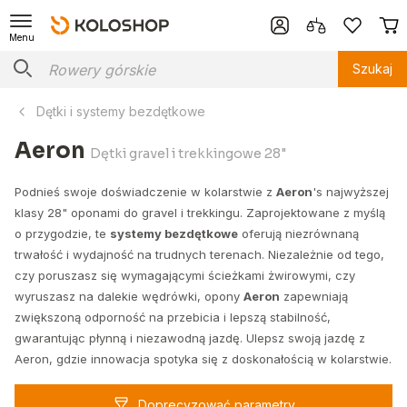
Menu
Szukaj
Dętki i systemy bezdętkowe
Aeron
Dętki gravel i trekkingowe 28"
Podnieś swoje doświadczenie w kolarstwie z
Aeron
's najwyższej
klasy 28" oponami do gravel i trekkingu. Zaprojektowane z myślą
o przygodzie, te
systemy bezdętkowe
oferują niezrównaną
trwałość i wydajność na trudnych terenach. Niezależnie od tego,
czy poruszasz się wymagającymi ścieżkami żwirowymi, czy
wyruszasz na dalekie wędrówki, opony
Aeron
zapewniają
zwiększoną odporność na przebicia i lepszą stabilność,
gwarantując płynną i niezawodną jazdę. Ulepsz swoją jazdę z
Aeron, gdzie innowacja spotyka się z doskonałością w kolarstwie.
Doprecyzować parametry