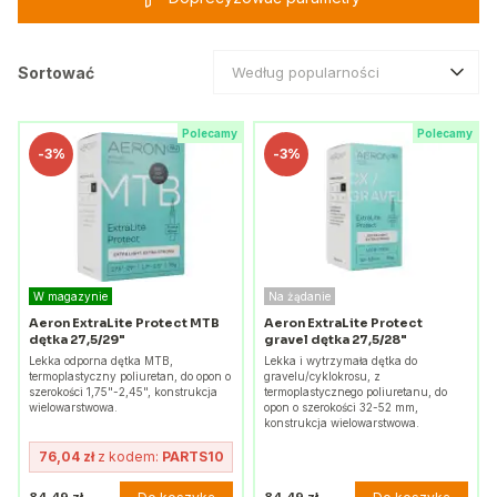
Sortować
Według popularności
Polecamy
Polecamy
-
3%
-
3%
W magazynie
Na żądanie
Aeron ExtraLite Protect MTB
Aeron ExtraLite Protect
dętka 27,5/29"
gravel dętka 27,5/28"
Lekka odporna dętka MTB,
Lekka i wytrzymała dętka do
termoplastyczny poliuretan, do opon o
gravelu/cyklokrosu, z
szerokości 1,75"-2,45", konstrukcja
termoplastycznego poliuretanu, do
wielowarstwowa.
opon o szerokości 32-52 mm,
konstrukcja wielowarstwowa.
76,04 zł
z kodem:
PARTS10