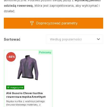
atmosferyczne. Podnieś poziom swojej jazdy z
wysokiej jakości
odzieżą rowerową
, która jest zaprojektowana, aby wytrzymać i
działać.
Doprecyzować parametry
Sortować
Według popularności
Polecamy
-
48%
W magazynie
Alé Guscio Clever kurtka
rowerowa męska Amethyst
Męska kurtka z wiatroszczelnego
dwuwarstwowego materiału, z