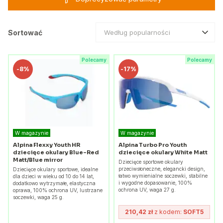
Sortować
Według popularności
Polecamy
Polecamy
-
8%
-
17%
W magazynie
W magazynie
Alpina Flexxy Youth HR
Alpina Turbo Pro Youth
dziecięce okulary Blue-Red
dziecięce okulary White Matt
Matt/Blue mirror
Dziecięce sportowe okulary
przeciwsłoneczne, elegancki design,
Dziecięce okulary sportowe, idealne
łatwo wymienialne soczewki, stabilne
dla dzieci w wieku od 10 do 14 lat,
i wygodne dopasowanie, 100%
dodatkowo wytrzymałe, elastyczna
ochrona UV, waga 27 g.
oprawa, 100% ochrona UV, lustrzane
soczewki, waga 25 g.
210,42 zł
z kodem:
SOFT5