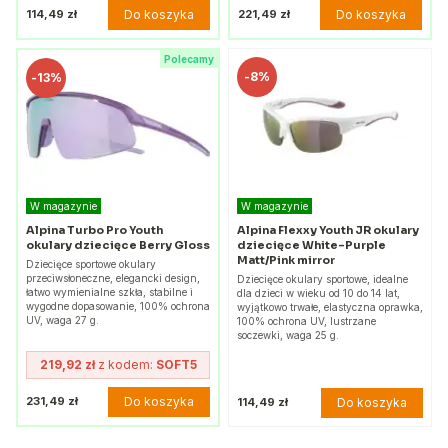
Do koszyka
Do koszyka
114,49 zł
221,49 zł
Polecamy
-
8%
-
13%
W magazynie
W magazynie
Alpina Turbo Pro Youth
Alpina Flexxy Youth JR okulary
okulary dziecięce Berry Gloss
dziecięce White-Purple
Matt/Pink mirror
Dziecięce sportowe okulary
przeciwsłoneczne, elegancki design,
Dziecięce okulary sportowe, idealne
łatwo wymienialne szkła, stabilne i
dla dzieci w wieku od 10 do 14 lat,
wygodne dopasowanie, 100% ochrona
wyjątkowo trwałe, elastyczna oprawka,
UV, waga 27 g.
100% ochrona UV, lustrzane
soczewki, waga 25 g.
219,92 zł
z kodem:
SOFT5
Do koszyka
231,49 zł
Do koszyka
114,49 zł