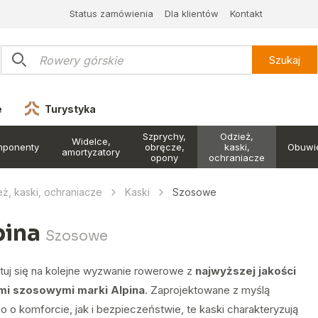
Status zamówienia
Dla klientów
Kontakt
Szukaj
e
Turystyka
Szprychy,
Odzież,
Widelce,
mponenty
obręcze,
kaski,
Obuwi
amortyzatory
opony
ochraniacze
ż, kaski, ochraniacze
Kaski
Szosowe
pina
Szosowe
tuj się na kolejne wyzwanie rowerowe z
najwyższej jakości
mi szosowymi marki Alpina
. Zaprojektowane z myślą
 o komforcie, jak i bezpieczeństwie, te kaski charakteryzują