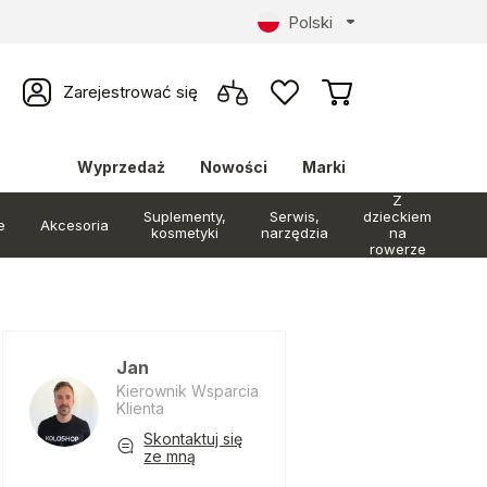
Polski
Zarejestrować się
Wyprzedaż
Nowości
Marki
Z
Suplementy,
Serwis,
dzieckiem
e
Akcesoria
kosmetyki
narzędzia
na
rowerze
Jan
Kierownik Wsparcia
Klienta
Skontaktuj się
ze mną