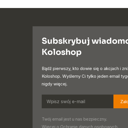
Subskrybuj wiadom
Koloshop
Bądź pierwszy, kto dowie się o akcjach i zn
Koloshop. Wyślemy Ci tylko jeden email ty
nigdy więcej.
Zal
Twój email jest u nas bezpieczny.
Więcej o
Ochranie danych osobowych
.