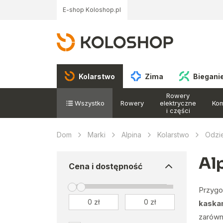
E-shop Koloshop.pl
Kolarstwo
Zima
Biegani
Rowery
Wszystko
Rowery
elektryczne
Ko
i części
Dom
Marki
Alpina
Kolarstwo
Odzie
Al
Cena i dostępność
Przygo
kaska
zarówno