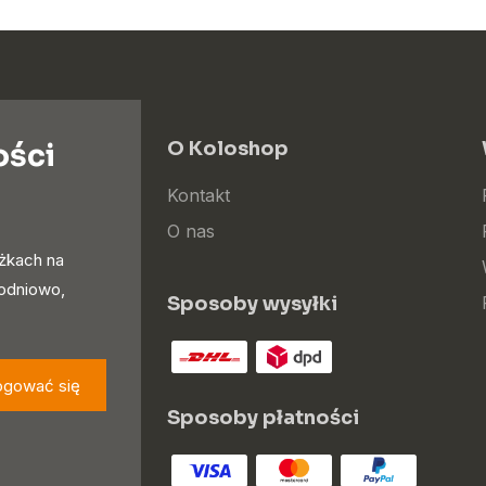
ości
O Koloshop
Kontakt
O nas
iżkach na
godniowo,
Sposoby wysyłki
ogować się
Sposoby płatności