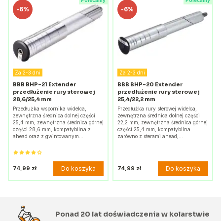
Polecamy
Polecamy
-
6%
-
6%
Za 2-3 dni
Za 2-3 dni
BBB BHP-21 Extender
BBB BHP-20 Extender
przedłużenie rury sterowej
przedłużenie rury sterowej
28,6/25,4 mm
25,4/22,2 mm
Przedłużka wspornika widelca,
Przedłużka rury sterowej widelca,
zewnętrzna średnica dolnej części
zewnętrzna średnica dolnej części
25,4 mm, zewnętrzna średnica górnej
22,2 mm, zewnętrzna średnica górnej
części 28,6 mm, kompatybilna z
części 25,4 mm, kompatybilna
ahead oraz z gwintowanym…
zarówno z sterami ahead,…
Do koszyka
Do koszyka
74,99 zł
74,99 zł
Ponad 20 lat doświadczenia w kolarstwie