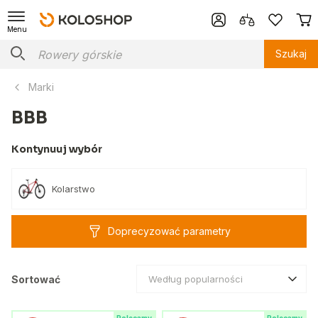
Menu
Szukaj
Marki
BBB
Kontynuuj wybór
Kolarstwo
Doprecyzować parametry
Sortować
Według popularności