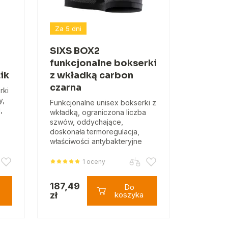
Za 5 dni
SIXS BOX2
funkcjonalne bokserki
ik
z wkładką carbon
czarna
rki
y,
Funkcjonalne unisex bokserki z
,
wkładką, ograniczona liczba
szwów, oddychające,
doskonała termoregulacja,
właściwości antybakteryjne
1 oceny
187,49
Do
zł
koszyka