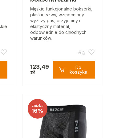
Męskie funkcjonalne bokserki,
płaskie szwy, wzmocniony
wyższy pas, przyjemny i
skie
elastyczny materiał,
odpowiednie do chłodnych
warunków.
123,49
Do
zł
koszyka
zniżka
16%