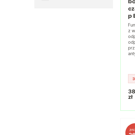
bo
cz
p 
Fun
z w
odp
odp
prz
ant
3
38
zł
zni
2