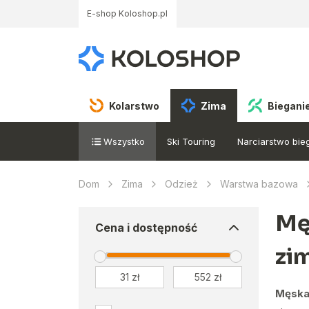
E-shop Koloshop.pl
Kolarstwo
Zima
Biegani
Wszystko
Ski Touring
Narciarstwo bi
Dom
Zima
Odzież
Warstwa bazowa
Mę
Cena i dostępność
zi
Męska 