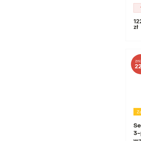
12
zł
zni
2
Za
Se
3-
wa