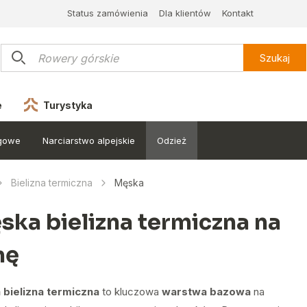
Status zamówienia
Dla klientów
Kontakt
Szukaj
e
Turystyka
egowe
Narciarstwo alpejskie
Odzież
Bielizna termiczna
Męska
ska bielizna termiczna na
mę
bielizna termiczna
to kluczowa
warstwa bazowa
na