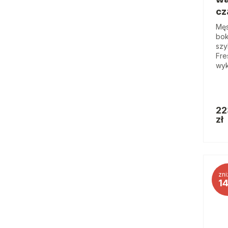
cz
Męs
bok
szy
Fre
wyk
22
zł
zni
1