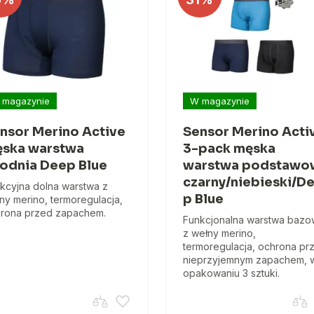
 magazynie
W magazynie
nsor Merino Active
Sensor Merino Acti
ska warstwa
3-pack męska
odnia Deep Blue
warstwa podstawo
czarny/niebieski/D
kcyjna dolna warstwa z
p Blue
ny merino, termoregulacja,
rona przed zapachem.
Funkcjonalna warstwa baz
z wełny merino,
termoregulacja, ochrona pr
nieprzyjemnym zapachem, 
opakowaniu 3 sztuki.