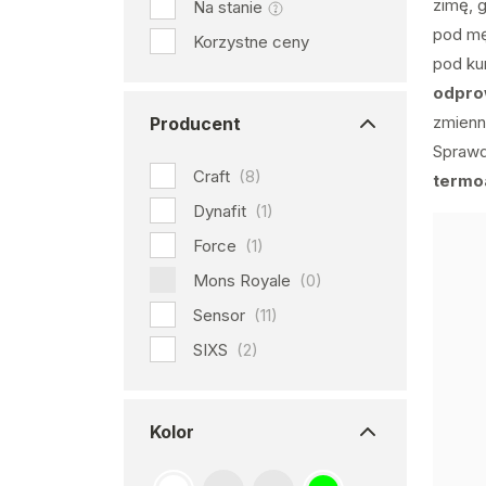
zimę, g
Na stanie
pod mę
Korzystne ceny
pod ku
odpro
zmienn
Producent
Sprawdz
Craft
(8)
termo
Dynafit
(1)
Force
(1)
Mons Royale
(0)
Sensor
(11)
SIXS
(2)
Kolor