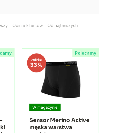
wszy
Opinie klientów
Od najtańszych
ecamy
Polecamy
zniżka
33%
W magazynie
-
Sensor Merino Active
ki
męska warstwa