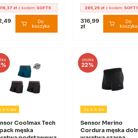
116,37 zł
z kodem:
SOFT5
285,29 zł
z kodem:
SOFT
2,49
316,99
Do
Do
koszyka
zł
koszyka
żka
zniżka
2%
22%
 3-4 dni
Za 3-4 dni
nsor Coolmax Tech
Sensor Merino
pack męska
Cordura męska dol
rstwa podstawowa
warstwa czarna