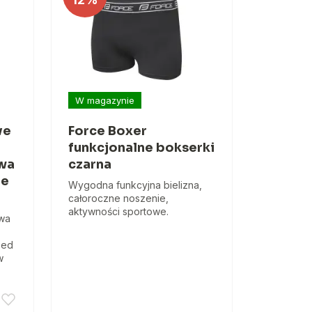
W magazynie
ve
Force Boxer
funkcjonalne bokserki
wa
czarna
ee
Wygodna funkcyjna bielizna,
całoroczne noszenie,
aktywności sportowe.
owa
zed
w