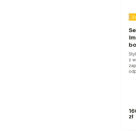
Za
Se
Im
bo
Sty
z w
zap
odp
16
zł