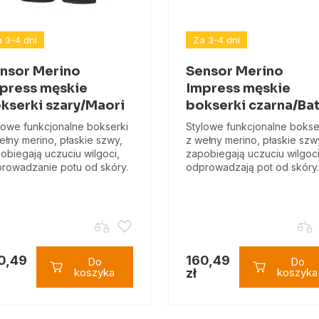
 3-4 dni
Za 3-4 dni
nsor Merino
Sensor Merino
press męskie
Impress męskie
kserki szary/Maori
bokserki czarna/Bat
lowe funkcjonalne bokserki
Stylowe funkcjonalne bokse
ełny merino, płaskie szwy,
z wełny merino, płaskie szw
obiegają uczuciu wilgoci,
zapobiegają uczuciu wilgoci
rowadzanie potu od skóry.
odprowadzają pot od skóry.
0,49
160,49
Do
Do
koszyka
zł
koszyka