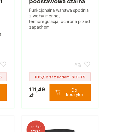
i
podstawowa czarna
Funkcjonalna warstwa spodnia
z wełny merino,
termoregulacja, ochrona przed
zapachem.
a
5
105,92 zł
z kodem:
SOFT5
111,49
Do
zł
koszyka
zniżka
12%