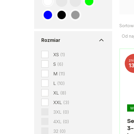
Sortow
Od na
Rozmiar
XS
(1)
zn
S
(6)
1
M
(11)
L
(10)
XL
(8)
XXL
(3)
W
3XL
(0)
Se
4XL
(0)
3-
32
(0)