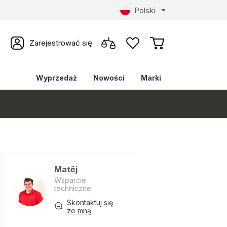
Polski
Zarejestrować się
Wyprzedaż
Nowości
Marki
Matěj
Wsparcie
techniczne
Skontaktuj się
ze mną