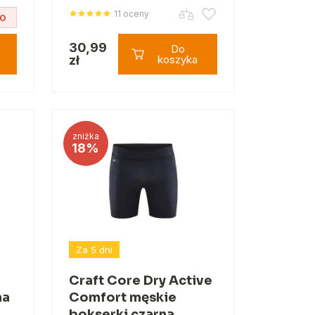
11 oceny
10
30,99
Do
zł
koszyka
zniżka
18%
Za 5 dni
Craft Core Dry Active
na
Comfort męskie
bokserki czarna