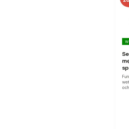
W
Se
mę
sp
Fun
weł
och