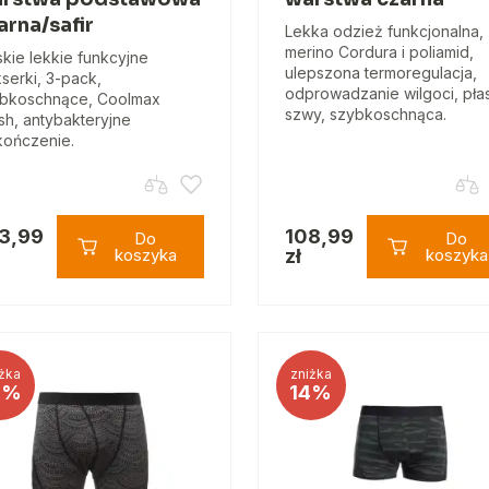
arna/safir
Lekka odzież funkcjonalna,
merino Cordura i poliamid,
kie lekkie funkcyjne
ulepszona termoregulacja,
serki, 3-pack,
odprowadzanie wilgoci, pła
bkoschnące, Coolmax
szwy, szybkoschnąca.
sh, antybakteryjne
ończenie.
3,99
108,99
Do
Do
koszyka
zł
koszyka
żka
zniżka
4%
14%