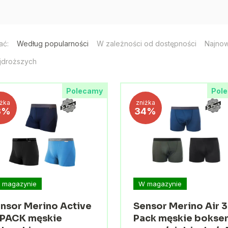
ać:
Według popularności
W zależności od dostępności
Najno
jdroższych
Polecamy
Pol
iżka
zniżka
3%
34%
 magazynie
W magazynie
nsor Merino Active
Sensor Merino Air 3
PACK męskie
Pack męskie bokser