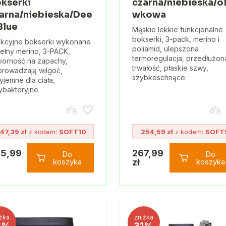
kserki
czarna/niebieska/ol
arna/niebieska/Dee
wkowa
Blue
Męskie lekkie funkcjonalne
bokserki, 3-pack, merino i
kcyjne bokserki wykonane
poliamid, ulepszona
ełny merino, 3-PACK,
termoregulacja, przedłużon
orność na zapachy,
trwałość, płaskie szwy,
rowadzają wilgoć,
szybkoschnące.
yjemne dla ciała,
ybakteryjne.
47,39 zł
z kodem:
SOFT10
254,59 zł
z kodem:
SOFT
5,99
267,99
Do
Do
koszyka
zł
koszyka
żka
zniżka
6%
31%