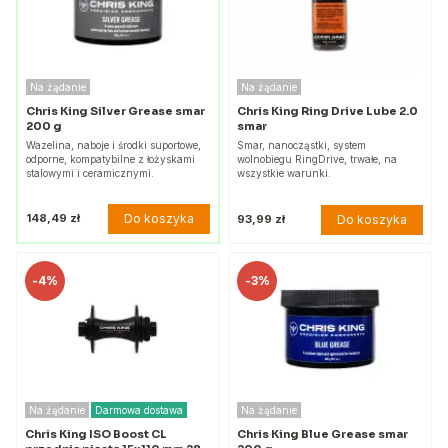
Na żądanie
Na żądanie
Chris King Silver Grease smar
Chris King Ring Drive Lube 2.0
200 g
smar
Wazelina, naboje i środki suportowe,
Smar, nanocząstki, system
odporne, kompatybilne z łożyskami
wolnobiegu RingDrive, trwałe, na
stalowymi i ceramicznymi.
wszystkie warunki.
Do koszyka
148,49 zł
Do koszyka
93,99 zł
-
4%
-
3%
Na żądanie
Darmowa dostawa
Na żądanie
Chris King ISO Boost CL
Chris King Blue Grease smar