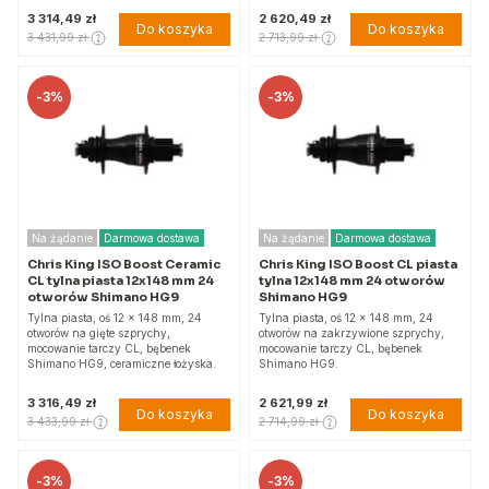
3 314,49 zł
2 620,49 zł
Do koszyka
Do koszyka
3 431,99 zł
2 713,99 zł
-
3%
-
3%
Na żądanie
Darmowa dostawa
Na żądanie
Darmowa dostawa
Chris King ISO Boost Ceramic
Chris King ISO Boost CL piasta
CL tylna piasta 12x148 mm 24
tylna 12x148 mm 24 otworów
otworów Shimano HG9
Shimano HG9
Tylna piasta, oś 12 x 148 mm, 24
Tylna piasta, oś 12 x 148 mm, 24
otworów na gięte szprychy,
otworów na zakrzywione szprychy,
mocowanie tarczy CL, bębenek
mocowanie tarczy CL, bębenek
Shimano HG9, ceramiczne łożyska.
Shimano HG9.
3 316,49 zł
2 621,99 zł
Do koszyka
Do koszyka
3 433,99 zł
2 714,99 zł
-
3%
-
3%