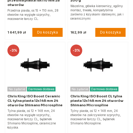
przednia piasta 15x110 mm 28
200 g
otworów
Wazelina, główka kierownicy, ogólny
montaż, trwała, kompatybilna
Przednia piasta, oś 15 x 110 mm, 28
zarówno z łożyskami stalowymi, jak i
otworów na wygięte szprychy,
ceramicznymi.
mocowanie tarczy CL.
Do koszyka
Do koszyka
1 641,99 zł
162,99 zł
-
3%
-
3%
Na żądanie
Darmowa dostawa
Na żądanie
Darmowa dostawa
Chris King ISO Boost Ceramic
Chris King ISO Boost CL tylna
CL tylna piasta 12x148 mm 24
piasta 12x148 mm 24 otworów
otworów Shimano Microspline
Shimano Microspline
Tylna piasta, oś 12 x 148 mm, 24
Tylny piasta, oś 12 x 148 mm, 24
otworów na wygięte szprychy,
otworów na zakrzywione szprychy,
mocowanie tarczy CL, bębenek
mocowanie tarczy CL, bębenek
Shimano Microspline, ceramiczne
Shimano Microspline.
łożyska.