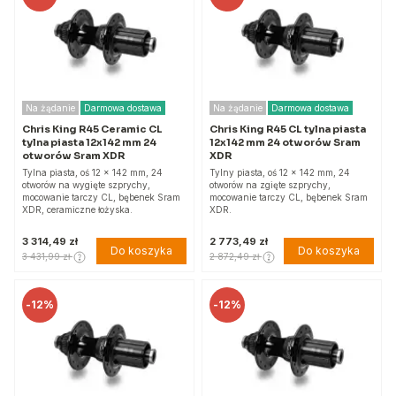
Na żądanie
Darmowa dostawa
Na żądanie
Darmowa dostawa
Chris King R45 Ceramic CL
Chris King R45 CL tylna piasta
tylna piasta 12x142 mm 24
12x142 mm 24 otworów Sram
otworów Sram XDR
XDR
Tylna piasta, oś 12 x 142 mm, 24
Tylny piasta, oś 12 x 142 mm, 24
otworów na wygięte szprychy,
otworów na zgięte szprychy,
mocowanie tarczy CL, bębenek Sram
mocowanie tarczy CL, bębenek Sram
XDR, ceramiczne łożyska.
XDR.
3 314,49 zł
2 773,49 zł
Do koszyka
Do koszyka
3 431,99 zł
2 872,49 zł
-
12%
-
12%