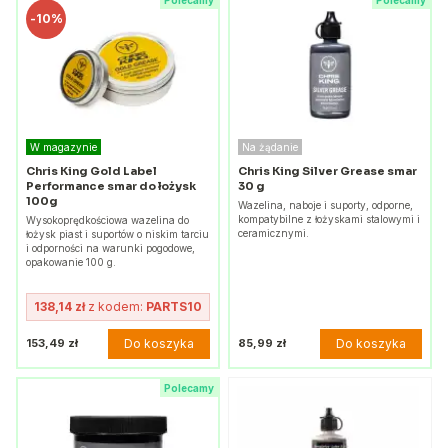
Polecamy
Polecamy
-
10%
W magazynie
Na żądanie
Chris King Gold Label
Chris King Silver Grease smar
Performance smar do łożysk
30 g
100g
Wazelina, naboje i suporty, odporne,
kompatybilne z łożyskami stalowymi i
Wysokoprędkościowa wazelina do
ceramicznymi.
łożysk piast i suportów o niskim tarciu
i odporności na warunki pogodowe,
opakowanie 100 g.
138,14 zł
z kodem:
PARTS10
Do koszyka
Do koszyka
153,49 zł
85,99 zł
Polecamy