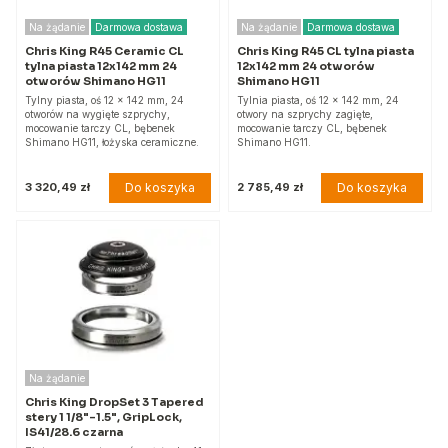
Na żądanie
Darmowa dostawa
Na żądanie
Darmowa dostawa
Chris King R45 Ceramic CL
Chris King R45 CL tylna piasta
tylna piasta 12x142 mm 24
12x142 mm 24 otworów
otworów Shimano HG11
Shimano HG11
Tylny piasta, oś 12 x 142 mm, 24
Tylnia piasta, oś 12 x 142 mm, 24
otworów na wygięte szprychy,
otwory na szprychy zagięte,
mocowanie tarczy CL, bębenek
mocowanie tarczy CL, bębenek
Shimano HG11, łożyska ceramiczne.
Shimano HG11.
Do koszyka
Do koszyka
3 320,49 zł
2 785,49 zł
Na żądanie
Chris King DropSet 3 Tapered
stery 1 1/8"-1.5", GripLock,
IS41/28.6 czarna