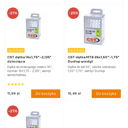
-
21%
-
25%
Za 3-4 dni
Za 3-4 dni
CST dętka 16x1,75"-2,125"
CST dętka MTB 26x1,50"-1,75"
dziecięca
Dunlop wentyl
Dętka do dziecięcego roweru 16",
Dętka do kół 26", zakres szerokości
rozmiar 16x1,75 - 2,125", wentyl
1,50"-1,75", wentyl Dunlop
samochodowy.
Do koszyka
Do koszyka
11,99 zł
15,49 zł
-
21%