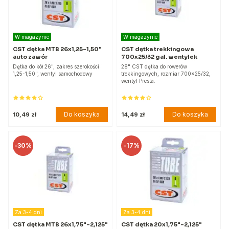
W magazynie
W magazynie
CST dętka MTB 26x1,25-1,50"
CST dętka trekkingowa
auto zawór
700x25/32 gal. wentylek
Dętka do kół 26", zakres szerokości
28" CST dętka do rowerów
1,25-1,50", wentyl samochodowy
trekkingowych, rozmiar 700x25/32,
wentyl Presta.
Do koszyka
Do koszyka
10,49 zł
14,49 zł
-
30%
-
17%
Za 3-4 dni
Za 3-4 dni
CST dętka MTB 26x1,75"-2,125"
CST dętka 20x1,75"-2,125"