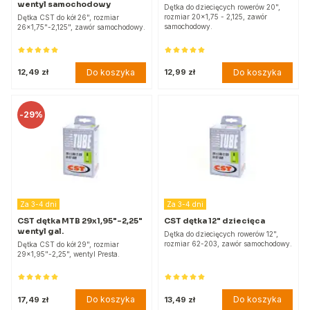
wentyl samochodowy
Dętka do dziecięcych rowerów 20",
rozmiar 20x1,75 - 2,125, zawór
Dętka CST do kół 26", rozmiar
samochodowy.
26x1,75"-2,125", zawór samochodowy.
Do koszyka
Do koszyka
12,49 zł
12,99 zł
-
29%
Za 3-4 dni
Za 3-4 dni
CST dętka MTB 29x1,95"-2,25"
CST dętka 12" dziecięca
wentyl gal.
Dętka do dziecięcych rowerów 12",
rozmiar 62-203, zawór samochodowy.
Dętka CST do kół 29", rozmiar
29x1,95"-2,25", wentyl Presta.
Do koszyka
Do koszyka
17,49 zł
13,49 zł