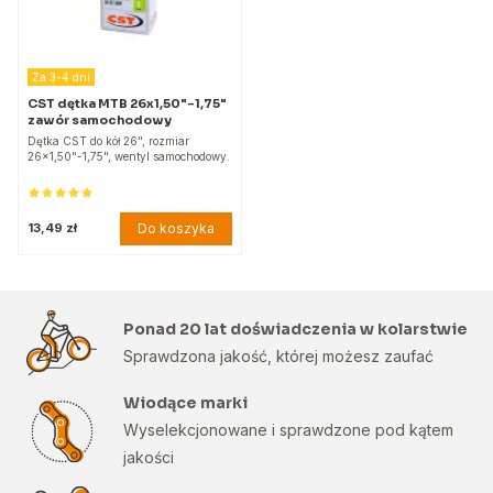
Za 3-4 dni
CST dętka MTB 26x1,50"-1,75"
zawór samochodowy
Dętka CST do kół 26", rozmiar
26x1,50"-1,75", wentyl samochodowy.
Do koszyka
13,49 zł
Ponad 20 lat doświadczenia w kolarstwie
Sprawdzona jakość, której możesz zaufać
Wiodące marki
Wyselekcjonowane i sprawdzone pod kątem
jakości