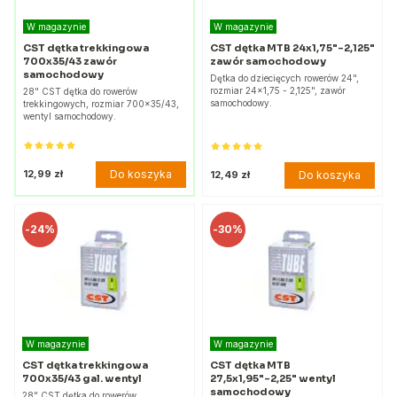
W magazynie
W magazynie
CST dętka trekkingowa
CST dętka MTB 24x1,75"-2,125"
700x35/43 zawór
zawór samochodowy
samochodowy
Dętka do dziecięcych rowerów 24",
rozmiar 24x1,75 - 2,125", zawór
28" CST dętka do rowerów
samochodowy.
trekkingowych, rozmiar 700x35/43,
wentyl samochodowy.
Do koszyka
12,99 zł
Do koszyka
12,49 zł
-
24%
-
30%
W magazynie
W magazynie
CST dętka trekkingowa
CST dętka MTB
700x35/43 gal. wentyl
27,5x1,95"-2,25" wentyl
samochodowy
28" CST dętka do rowerów