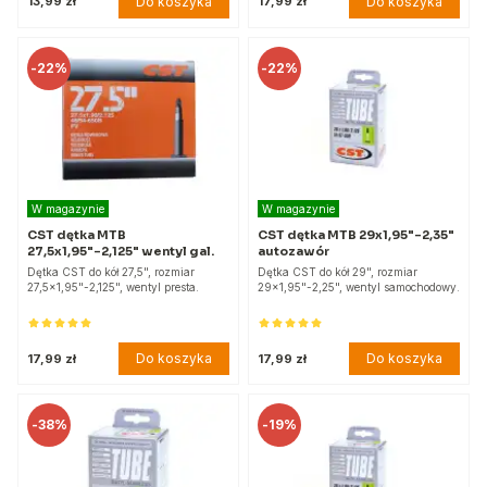
Do koszyka
Do koszyka
13,99 zł
17,99 zł
-
22%
-
22%
W magazynie
W magazynie
CST dętka MTB
CST dętka MTB 29x1,95"-2,35"
27,5x1,95"-2,125" wentyl gal.
autozawór
Dętka CST do kół 27,5", rozmiar
Dętka CST do kół 29", rozmiar
27,5x1,95"-2,125", wentyl presta.
29x1,95"-2,25", wentyl samochodowy.
Do koszyka
Do koszyka
17,99 zł
17,99 zł
-
38%
-
19%