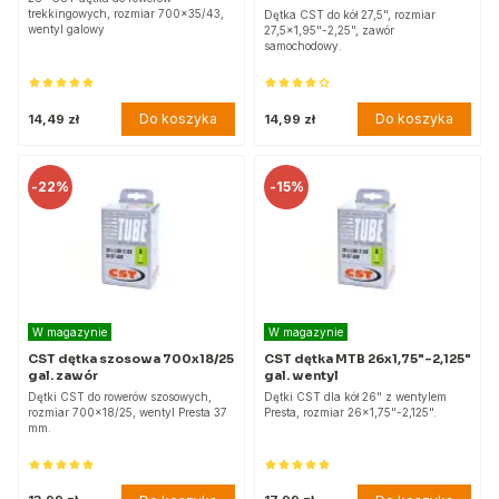
trekkingowych, rozmiar 700x35/43,
Dętka CST do kół 27,5", rozmiar
wentyl galowy
27,5x1,95"-2,25", zawór
samochodowy.
Do koszyka
Do koszyka
14,49 zł
14,99 zł
-
22%
-
15%
W magazynie
W magazynie
CST dętka szosowa 700x18/25
CST dętka MTB 26x1,75"-2,125"
gal. zawór
gal. wentyl
Dętki CST do rowerów szosowych,
Dętki CST dla kół 26" z wentylem
rozmiar 700x18/25, wentyl Presta 37
Presta, rozmiar 26x1,75"-2,125".
mm.