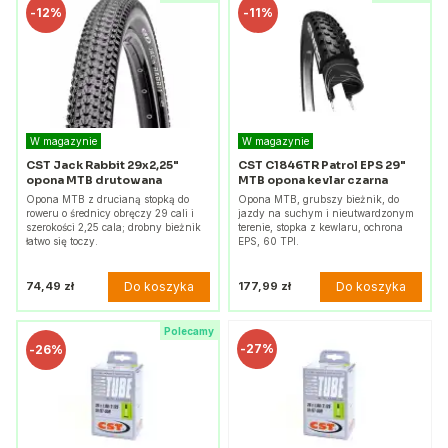
-
12%
-
11%
W magazynie
W magazynie
CST Jack Rabbit 29x2,25"
CST C1846TR Patrol EPS 29"
opona MTB drutowana
MTB opona kevlar czarna
Opona MTB z drucianą stopką do
Opona MTB, grubszy bieżnik, do
roweru o średnicy obręczy 29 cali i
jazdy na suchym i nieutwardzonym
szerokości 2,25 cala; drobny bieżnik
terenie, stopka z kewlaru, ochrona
łatwo się toczy.
EPS, 60 TPI.
Do koszyka
Do koszyka
74,49 zł
177,99 zł
Polecamy
-
27%
-
26%