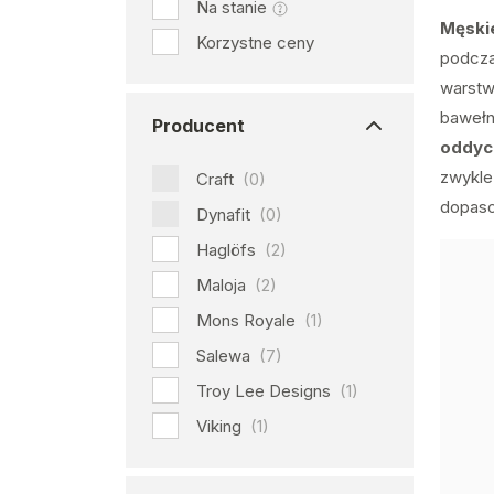
Na stanie
Męski
Korzystne ceny
podcza
warstw
bawełn
Producent
oddyc
zwykle 
Craft
(0)
dopaso
Dynafit
(0)
Haglöfs
(2)
Maloja
(2)
Mons Royale
(1)
Salewa
(7)
Troy Lee Designs
(1)
Viking
(1)