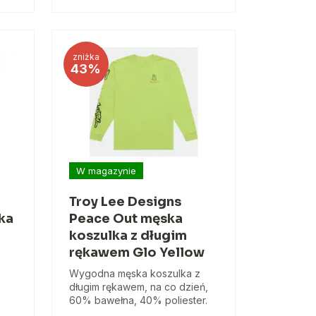
zniżka
43%
W magazynie
Troy Lee Designs
ka
Peace Out męska
koszulka z długim
rękawem Glo Yellow
Wygodna męska koszulka z
długim rękawem, na co dzień,
60% bawełna, 40% poliester.