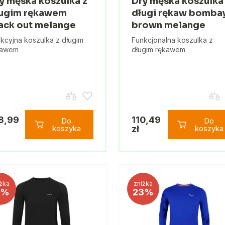
y męska koszulka z
Dry męska koszulka
ugim rękawem
długi rękaw bomba
ack out melange
brown melange
kcyjna koszulka z długim
Funkcjonalna koszulka z
kawem
długim rękawem
8,99
110,49
Do
Do
koszyka
zł
koszyka
żka
zniżka
1%
23%