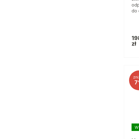
odp
do 
19
zł
zni
7
W