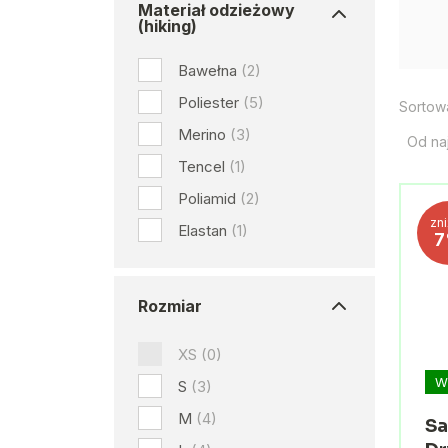
Materiał odzieżowy
(hiking)
Bawełna
(2)
Poliester
(5)
Sortow
Merino
(3)
Od na
Tencel
(1)
Poliamid
(2)
zn
Elastan
(1)
Rozmiar
XS
(0)
W
S
(3)
M
(4)
Sa