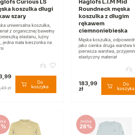
glöfs Curious LS
Haglöfs L.I.M Mid
ska koszulka długi
Roundneck męska
kaw szary
koszulka z długim
rękawem
ka uniwersalna koszulka,
ciemnoniebieska
eriał z organicznej bawełny
omieszką elastanu, luźny
Męska koszulka, odpowiedn
j, jedna mała kieszonka na
jako cienka druga warstwa 
si
pierwsza warstwa, przyjemn
elastyczny materiał
3,99
Do
183,99
Do
koszyka
,49 zł
zł
koszyka
żka
zniżka
7%
28%