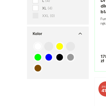
Dr
L
(4)
dł
XL
(4)
bl
XXL
(0)
Fun
rę
Kolor
17
zł
zni
4