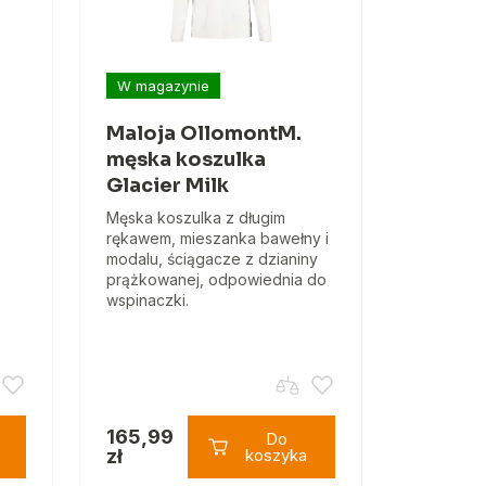
W magazynie
Maloja OllomontM.
męska koszulka
Glacier Milk
Męska koszulka z długim
rękawem, mieszanka bawełny i
modalu, ściągacze z dzianiny
prążkowanej, odpowiednia do
wspinaczki.
165,99
Do
zł
koszyka