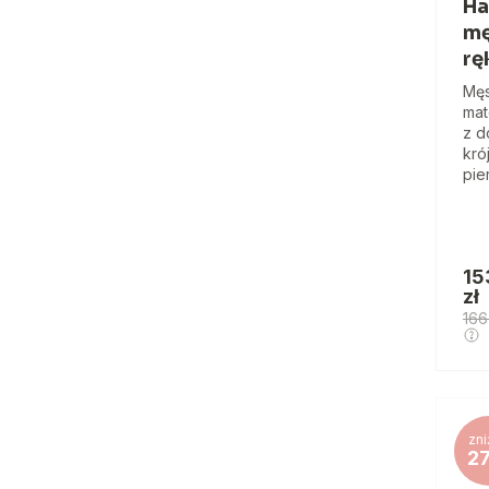
Ha
mę
rę
Męs
mat
z d
kró
pier
15
zł
166
zni
2