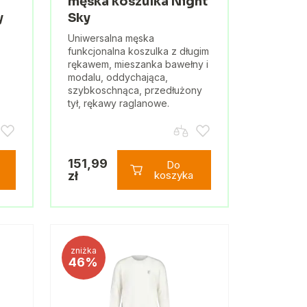
męska koszulka Night
y
Sky
Uniwersalna męska
funkcjonalna koszulka z długim
rękawem, mieszanka bawełny i
modalu, oddychająca,
szybkoschnąca, przedłużony
tył, rękawy raglanowe.
151,99
Do
zł
koszyka
zniżka
46%