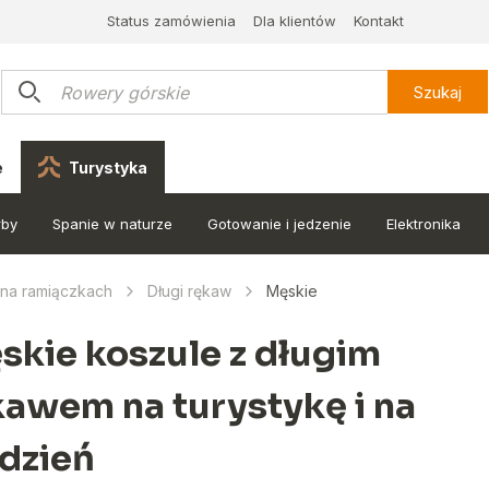
Status zamówienia
Dla klientów
Kontakt
Szukaj
e
Turystyka
rby
Spanie w naturze
Gotowanie i jedzenie
Elektronika
y na ramiączkach
Długi rękaw
Męskie
skie koszule z długim
kawem na turystykę i na
 dzień