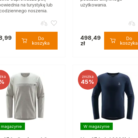
owiednia na turystykę lub
użytkowania.
codziennego noszenia.
8,99
498,49
Do
Do
koszyka
zł
koszyka
żka
zniżka
%
45%
 magazynie
W magazynie