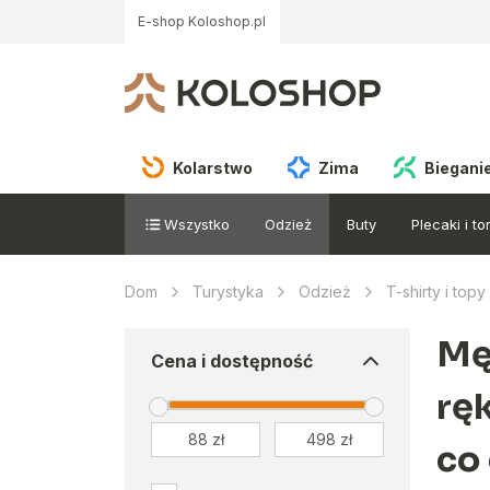
E-shop Koloshop.pl
Kolarstwo
Zima
Biegani
Wszystko
Odzież
Buty
Plecaki i to
Dom
Turystyka
Odzież
T-shirty i top
Mę
Cena i dostępność
rę
co