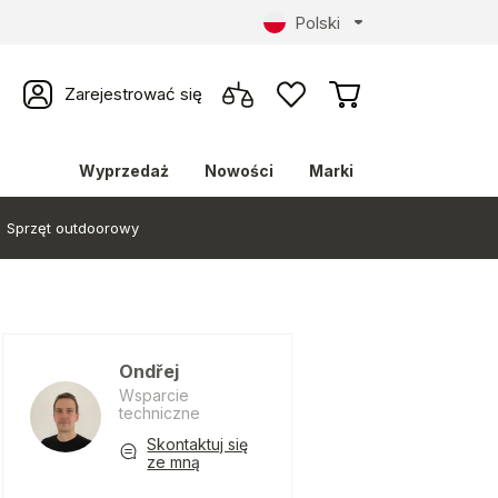
Polski
Zarejestrować się
Wyprzedaż
Nowości
Marki
Sprzęt outdoorowy
Ondřej
Wsparcie
techniczne
Skontaktuj się
ze mną