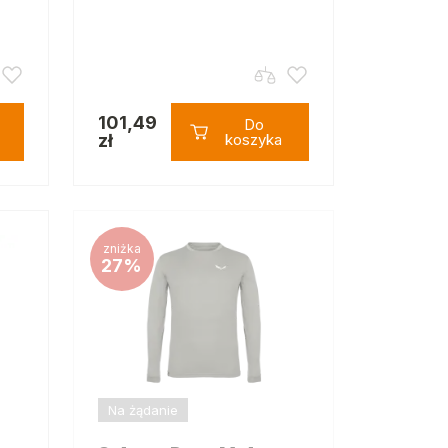
101,49
Do
zł
koszyka
zniżka
27%
Na żądanie