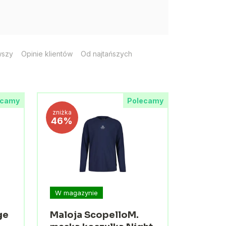
wszy
Opinie klientów
Od najtańszych
ecamy
Polecamy
zniżka
46%
W magazynie
ge
Maloja ScopelloM.