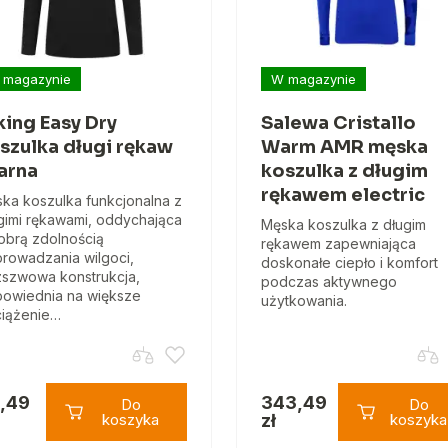
 magazynie
W magazynie
king Easy Dry
Salewa Cristallo
szulka długi rękaw
Warm AMR męska
arna
koszulka z długim
rękawem electric
ka koszulka funkcjonalna z
gimi rękawami, oddychająca
Męska koszulka z długim
obrą zdolnością
rękawem zapewniająca
rowadzania wilgoci,
doskonałe ciepło i komfort
szwowa konstrukcja,
podczas aktywnego
owiednia na większe
użytkowania.
iążenie…
,49
343,49
Do
Do
koszyka
zł
koszyka