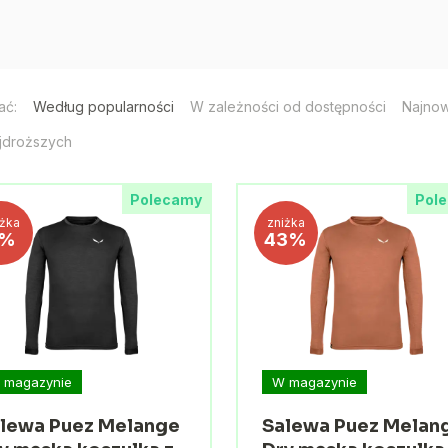
ać:
Według popularności
W zależności od dostępności
Najno
jdroższych
Polecamy
Pol
iżka
zniżka
7%
43%
 magazynie
W magazynie
lewa Puez Melange
Salewa Puez Melan