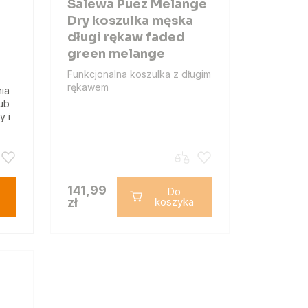
Salewa Puez Melange
Dry koszulka męska
długi rękaw faded
green melange
Funkcjonalna koszulka z długim
rękawem
ia
lub
y i
141,99
Do
zł
koszyka