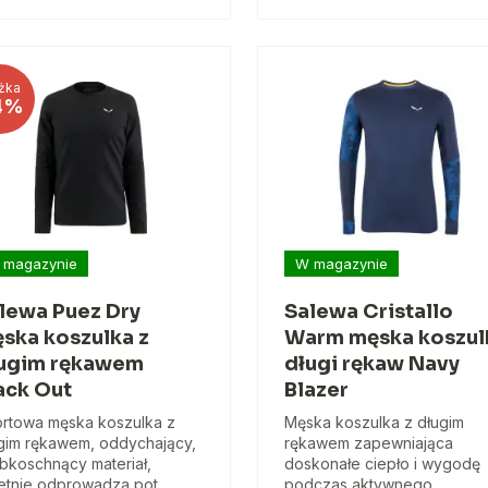
żka
4%
 magazynie
W magazynie
lewa Puez Dry
Salewa Cristallo
ska koszulka z
Warm męska koszul
ugim rękawem
długi rękaw Navy
ack Out
Blazer
rtowa męska koszulka z
Męska koszulka z długim
gim rękawem, oddychający,
rękawem zapewniająca
bkoschnący materiał,
doskonałe ciepło i wygodę
etnie odprowadza pot,
podczas aktywnego