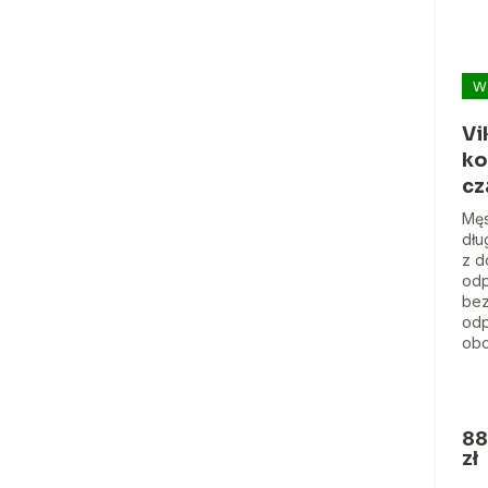
W
Vi
ko
cz
Męs
dłu
z d
odp
bez
odp
obc
88
zł