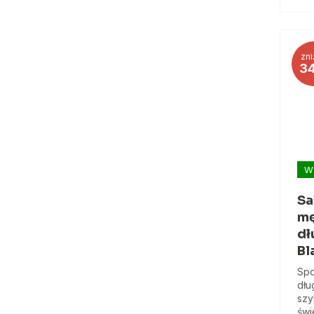
zni
3
W
Sa
mę
dł
Bl
Spo
dłu
szy
świ