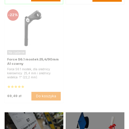
-
22%
Na żądanie
Force S6.1 mostek 25,4/90mm
Al czarny
Force S6.1 mostek, dla średnicy
kierownicy: 25,4 mm i średnicy
widelca: 1" (22,2 mm).
Do koszyka
69,49 zł