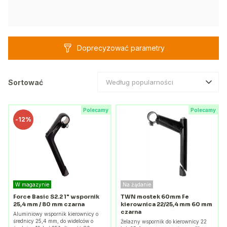
Doprecyzować parametry
Sortować
Według popularności
Polecamy
Polecamy
-
12%
W magazynie
Na żądanie
Force Basic S2.2 1" wspornik
TWN mostek 60mm Fe
25,4 mm / 80 mm czarna
kierownica 22/25,4 mm 60 mm
czarna
Aluminiowy wspornik kierownicy o
średnicy 25,4 mm, do widelców o
Żelazny wspornik do kierownicy 22