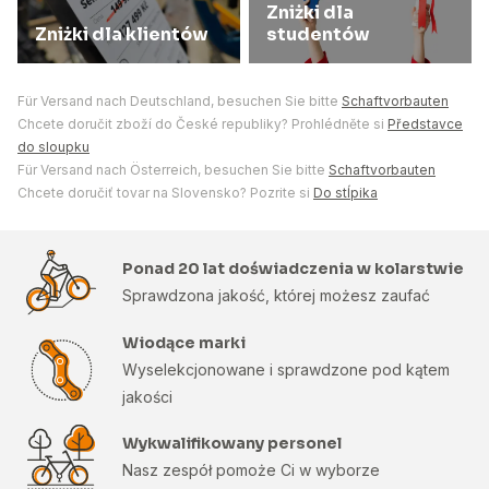
Zniżki dla
Zniżki dla klientów
studentów
Für Versand nach Deutschland, besuchen Sie bitte
Schaftvorbauten
Chcete doručit zboží do České republiky? Prohlédněte si
Představce
do sloupku
Für Versand nach Österreich, besuchen Sie bitte
Schaftvorbauten
Chcete doručiť tovar na Slovensko? Pozrite si
Do stĺpika
Ponad 20 lat doświadczenia w kolarstwie
Sprawdzona jakość, której możesz zaufać
Wiodące marki
Wyselekcjonowane i sprawdzone pod kątem
jakości
Wykwalifikowany personel
Nasz zespół pomoże Ci w wyborze