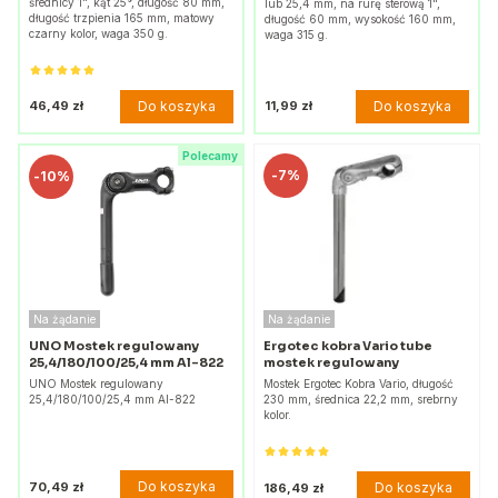
średnicy 1", kąt 25°, długość 80 mm,
lub 25,4 mm, na rurę sterową 1",
długość trzpienia 165 mm, matowy
długość 60 mm, wysokość 160 mm,
czarny kolor, waga 350 g.
waga 315 g.
Do koszyka
Do koszyka
46,49 zł
11,99 zł
Polecamy
-
7%
-
10%
Na żądanie
Na żądanie
UNO Mostek regulowany
Ergotec kobra Vario tube
25,4/180/100/25,4 mm Al-822
mostek regulowany
UNO Mostek regulowany
Mostek Ergotec Kobra Vario, długość
25,4/180/100/25,4 mm Al-822
230 mm, średnica 22,2 mm, srebrny
kolor.
Do koszyka
70,49 zł
Do koszyka
186,49 zł