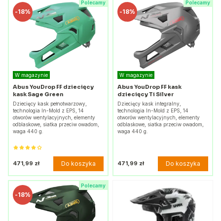
Polecamy
Polecamy
-
18%
-
18%
W magazynie
W magazynie
Abus YouDrop FF dziecięcy
Abus YouDrop FF kask
kask Sage Green
dziecięcy Ti Silver
Dziecięcy kask pełnotwarzowy,
Dziecięcy kask integralny,
technologia In-Mold z EPS, 14
technologia In-Mold z EPS, 14
otworów wentylacyjnych, elementy
otworów wentylacyjnych, elementy
odblaskowe, siatka przeciw owadom,
odblaskowe, siatka przeciw owadom,
waga 440 g.
waga 440 g.
Do koszyka
Do koszyka
471,99 zł
471,99 zł
Polecamy
-
18%