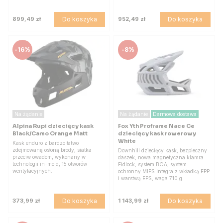
Do koszyka
Do koszyka
899,49 zł
952,49 zł
-
16%
-
8%
Na żądanie
Na żądanie
Darmowa dostawa
Alpina Rupi dziecięcy kask
Fox Yth Proframe Nace Ce
Black/Camo Orange Matt
dziecięcy kask rowerowy
White
Kask enduro z bardzo łatwo
zdejmowaną osłoną brody, siatka
Downhill dziecięcy kask, bezpieczny
przeciw owadom, wykonany w
daszek, nowa magnetyczna klamra
technologii in-mold, 15 otworów
Fidlock, system BOA, system
wentylacyjnych.
ochronny MIPS Integra z wkładką EPP
i warstwą EPS, waga 710 g.
Do koszyka
Do koszyka
373,99 zł
1 143,99 zł