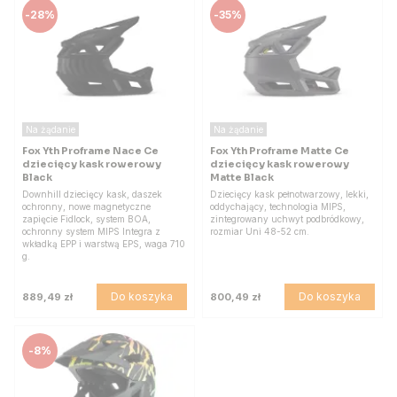
-
28%
-
35%
Na żądanie
Na żądanie
Fox Yth Proframe Nace Ce
Fox Yth Proframe Matte Ce
dziecięcy kask rowerowy
dziecięcy kask rowerowy
Black
Matte Black
Downhill dziecięcy kask, daszek
Dziecięcy kask pełnotwarzowy, lekki,
ochronny, nowe magnetyczne
oddychający, technologia MIPS,
zapięcie Fidlock, system BOA,
zintegrowany uchwyt podbródkowy,
ochronny system MIPS Integra z
rozmiar Uni 48-52 cm.
wkładką EPP i warstwą EPS, waga 710
g.
Do koszyka
Do koszyka
889,49 zł
800,49 zł
-
8%