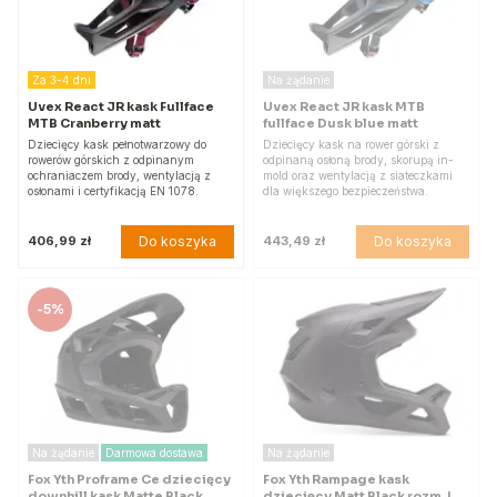
Za 3-4 dni
Na żądanie
Uvex React JR kask Fullface
Uvex React JR kask MTB
MTB Cranberry matt
fullface Dusk blue matt
Dziecięcy kask pełnotwarzowy do
Dziecięcy kask na rower górski z
rowerów górskich z odpinanym
odpinaną osłoną brody, skorupą in-
ochraniaczem brody, wentylacją z
mold oraz wentylacją z siateczkami
osłonami i certyfikacją EN 1078.
dla większego bezpieczeństwa.
Do koszyka
Do koszyka
406,99 zł
443,49 zł
-
5%
Na żądanie
Darmowa dostawa
Na żądanie
Fox Yth Proframe Ce dziecięcy
Fox Yth Rampage kask
downhill kask Matte Black
dziecięcy Matt Black rozm. L