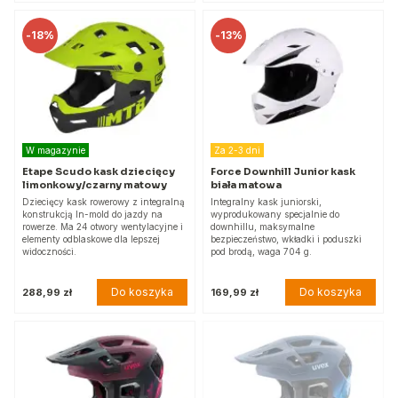
-
18%
-
13%
W magazynie
Za 2-3 dni
Etape Scudo kask dziecięcy
Force Downhill Junior kask
limonkowy/czarny matowy
biała matowa
Dziecięcy kask rowerowy z integralną
Integralny kask juniorski,
konstrukcją In-mold do jazdy na
wyprodukowany specjalnie do
rowerze. Ma 24 otwory wentylacyjne i
downhillu, maksymalne
elementy odblaskowe dla lepszej
bezpieczeństwo, wkładki i poduszki
widoczności.
pod brodą, waga 704 g.
Do koszyka
Do koszyka
288,99 zł
169,99 zł