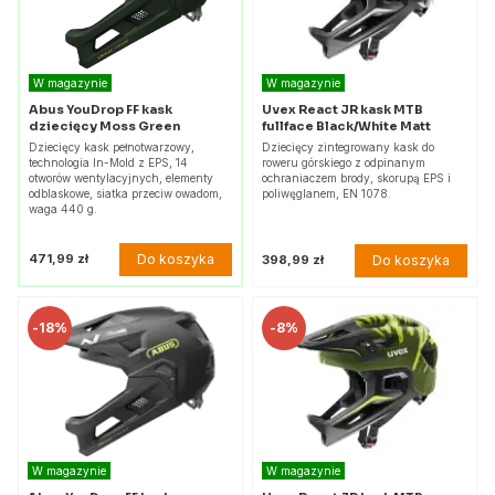
W magazynie
W magazynie
Abus YouDrop FF kask
Uvex React JR kask MTB
dziecięcy Moss Green
fullface Black/White Matt
Dziecięcy kask pełnotwarzowy,
Dziecięcy zintegrowany kask do
technologia In-Mold z EPS, 14
roweru górskiego z odpinanym
otworów wentylacyjnych, elementy
ochraniaczem brody, skorupą EPS i
odblaskowe, siatka przeciw owadom,
poliwęglanem, EN 1078.
waga 440 g.
Do koszyka
471,99 zł
Do koszyka
398,99 zł
-
18%
-
8%
W magazynie
W magazynie