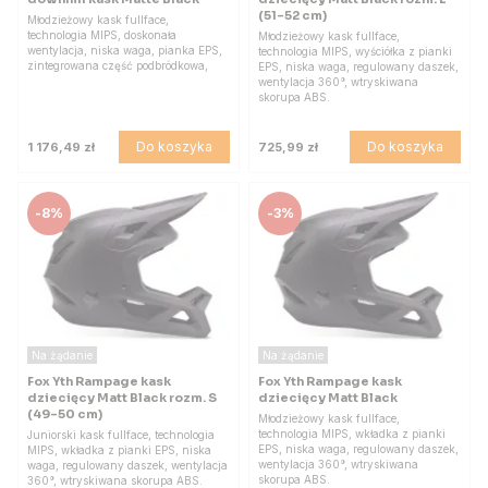
(51-52 cm)
Młodzieżowy kask fullface,
technologia MIPS, doskonała
Młodzieżowy kask fullface,
wentylacja, niska waga, pianka EPS,
technologia MIPS, wyściółka z pianki
zintegrowana część podbródkowa,
EPS, niska waga, regulowany daszek,
wentylacja 360°, wtryskiwana
skorupa ABS.
Do koszyka
Do koszyka
1 176,49 zł
725,99 zł
-
8%
-
3%
Na żądanie
Na żądanie
Fox Yth Rampage kask
Fox Yth Rampage kask
dziecięcy Matt Black rozm. S
dziecięcy Matt Black
(49-50 cm)
Młodzieżowy kask fullface,
technologia MIPS, wkładka z pianki
Juniorski kask fullface, technologia
EPS, niska waga, regulowany daszek,
MIPS, wkładka z pianki EPS, niska
wentylacja 360°, wtryskiwana
waga, regulowany daszek, wentylacja
skorupa ABS.
360°, wtryskiwana skorupa ABS.