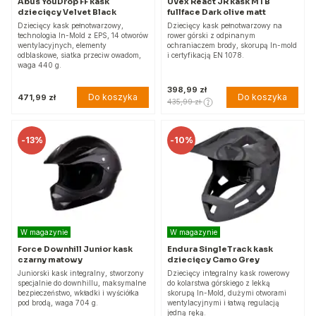
Abus YouDrop FF kask
Uvex React JR kask MTB
dziecięcy Velvet Black
fullface Dark olive matt
Dziecięcy kask pełnotwarzowy,
Dziecięcy kask pełnotwarzowy na
technologia In-Mold z EPS, 14 otworów
rower górski z odpinanym
wentylacyjnych, elementy
ochraniaczem brody, skorupą In-mold
odblaskowe, siatka przeciw owadom,
i certyfikacją EN 1078.
waga 440 g.
398,99 zł
Do koszyka
Do koszyka
471,99 zł
435,99 zł
-
13%
-
10%
W magazynie
W magazynie
Force Downhill Junior kask
Endura SingleTrack kask
czarny matowy
dziecięcy Camo Grey
Juniorski kask integralny, stworzony
Dziecięcy integralny kask rowerowy
specjalnie do downhillu, maksymalne
do kolarstwa górskiego z lekką
bezpieczeństwo, wkładki i wyściółka
skorupą In-Mold, dużymi otworami
pod brodą, waga 704 g.
wentylacyjnymi i łatwą regulacją
jedną ręką.