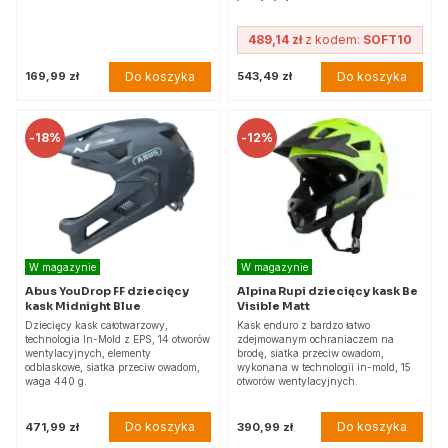
489,14 zł
z kodem:
SOFT10
Do koszyka
Do koszyka
169,99 zł
543,49 zł
-
18%
-
12%
W magazynie
W magazynie
Abus YouDrop FF dziecięcy
Alpina Rupi dziecięcy kask Be
kask Midnight Blue
Visible Matt
Dziecięcy kask całotwarzowy,
Kask enduro z bardzo łatwo
technologia In-Mold z EPS, 14 otworów
zdejmowanym ochraniaczem na
wentylacyjnych, elementy
brodę, siatka przeciw owadom,
odblaskowe, siatka przeciw owadom,
wykonana w technologii in-mold, 15
waga 440 g.
otworów wentylacyjnych.
Do koszyka
Do koszyka
471,99 zł
390,99 zł