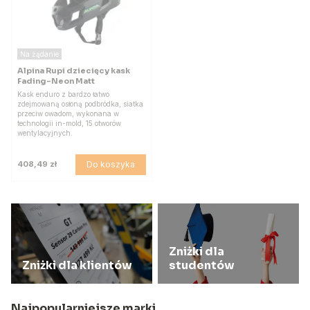
Na żądanie
Alpina Rupi dziecięcy kask
Fading-Neon Matt
Kask enduro z bardzo łatwo
zdejmowaną osłoną podbródka, siatka
przeciw owadom, wykonana w
technologii in-mold, 15 otworów
wentylacyjnych.
Do koszyka
408,49 zł
Zniżki dla
Zniżki dla klientów
studentów
Najpopularniejsze marki