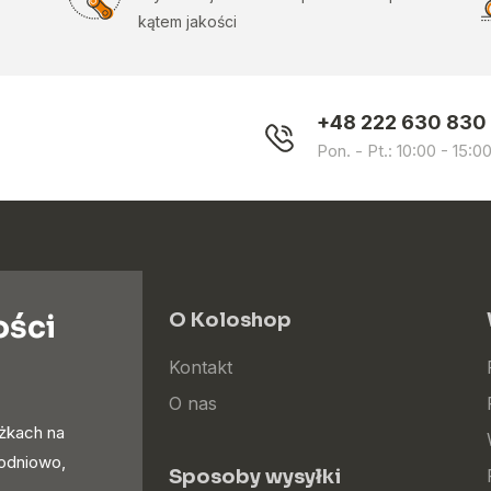
kątem jakości
+48 222 630 830
Pon. - Pt.: 10:00 - 15:0
ości
O Koloshop
Kontakt
O nas
iżkach na
godniowo,
Sposoby wysyłki