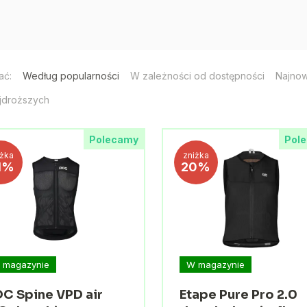
ać:
Według popularności
W zależności od dostępności
Najno
jdroższych
Polecamy
Pol
iżka
zniżka
1%
20%
 magazynie
W magazynie
C Spine VPD air
Etape Pure Pro 2.0