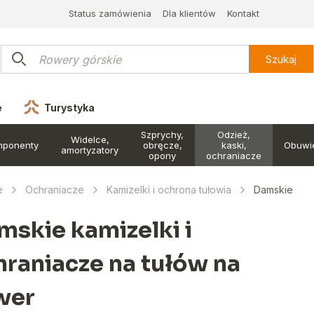
Status zamówienia
Dla klientów
Kontakt
Szukaj
e
Turystyka
Szprychy,
Odzież,
Widelce,
mponenty
obręcze,
kaski,
Obuwi
amortyzatory
opony
ochraniacze
e
Ochraniacze
Kamizelki i ochrona tułowia
Damskie
mskie kamizelki i
hraniacze na tułów na
wer