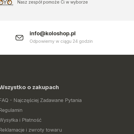
Nasz zespół pomoże Ci w wyborze
info@koloshop.pl
0
Odpowiemy w ciągu 24 godzin
Wszystko o zakupach
FAQ - Najczęściej Zadawane Pytania
Regulamin
Wysyłka i Płatność
Reklamacje i zwroty towaru