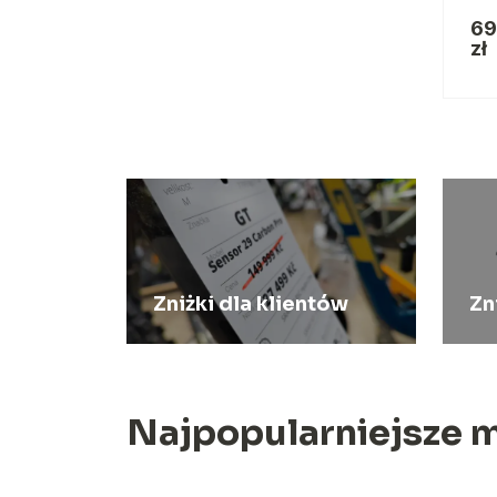
69
zł
Zniżki dla klientów
Zn
Najpopularniejsze m