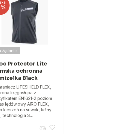
żka
5%
 żądanie
oc Protector Lite
mska ochronna
mizelka Black
raniacz LITESHIELD FLEX,
rona kręgosłupa z
tyfikatem EN1621-2 poziom
pas lędźwiowy AIRO FLEX,
na kieszeń na suwak, luźny
j, technologia S…