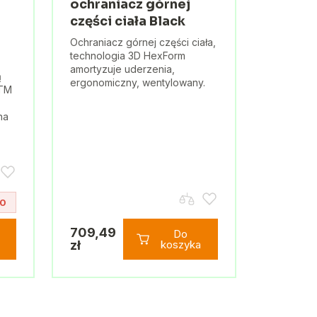
ochraniacz górnej
części ciała Black
Ochraniacz górnej części ciała,
technologia 3D HexForm
amortyzuje uderzenia,
ą
ergonomiczny, wentylowany.
DTM
na
10
709,49
Do
zł
koszyka