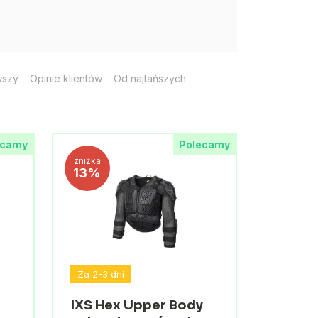
wszy
Opinie klientów
Od najtańszych
ecamy
Polecamy
zniżka
13%
Za 2-3 dni
IXS Hex Upper Body