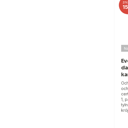
zni
1
Na
Ev
da
ka
Och
och
cer
1, 
tyl
kró