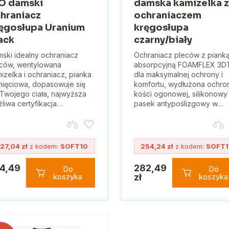
O damski
damska kamizelka z
hraniacz
ochraniaczem
ęgosłupa Uranium
kręgosłupa
ack
czarny/biały
ski idealny ochraniacz
Ochraniacz pleców z piank
ców, wentylowana
absorpcyjną FOAMFLEX 3
izelka i ochraniacz, pianka
dla maksymalnej ochrony i
ięciowa, dopasowuje się
komfortu, wydłużona ochro
Twojego ciała, najwyższa
kości ogonowej, silikonowy
liwa certyfikacja…
pasek antypoślizgowy w…
27,04 zł
z kodem:
SOFT10
254,24 zł
z kodem:
SOFT
4,49
282,49
Do
Do
koszyka
zł
koszyka