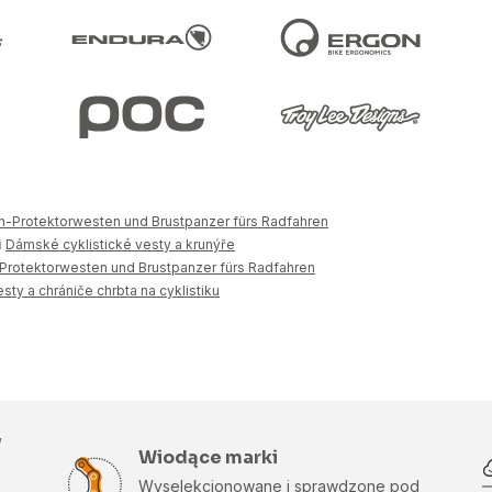
-Protektorwesten und Brustpanzer fürs Radfahren
i
Dámské cyklistické vesty a krunýře
rotektorwesten und Brustpanzer fürs Radfahren
ty a chrániče chrbta na cyklistiku
w
Wiodące marki
Wyselekcjonowane i sprawdzone pod