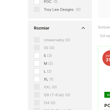
POC
(1)
Troy Lee Designs
(0)
Sortow
Rozmiar
Od na
Uniwersalny
(0)
XS
(0)
S
(3)
zn
3
M
(2)
L
(2)
XL
(1)
XXL
(0)
128 (7-8 lat)
(0)
W
134
(0)
PO