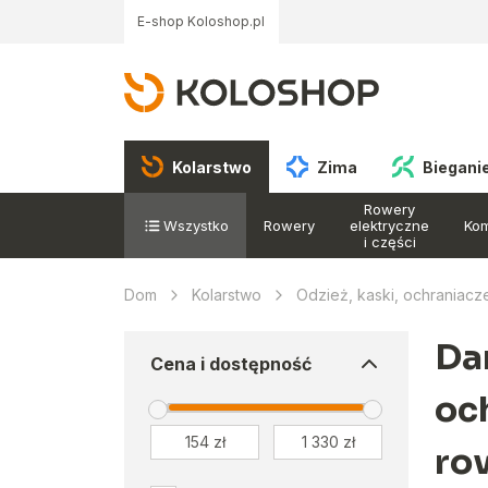
E-shop Koloshop.pl
Kolarstwo
Zima
Biegani
Rowery
Wszystko
Rowery
elektryczne
Ko
i części
Dom
Kolarstwo
Odzież, kaski, ochraniacz
Da
Cena i dostępność
oc
ro