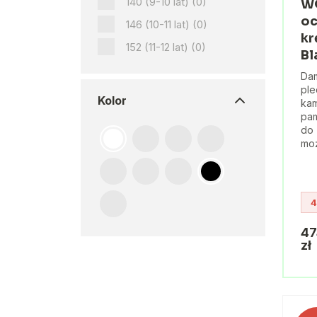
140 (9-10 lat)
(0)
W
oc
146 (10-11 lat)
(0)
kr
152 (11-12 lat)
(0)
Bl
Dam
ple
Kolor
kam
pam
do 
moż
4
47
zł