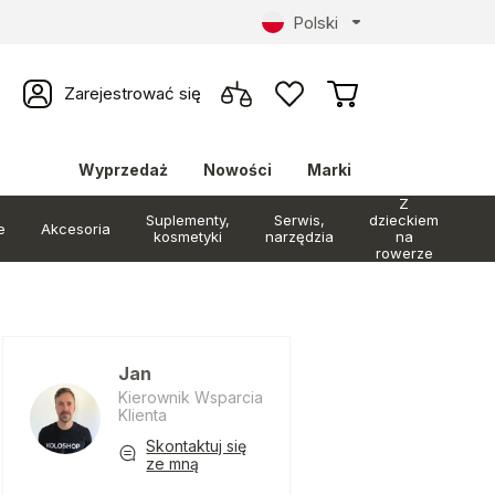
Polski
Zarejestrować się
Wyprzedaż
Nowości
Marki
Z
Suplementy,
Serwis,
dzieckiem
e
Akcesoria
kosmetyki
narzędzia
na
rowerze
Jan
Kierownik Wsparcia
Klienta
Skontaktuj się
ze mną