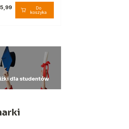
5,99
Do
koszyka
iżki dla studentów
arki