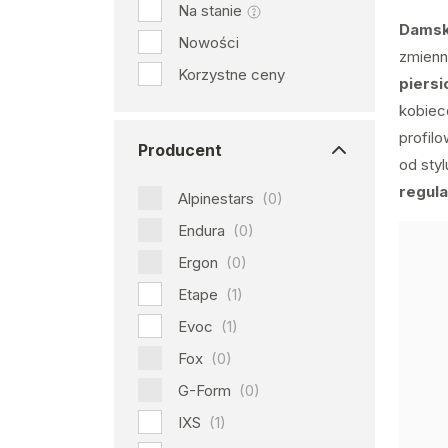
Na stanie
Damski
Nowości
zmienn
Korzystne ceny
piersi
kobiece
profil
Producent
od styl
regula
Alpinestars
(0)
Endura
(0)
Ergon
(0)
Etape
(1)
Evoc
(1)
Fox
(0)
G-Form
(0)
IXS
(1)