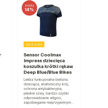
zniżka
14%
Za 3-4 dni
r
Sensor Coolmax
Impress dziecięca
koszulka krótki rękaw
Deep Blue/Blue Bikes
Lekka funkcjonalna bielizna
dziecięca, anatomiczny krój,
ochrona antybakteryjna,
płaskie szwy, bardzo szybki
odprowadzanie wilgoci,
zapobieganie nieprzyjemnym…