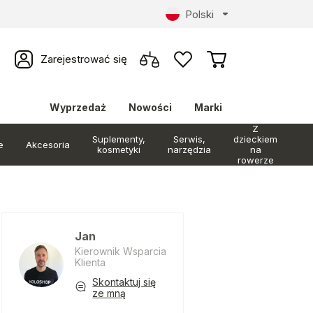
Polski
Zarejestrować się
Wyprzedaż
Nowości
Marki
Z
Suplementy,
Serwis,
dzieckiem
e
Akcesoria
kosmetyki
narzędzia
na
rowerze
Jan
Kierownik Wsparcia
Klienta
Skontaktuj się
ze mną