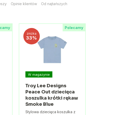
wszy
Opinie klientów
Od najtańszych
ecamy
Polecamy
zniżka
33%
W magazynie
Troy Lee Designs
Peace Out dziecięca
koszulka krótki rękaw
Smoke Blue
Stylowa dziecięca koszulka z