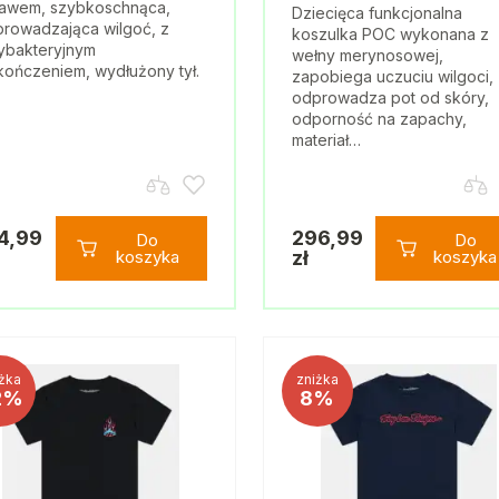
awem, szybkoschnąca,
Dziecięca funkcjonalna
rowadzająca wilgoć, z
koszulka POC wykonana z
ybakteryjnym
wełny merynosowej,
ończeniem, wydłużony tył.
zapobiega uczuciu wilgoci,
odprowadza pot od skóry,
odporność na zapachy,
materiał…
4,99
296,99
Do
Do
koszyka
zł
koszyka
żka
zniżka
2%
8%