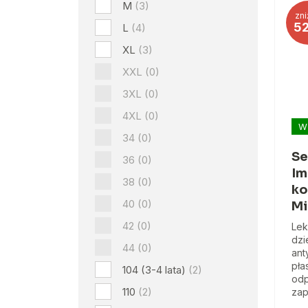
M
(3)
zni
5
L
(4)
XL
(3)
XXL
(0)
3XL
(0)
4XL
(0)
W
34
(0)
Se
36
(0)
Im
38
(0)
ko
40
(0)
Mi
42
(0)
Lek
dzi
44
(0)
ant
pła
104 (3-4 lata)
(2)
odp
110
(2)
zap