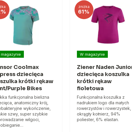
żka
zniżka
2%
61%
 magazynie
W magazynie
nsor Coolmax
Ziener Naden Junio
press dziecięca
dziecięca koszulka
szulka krótki rękaw
krótki rękaw
nt/Purple Bikes
fioletowa
kka funkcjonalna bielizna
Funkcjonalna koszulka z
ecięca, anatomiczny krój,
nadrukiem logo dla małych
ybakteryjne wykończenie,
rowerzystów i rowerzystek,
skie szwy, super szybkie
okrągły kołnierz, 94%
rowadzanie wilgoci,
poliester, 6% elastan.
obieganie…