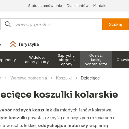
Status zamówienia
Dla klientów
Kontakt
Szukaj
e
Turystyka
Szprychy,
Odzież,
Widelce,
mponenty
obręcze,
kaski,
Obuwi
amortyzatory
opony
ochraniacze
e
Warstwa pośrednia
Koszulki
Dziecięce
iecięce koszulki kolarskie
wybór różnych koszulek
dla młodych fanów kolarstwa.
ęce koszulki
powstają z myślą o mniejszych rozmiarach i
ie w ruchu: lekkie,
oddychające materiały
wspierają