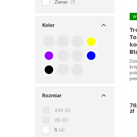
Ziener
(1)
W
Kolor
Tr
To
ko
Bl
Dzi
kró
pol
pie
Rozmiar
76
XXS
(0)
zł
XS
(0)
S
(4)