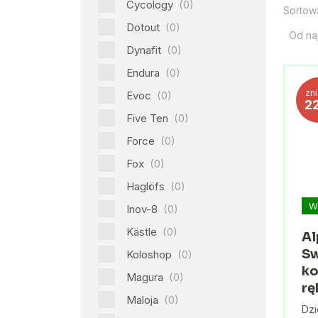
Cycology
(0)
Sortow
Dotout
(0)
Od na
Dynafit
(0)
Endura
(0)
zn
Evoc
(0)
2
Five Ten
(0)
Force
(0)
Fox
(0)
Haglöfs
(0)
W
Inov-8
(0)
Kästle
(0)
Al
Sw
Koloshop
(0)
ko
Magura
(0)
rę
Maloja
(0)
Dzi