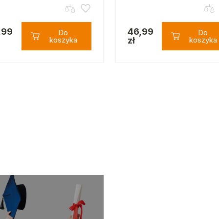
,99
46,99
Do
Do
koszyka
zł
koszyka