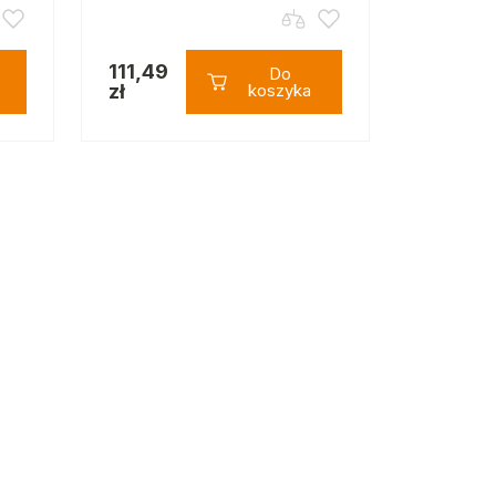
111,49
Do
zł
koszyka