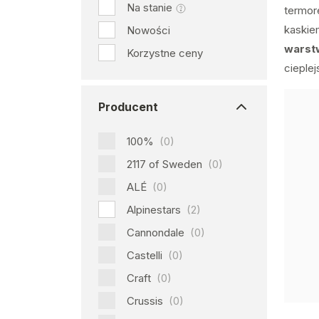
Na stanie
termor
kaskie
Nowości
warst
Korzystne ceny
cieplej
Producent
100%
(0)
2117 of Sweden
(0)
ALÉ
(0)
Alpinestars
(2)
Cannondale
(0)
Castelli
(0)
Craft
(0)
Crussis
(0)