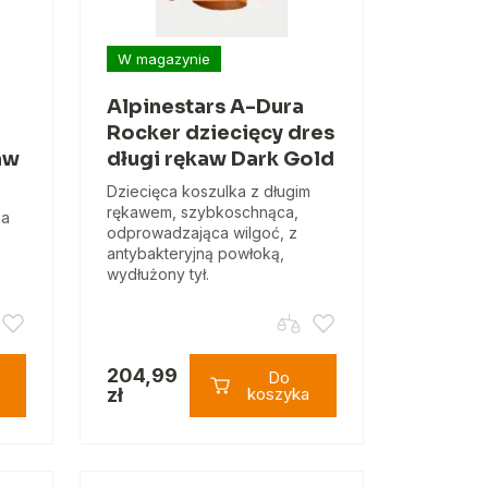
W magazynie
Alpinestars A-Dura
Rocker dziecięcy dres
aw
długi rękaw Dark Gold
Dziecięca koszulka z długim
rękawem, szybkoschnąca,
ka
odprowadzająca wilgoć, z
antybakteryjną powłoką,
wydłużony tył.
204,99
Do
zł
koszyka