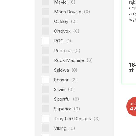
Mavic
(0)
ręk
odp
Mons Royale
(0)
ant
wyk
Oakley
(0)
Ortovox
(0)
POC
(1)
Pomoca
(0)
Rock Machine
(0)
16
Salewa
(0)
zł
Sensor
(2)
Silvini
(0)
Sportful
(0)
zni
4
Superior
(0)
Troy Lee Designs
(3)
Viking
(0)