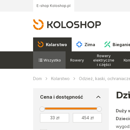
E-shop Koloshop.pl
Kolarstwo
Zima
Biegani
Rowery
Wszystko
Rowery
elektryczne
Ko
i części
Dom
Kolarstwo
Odzież, kaski, ochraniacz
Dz
Cena i dostępność
Duży 
Dzieci
wygodz