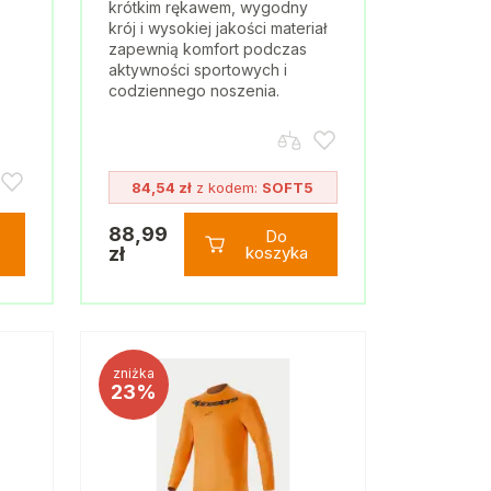
krótkim rękawem, wygodny
krój i wysokiej jakości materiał
zapewnią komfort podczas
aktywności sportowych i
codziennego noszenia.
84,54 zł
z kodem:
SOFT5
88,99
Do
zł
koszyka
zniżka
23%