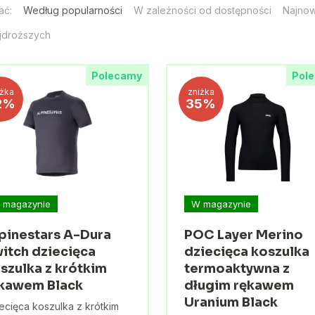
ać:
Według popularności
W zależności od dostępności
Najno
jdroższych
Polecamy
Pol
iżka
zniżka
2%
35%
 magazynie
W magazynie
pinestars A-Dura
POC Layer Merino
itch dziecięca
dziecięca koszulka
szulka z krótkim
termoaktywna z
kawem Black
długim rękawem
Uranium Black
ecięca koszulka z krótkim