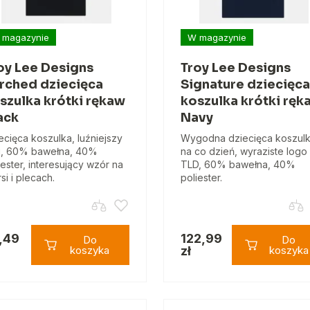
 magazynie
W magazynie
oy Lee Designs
Troy Lee Designs
rched dziecięca
Signature dziecięca
szulka krótki rękaw
koszulka krótki ręk
ack
Navy
ecięca koszulka, luźniejszy
Wygodna dziecięca koszul
j, 60% bawełna, 40%
na co dzień, wyraziste logo
iester, interesujący wzór na
TLD, 60% bawełna, 40%
rsi i plecach.
poliester.
,49
122,99
Do
Do
koszyka
zł
koszyka