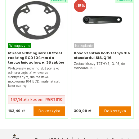
Polecamy
Polecamy
-
15%
W magazynie
Na żądanie
Miranda Chainguard Hi Steel
Bosch zestaw korb Tethys dla
rockring BCD 104 mm do
standardu ISIS, Q:16
tarczy łańcuchowej 38 zębów
Zestaw kluczy TETHYS, Q: 16, do
standardu ISIS
Wytrzymały rockring służący jako
ochrona zębatki w rowerze
elektrycznym, dla rozstawu
mocowania 104 BCD, materiał stal,
kolor czarny.
147,14 zł
z kodem:
PARTS10
Do koszyka
Do koszyka
163,49 zł
300,99 zł