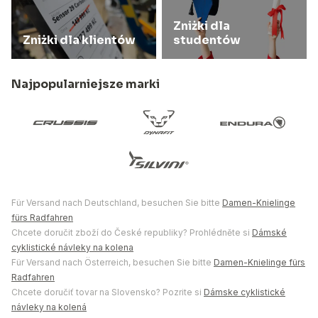
Zniżki dla
Zniżki dla klientów
studentów
Najpopularniejsze marki
Für Versand nach Deutschland, besuchen Sie bitte
Damen-Knielinge
fürs Radfahren
Chcete doručit zboží do České republiky? Prohlédněte si
Dámské
cyklistické návleky na kolena
Für Versand nach Österreich, besuchen Sie bitte
Damen-Knielinge fürs
Radfahren
Chcete doručiť tovar na Slovensko? Pozrite si
Dámske cyklistické
návleky na kolená