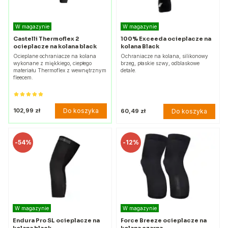
W magazynie
W magazynie
Castelli Thermoflex 2
100% Exceeda ocieplacze na
ocieplacze na kolana black
kolana Black
Ocieplane ochraniacze na kolana
Ochraniacze na kolana, silikonowy
wykonane z miękkiego, ciepłego
brzeg, płaskie szwy, odblaskowe
materiału Thermoflex z wewnętrznym
detale.
fleecem.
Do koszyka
102,99 zł
Do koszyka
60,49 zł
-
54%
-
12%
W magazynie
W magazynie
Endura Pro SL ocieplacze na
Force Breeze ocieplacze na