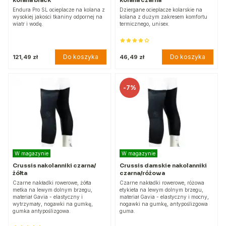
kolana black
kolana czarna
Endura Pro SL ocieplacze na kolana z
Dziergane ocieplacze kolarskie na
wysokiej jakości tkaniny odpornej na
kolana z dużym zakresem komfortu
wiatr i wodę.
termicznego, unisex.
Do koszyka
Do koszyka
121,49 zł
46,49 zł
-
7%
W magazynie
W magazynie
Crussis nakolanniki czarna/
Crussis damskie nakolanniki
żółta
czarna/różowa
Czarne nakładki rowerowe, żółta
Czarne nakładki rowerowe, różowa
metka na lewym dolnym brzegu,
etykieta na lewym dolnym brzegu,
materiał Gavia - elastyczny i
materiał Gavia - elastyczny i mocny,
wytrzymały, nogawki na gumkę,
nogawki na gumkę, antypoślizgowa
gumka antypoślizgowa.
guma.