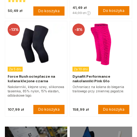
41,49 zł
Do koszyka
Do koszyka
50,49 zł
44,99 zł
-
13%
-
8%
Za 5 dni
Za 10 dni
Force Rush ocieplacze na
Dynafit Performance
kolana klejone czarna
nakolanniki Pink Glo
Nakolanniki, klejone szwy, silikonowa
Ochraniacz na kolana do biegania
tasiemka, 85% nylon, 15% elastan,
trailowego przy zmiennej pogodzie.
odblaskowe logo.
Do koszyka
Do koszyka
107,99 zł
158,99 zł