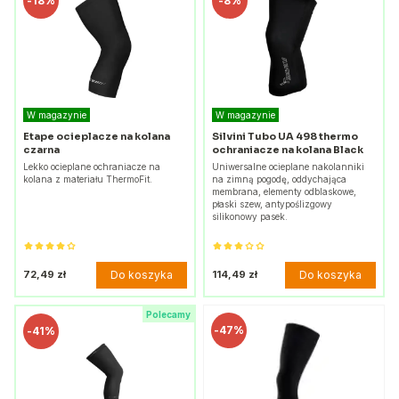
-
18%
-
8%
W magazynie
W magazynie
Etape ocieplacze na kolana
Silvini Tubo UA 498 thermo
czarna
ochraniacze na kolana Black
Lekko ocieplane ochraniacze na
Uniwersalne ocieplane nakolanniki
kolana z materiału ThermoFit.
na zimną pogodę, oddychająca
membrana, elementy odblaskowe,
płaski szew, antypoślizgowy
silikonowy pasek.
Do koszyka
Do koszyka
72,49 zł
114,49 zł
Polecamy
-
47%
-
41%