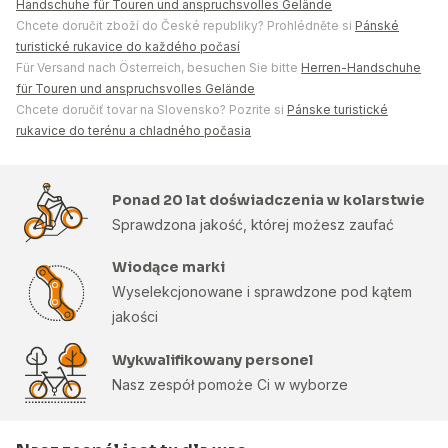
Handschuhe für Touren und anspruchsvolles Gelände
Chcete doručit zboží do České republiky? Prohlédněte si
Pánské
turistické rukavice do každého počasí
Für Versand nach Österreich, besuchen Sie bitte
Herren-Handschuhe
für Touren und anspruchsvolles Gelände
Chcete doručiť tovar na Slovensko? Pozrite si
Pánske turistické
rukavice do terénu a chladného počasia
Ponad 20 lat doświadczenia w kolarstwie
Sprawdzona jakość, której możesz zaufać
Wiodące marki
Wyselekcjonowane i sprawdzone pod kątem
jakości
Wykwalifikowany personel
Nasz zespół pomoże Ci w wyborze