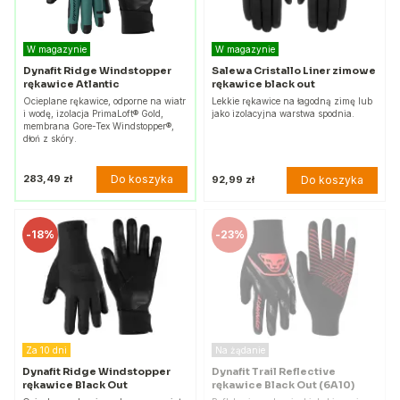
W magazynie
W magazynie
Dynafit Ridge Windstopper
Salewa Cristallo Liner zimowe
rękawice Atlantic
rękawice black out
Ocieplane rękawice, odporne na wiatr
Lekkie rękawice na łagodną zimę lub
i wodę, izolacja PrimaLoft® Gold,
jako izolacyjna warstwa spodnia.
membrana Gore-Tex Windstopper®,
dłoń z skóry.
Do koszyka
283,49 zł
Do koszyka
92,99 zł
-
18%
-
23%
Za 10 dni
Na żądanie
Dynafit Ridge Windstopper
Dynafit Trail Reflective
rękawice Black Out
rękawice Black Out (6A10)