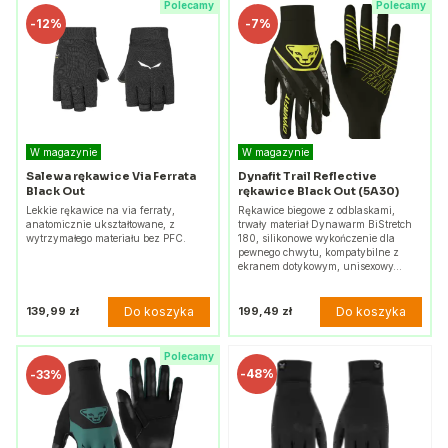
Polecamy
Polecamy
-
12%
-
7%
W magazynie
W magazynie
Salewa rękawice Via Ferrata
Dynafit Trail Reflective
Black Out
rękawice Black Out (5A30)
Lekkie rękawice na via ferraty,
Rękawice biegowe z odblaskami,
anatomicznie ukształtowane, z
trwały materiał Dynawarm BiStretch
wytrzymałego materiału bez PFC.
180, silikonowe wykończenie dla
pewnego chwytu, kompatybilne z
ekranem dotykowym, unisexowy…
Do koszyka
Do koszyka
139,99 zł
199,49 zł
Polecamy
-
48%
-
33%