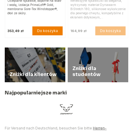
Ocieplane rękawice, odporne na wiatr
Refleksyjne rękawiczki do biegania,
i wodę, izolacja PrimaLoft® Gold,
wytrzymały materiał Dynawarm
membrana Gore-Tex Windstopper®,
BiStretch 180, silikonowe wykończenie
dłoń ze skóry.
dla pewnego chwytu, kompatybilne z
ekranem dotykowym,…
Do koszyka
Do koszyka
353,49 zł
164,99 zł
Zniżki dla
Zniżki dla klientów
studentów
Najpopularniejsze marki
Für Versand nach Deutschland, besuchen Sie bitte
Herren-