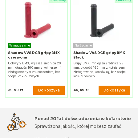
Polecamy
Polecamy
W magazynie
Na żądanie
Shadow VVS DCR gripy BMX
Shadow VVS DCR gripy BMX
czerwona
Black
Uchwyty BMX, węższa średnica 29
Gripy BMX, mniejsza średnica 29
mm, długość 160 mm z kołnierzem i
mm, długość 160 mm z kołnierzem i
zintegrowanym zakończeniem, bez
zintegrowaną końcówką, bez obejm
obejm lock-outowych
lock-outowych.
Do koszyka
Do koszyka
39,99 zł
46,49 zł
Ponad 20 lat doświadczenia w kolarstwie
Sprawdzona jakość, której możesz zaufać