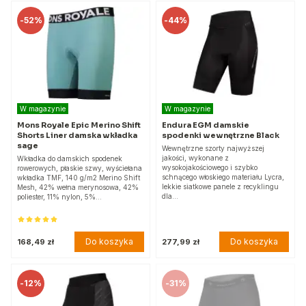
-
52%
-
44%
W magazynie
W magazynie
Mons Royale Epic Merino Shift
Endura EGM damskie
Shorts Liner damska wkładka
spodenki wewnętrzne Black
sage
Wewnętrzne szorty najwyższej
jakości, wykonane z
Wkładka do damskich spodenek
wysokojakościowego i szybko
rowerowych, płaskie szwy, wyściełana
schnącego włoskiego materiału Lycra,
wkładka TMF, 140 g/m2 Merino Shift
lekkie siatkowe panele z recyklingu
Mesh, 42% wełna merynosowa, 42%
dla…
poliester, 11% nylon, 5%…
Do koszyka
Do koszyka
168,49 zł
277,99 zł
-
12%
-
31%