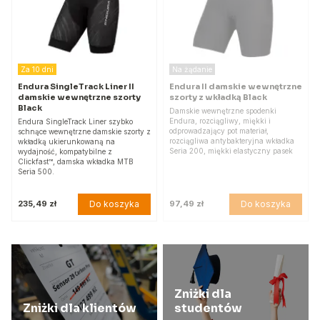
Za 10 dni
Na żądanie
Endura SingleTrack Liner II
Endura II damskie wewnętrzne
damskie wewnętrzne szorty
szorty z wkładką Black
Black
Damskie wewnętrzne spodenki
Endura, rozciągliwy, miękki i
Endura SingleTrack Liner szybko
odprowadzający pot materiał,
schnące wewnętrzne damskie szorty z
rozciągliwa antybakteryjna wkładka
wkładką ukierunkowaną na
Seria 200, miękki elastyczny pasek
wydajność, kompatybilne z
Clickfast™, damska wkładka MTB
Seria 500.
Do koszyka
Do koszyka
235,49 zł
97,49 zł
Zniżki dla
Zniżki dla klientów
studentów