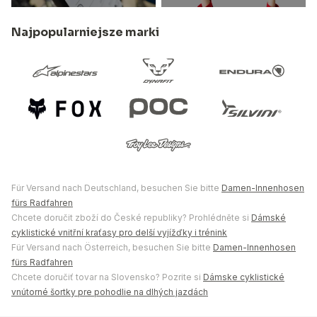
Najpopularniejsze marki
Für Versand nach Deutschland, besuchen Sie bitte
Damen-Innenhosen
fürs Radfahren
Chcete doručit zboží do České republiky? Prohlédněte si
Dámské
cyklistické vnitřní kraťasy pro delší vyjížďky i trénink
Für Versand nach Österreich, besuchen Sie bitte
Damen-Innenhosen
fürs Radfahren
Chcete doručiť tovar na Slovensko? Pozrite si
Dámske cyklistické
vnútorné šortky pre pohodlie na dlhých jazdách