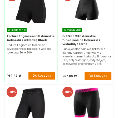
W magazynie
W magazynie
Endura Engineered II damskie
SIXS F BOX6 damskie
bokserki z wkładką Black
funkcjonalne bokserki z
wkładką czarna
Endura Engineered II damskie
szybkoschnące bokserki z wkładką
Funkcjonalne damskie bokserki z
rowerową Série 300.
tkaniny Carbon Underwear® z
wysokim stanem i wkładką Endurance
Pad, antybakteryjne, oddychające,
bezszwowe, ergonomiczny krój.
Do koszyka
164,49 zł
Do koszyka
257,99 zł
-
18%
-
48%