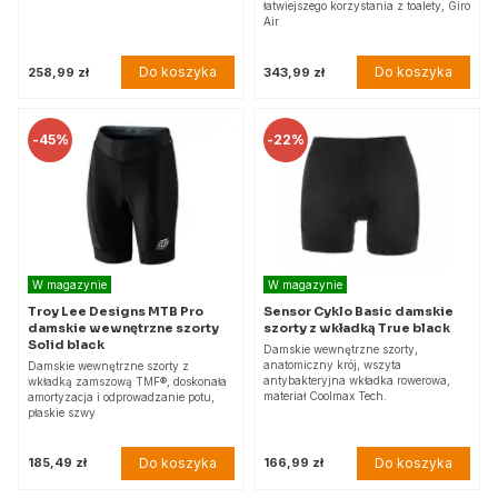
łatwiejszego korzystania z toalety, Giro
Air
Do koszyka
Do koszyka
258,99 zł
343,99 zł
-
45%
-
22%
W magazynie
W magazynie
Troy Lee Designs MTB Pro
Sensor Cyklo Basic damskie
damskie wewnętrzne szorty
szorty z wkładką True black
Solid black
Damskie wewnętrzne szorty,
anatomiczny krój, wszyta
Damskie wewnętrzne szorty z
antybakteryjna wkładka rowerowa,
wkładką zamszową TMF®, doskonała
materiał Coolmax Tech.
amortyzacja i odprowadzanie potu,
płaskie szwy
Do koszyka
Do koszyka
185,49 zł
166,99 zł