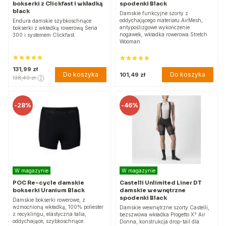
bokserki z Clickfast i wkładką
spodenki Black
black
Damskie funkcyjne szorty z
oddychającego materiału AirMesh,
Endura damskie szybkoschnące
antypoślizgowe wykończenie
bokserki z wkładką rowerową Seria
nogawek, wkładka rowerowa Stretch
300 i systemem Clickfast.
Wooman.
131,99 zł
Do koszyka
Do koszyka
101,49 zł
138,49 zł
-
28%
-
46%
W magazynie
W magazynie
POC Re-cycle damskie
Castelli Unlimited Liner DT
bokserki Uranium Black
damskie wewnętrzne
spodenki Black
Damskie bokserki rowerowe, z
wzmocnioną wkładką, 100% poliester
Damskie wewnętrzne szorty Castelli,
z recyklingu, elastyczna talia,
bezszwowa wkładka Progetto X² Air
oddychające, szybkoschnące.
Donna, konstrukcja drop-tail dla