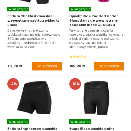
W magazynie
W magazynie
Endura Clickfast damskie
Dynafit Ride Padded Under
wewnętrzne szorty z wkładką
Short damskie wewnętrzne
Black
spodenki Black Out/6070
Damskie wewnętrzne szorty,
Wewnętrzne damskie spodenki
szybkoschnący materiał siateczkowy,
rowerowe z włoską wkładką wykonane
80% materiał pochodzący z
z lekkiej siatki, noszone pod szorty,
recyklingu, technologia Clickfast™,
elastyczny pas, materiał 4-
wkładka Seria 200
kierunkowy stretch, płaskie…
Do koszyka
Do koszyka
115,99 zł
189,99 zł
-
4%
-
18%
W magazynie
W magazynie
Endura Engineered damskie
Etape Elsa damskie dolne