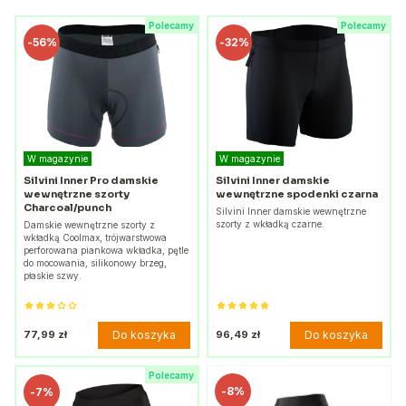
Polecamy
Polecamy
-
56%
-
32%
W magazynie
W magazynie
Silvini Inner Pro damskie
Silvini Inner damskie
wewnętrzne szorty
wewnętrzne spodenki czarna
Charcoal/punch
Silvini Inner damskie wewnętrzne
szorty z wkładką czarne.
Damskie wewnętrzne szorty z
wkładką Coolmax, trójwarstwowa
perforowana piankowa wkładka, pętle
do mocowania, silikonowy brzeg,
płaskie szwy.
Do koszyka
Do koszyka
77,99 zł
96,49 zł
Polecamy
-
8%
-
7%